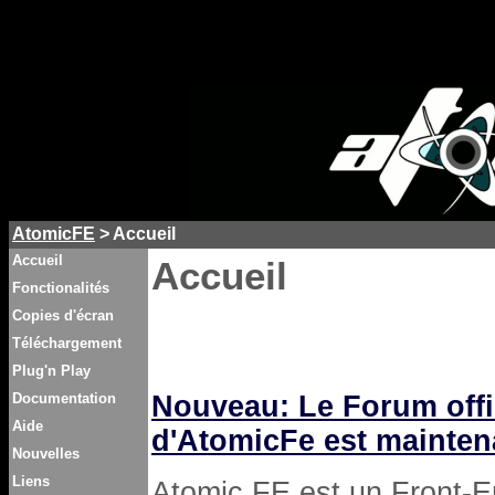
AtomicFE
> Accueil
Accueil
Accueil
Fonctionalités
Copies d'écran
Téléchargement
Plug'n Play
Documentation
Nouveau: Le Forum offi
Aide
d'AtomicFe est maintena
Nouvelles
Liens
Atomic FE est un Front-E