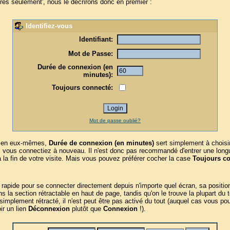
es seulement', nous le décrirons donc en premier :
Identifiez-vous
Identifiant:
Mot de Passe:
Durée de connexion (en
minutes):
Toujours connecté:
Mot de passe oublié?
s en eux-mêmes,
Durée de connexion (en minutes)
sert simplement à choisir
s vous connectiez à nouveau. Il n'est donc pas recommandé d'entrer une long
à la fin de votre visite. Mais vous pouvez préférer cocher la case
Toujours c
pide pour se connecter directement depuis n'importe quel écran, sa position 
s la section rétractable en haut de page, tandis qu'on le trouve la plupart
 simplement rétracté, il n'est peut être pas activé du tout (auquel cas vous po
ir un lien
Déconnexion
plutôt que
Connexion
!).