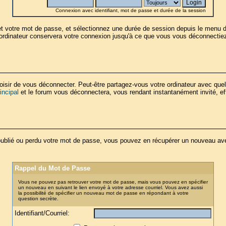
Connexion avec identifiant, mot de passe et durée de la session
t et votre mot de passe, et sélectionnez une durée de session depuis le menu 
l'ordinateur conservera votre connexion jusqu'à ce que vous vous déconnectiez
isir de vous déconnecter. Peut-être partagez-vous votre ordinateur avec quel
incipal
et le forum vous déconnectera, vous rendant instantanément invité, eff
blié ou perdu votre mot de passe, vous pouvez en récupérer un nouveau avec 
Rappel du Mot de Passe
Vous ne pouvez pas retrouver votre mot de passe, mais vous pouvez en spécifier
un nouveau en suivant le lien envoyé à votre adresse courriel. Vous avez aussi
la possibilité de spécifier un nouveau mot de passe en répondant à votre
question secrète.
Identifiant/Courriel: