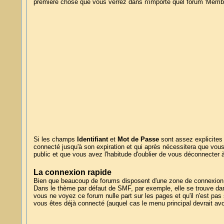
première chose que vous verrez dans n'importe quel forum 'Membr
Si les champs
Identifiant
et
Mot de Passe
sont assez explicite
connecté jusqu'à son expiration et qui après nécessitera que vou
public et que vous avez l'habitude d'oublier de vous déconnecter 
La connexion rapide
Bien que beaucoup de forums disposent d'une zone de connexion ra
Dans le thème par défaut de SMF, par exemple, elle se trouve dan
vous ne voyez ce forum nulle part sur les pages et qu'il n'est pas
vous êtes déjà connecté (auquel cas le menu principal devrait avo