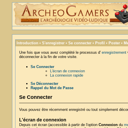
Introduction
•
S'enregistrer
•
Se connecter
•
Profil
•
Poster
•
Me
Une fois que vous avez complété le processus d'
enregistrement
déconnecter à la fin de votre visite.
Se Connecter
L'écran de connexion
La connexion rapide
Se Déconnecter
Rappel du Mot de Passe
Se Connecter
Vous pouvez être récemment enregistré ou tout simplement déconne
L'écran de connexion
Depuis cet écran (accessible à partir de l'option
Connexion
du
me