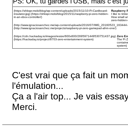
PS: OK, tu gardes l'USB, mais c'est jus
(https://shkspr.mobi/blog/wp-content/uploads/2015/11/10-Pi-Cardboard-
Raspberry P
insulator.jpg) (https://shkspr.mobi/blog/2015/11/raspberry-pi-zero-hidden-
I like to ti
in-an-xbox-controller/)
How small an
zero-hidden-i
(http://www.ignaciosanchez.me/wp-content/uploads/2016/07/IMG_20160523_163444-2
(http://www.ignaciosanchez.me/projects/raspberry-pi-zero-gamepad-all-in-one/)
(https://cdn.hackaday.io/images/resize/600x600/2695971449530751437.jpg)
Zero En
(https://hackaday.io/project/8703-zero-entertainment-system)
The Pi Z
containe
system)
C'est vrai que ça fait un mo
l'émulation...
Ça a l'air top... Je vais essay
Merci.