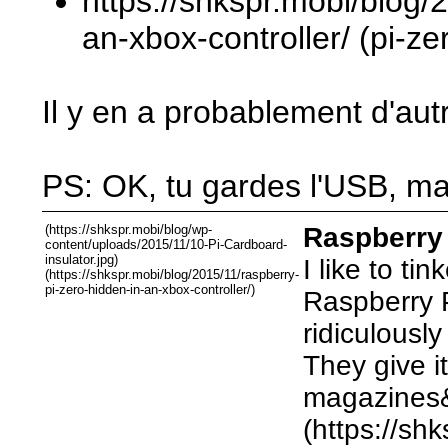
https://shkspr.mobi/blog/
an-xbox-controller/ (pi-
Il y en a probablement d'aut
PS: OK, tu gardes l'USB, mais
(https://shkspr.mobi/blog/wp-
Raspberry 
content/uploads/2015/11/10-Pi-Cardboard-
insulator.jpg)
I like to t
(https://shkspr.mobi/blog/2015/11/raspberry-
pi-zero-hidden-in-an-xbox-controller/)
Raspberry P
ridiculous
They give i
magazine
(https://sh