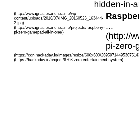
hidden-in-a
(http://www.ignaciosanchez.me/wp-
Raspber
content/uploads/2016/07/IMG_20160523_163444-
2.jpg)
...
(http://www.ignaciosanchez.me/projects/raspberry-
pi-zero-gamepad-all-in-one/)
(http://
pi-zero-
(https://cdn.hackaday.io/images/resize/600x600/269597144953075143
(https://hackaday.io/project/8703-zero-entertainment-system)