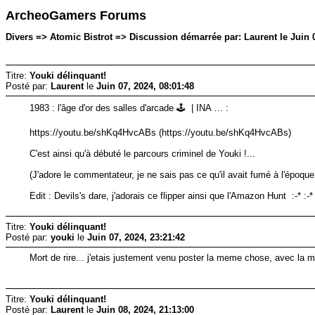
ArcheoGamers Forums
Divers => Atomic Bistrot => Discussion démarrée par: Laurent le Juin 0
Titre:
Youki délinquant!
Posté par:
Laurent
le
Juin 07, 2024, 08:01:48
1983 : l'âge d'or des salles d'arcade 🕹️ | INA … :
https://youtu.be/shKq4HvcABs (https://youtu.be/shKq4HvcABs)
C'est ainsi qu'à débuté le parcours criminel de Youki !...
(J'adore le commentateur, je ne sais pas ce qu'il avait fumé à l'époque
Edit : Devils's dare, j'adorais ce flipper ainsi que l'Amazon Hunt :-* :-*
Titre:
Youki délinquant!
Posté par:
youki
le
Juin 07, 2024, 23:21:42
Mort de rire... j'etais justement venu poster la meme chose, avec la m
Titre:
Youki délinquant!
Posté par:
Laurent
le
Juin 08, 2024, 21:13:00