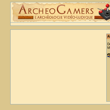
A
D
M