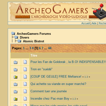
Accueil
|
Aide
|
Reche
ArcheoGamers Forums
Divers
Atomic Bistrot
Pages:
1
...
3
4
[
5
]
6
7
...
44
Titre
Pour les Fan de Goldorak , la B.O! INDISPENSABLE!!
Tron en "suédé"
[COUP DE GEULE] FREE Mefiance!
«
1
2
»
Qui achette sa viande en super marché?
Comment tuer une journée
Incendie chez Pac-man Boy
«
1
2
»
Mieux que les vide grenier, les vide cave!