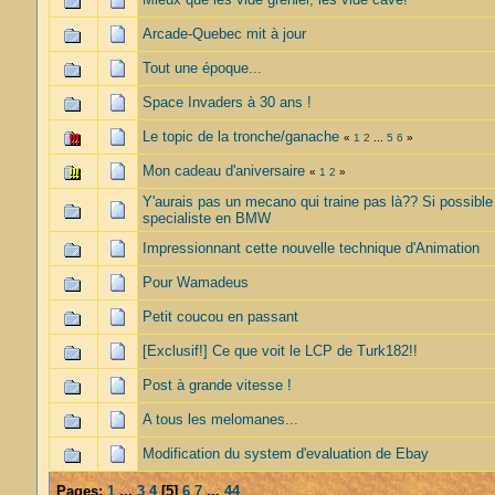
Arcade-Quebec mit à jour
Tout une époque...
Space Invaders à 30 ans !
Le topic de la tronche/ganache
«
1
2
...
5
6
»
Mon cadeau d'aniversaire
«
1
2
»
Y'aurais pas un mecano qui traine pas là?? Si possible
specialiste en BMW
Impressionnant cette nouvelle technique d'Animation
Pour Wamadeus
Petit coucou en passant
[Exclusif!] Ce que voit le LCP de Turk182!!
Post à grande vitesse !
A tous les melomanes...
Modification du system d'evaluation de Ebay
Pages:
1
...
3
4
[
5
]
6
7
...
44