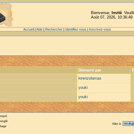
Bienvenue,
Invité
. Veuil
Août 07, 2026, 10:36:49
Accueil
|
Aide
|
Rechercher
|
Identifiez-vous
|
Inscrivez-vous
Démarré par
lorenzolamas
youki
youki
loqué
pinglé
Aller à
:
dage