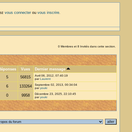
lez
vous connecter
ou
vous inscrire
.
0 Membres et 8 Invités dans cette section.
Réponses
Vues
Dernier message
Avril 06, 2012, 07:40:19
5
56815
par
Laurent
Septembre 02, 2013, 00:34:04
6
133264
par
youki
Décembre 23, 2025, 22:10:45
0
9958
par
youki