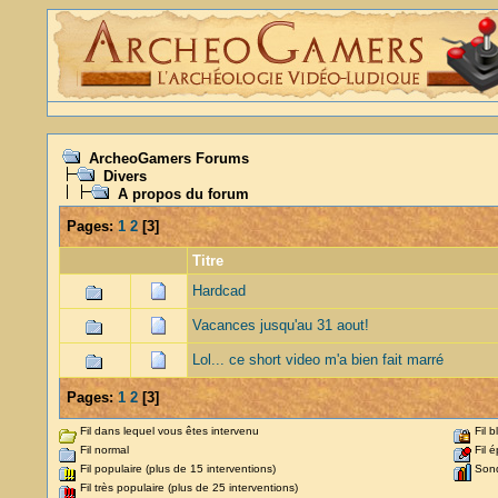
ArcheoGamers Forums
Divers
A propos du forum
Pages:
1
2
[
3
]
Titre
Hardcad
Vacances jusqu'au 31 aout!
Lol... ce short video m'a bien fait marré
Pages:
1
2
[
3
]
Fil dans lequel vous êtes intervenu
Fil b
Fil normal
Fil é
Fil populaire (plus de 15 interventions)
Son
Fil très populaire (plus de 25 interventions)