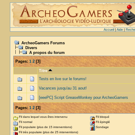
Accueil
|
Aide
|
Reche
ArcheoGamers Forums
Divers
A propos du forum
Pages:
1
2
[
3
]
Titre
Tests en live sur le forums!
Vacances jusqu'au 31 aout!
[eeePC] Script GreaseMonkey pour ArcheoGamers
Pages:
1
2
[
3
]
Fil dans lequel vous êtes intervenu
Fil bloqué
Fil normal
Fil épinglé
Fil populaire (plus de 15 interventions)
Sondage
Fil très populaire (plus de 25 interventions)