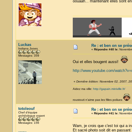
oouaah... maintenant elles sont e
Luckas
Re : et ben on se prés
Indiana Jones
«
Répondre #40 le:
Novembre
Messages: 359
Oui et elles bougent aussi!
http://www.youtube.com/watch?v
«
Dernière édition: Novembre 02, 2007, 2
Aidez ma ville:
http://gapain.miniville.fr/
roustouti n'aime pas les filles poilues
totoleouf
Re : et ben on se prés
Chef d'équipe
«
Répondre #41 le:
Novembre
archéologue expert
Messages: 156
Wam, je crois que c'est toi qui a 
Et sacré photo soit dit en passant 