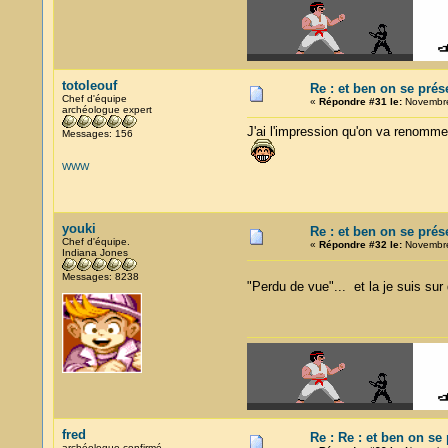
totoleouf
Re : et ben on se prés
Chef d'équipe
«
Répondre #31 le:
Novembre
archéologue expert
J'ai l'impression qu'on va renommer
Messages: 156
WWW
youki
Re : et ben on se prés
Chef d'équipe.
«
Répondre #32 le:
Novembre
Indiana Jones
Messages: 8238
"Perdu de vue"... et la je suis sur
fred
Re : Re : et ben on se
archéologue confirmé