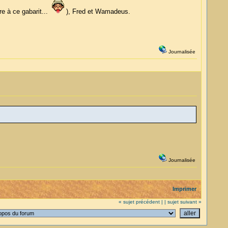
re à ce gabarit...
), Fred et Wamadeus.
Journalisée
Journalisée
Imprimer
« sujet précédent |
| sujet suivant »