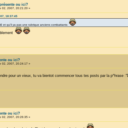
 présente ou ici?
 02, 2007, 20:21:20 »
007, 18:37:45
anlé et qu'il ya pas une rubrique anciens combattants
emblement
ente ou ici?
 02, 2007, 20:24:17 »
ndre pour un vieux, tu va bientot commencer tous tes posts par la p^hrase :''
ente ou ici?
 02, 2007, 20:26:35 »