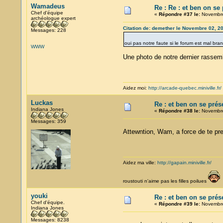
Wamadeus
Re : Re : et ben on se
Chef d'équipe
«
Répondre #37 le:
Novembre
archéologue expert
Citation de: demether le Novembre 02, 2
Messages: 228
oui pas notre faute si le forum est mal br
WWW
Une photo de notre dernier rass
Aidez moi:
http://arcade-quebec.miniville.fr/
Luckas
Re : et ben on se prés
Indiana Jones
«
Répondre #38 le:
Novembre
Messages: 359
Attewntion, Wam, a force de te pre
Aidez ma ville:
http://gapain.miniville.fr/
roustouti n'aime pas les filles poilues
youki
Re : et ben on se prés
Chef d'équipe.
«
Répondre #39 le:
Novembre
Indiana Jones
Messages: 8238