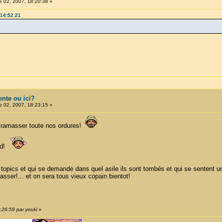
 02, 2007, 18:20:38 »
 14:52:21
ente ou ici?
 02, 2007, 18:23:15 »
nous ramasser toute nos ordures!
red!
 topics et qui se demande dans quel asile ils sont tombés et qui se sentent un p
sser!... et on sera tous vieux copain bientot!
:26:59 par youki
»