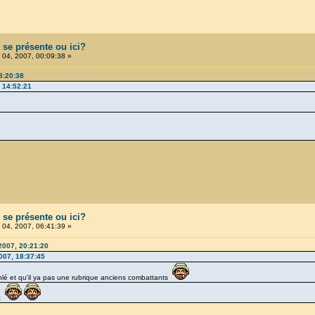
n se présente ou ici?
04, 2007, 00:09:38 »
8:20:38
 14:52:21
n se présente ou ici?
04, 2007, 06:41:39 »
2007, 20:21:20
007, 18:37:45
anlé et qu'il ya pas une rubrique anciens combattants
nt