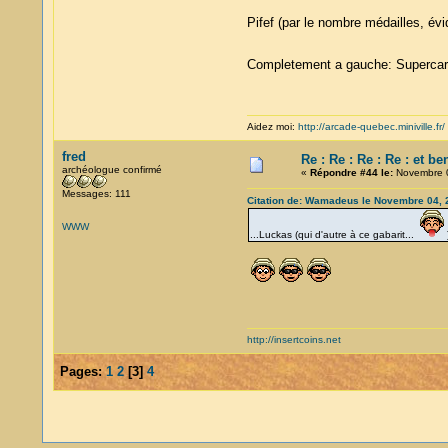
Pifef (par le nombre médailles, é
Completement a gauche: Supercaro
Aidez moi:
http://arcade-quebec.miniville.fr/
fred
Re : Re : Re : Re : et b
archéologue confirmé
«
Répondre #44 le:
Novembre 0
Messages: 111
Citation de: Wamadeus le Novembre 04, 
WWW
...Luckas (qui d'autre à ce gabarit...
)
http://insertcoins.net
Pages:
1
2
[
3
]
4