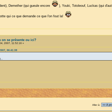
vident), Demether (qui gueule encore
), Youki, Totoleouf, Luckas (qui d'aut
tte qui ce que demande ce que l'on fout la!
en on se présente ou ici?
4, 2007, 11:52:16 »
2007, 06:41:39
...
Aller à: