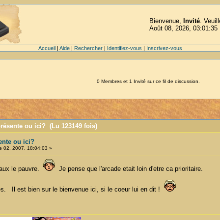
Bienvenue,
Invité
. Veuil
Août 08, 2026, 03:01:35
Accueil
|
Aide
|
Rechercher
|
Identifiez-vous
|
Inscrivez-vous
0 Membres et 1 Invité sur ce fil de discussion.
présente ou ici? (Lu 123149 fois)
ente ou ici?
 02, 2007, 18:04:03 »
iaux le pauvre.
Je pense que l'arcade etait loin d'etre ca prioritaire.
s. Il est bien sur le bienvenue ici, si le coeur lui en dit !