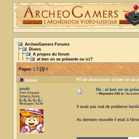
ArcheoGamers Forums
Divers
A propos du forum
et ben on se présente ou ici?
Pages:
1
2
[
3
]
4
Fil de discussion: et ben on se 
Auteur
youki
Re : et ben on se prés
Chef d'équipe.
«
Répondre #30 le:
Novembre
Indiana Jones
Messages: 8238
Il avait pas mal de probleme famil
Au derniere nouvelle il etait à Nime