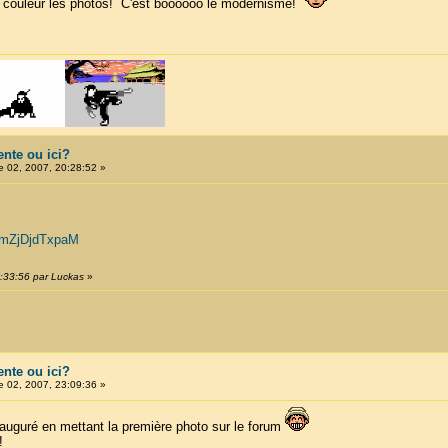
n couleur les photos! C'est boooooo le modernisme!
ente ou ici?
 02, 2007, 20:28:52 »
=mZjDjdTxpaM
0:33:56 par Luckas
»
ente ou ici?
 02, 2007, 23:09:36 »
inauguré en mettant la première photo sur le forum
!