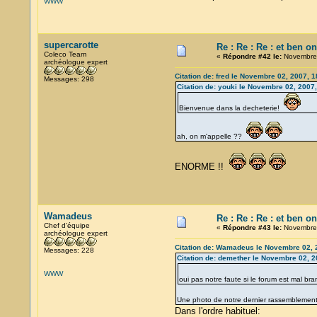
WWW
supercarotte
Re : Re : Re : et ben o
Coleco Team
«
Répondre #42 le:
Novembre 
archéologue expert
Citation de: fred le Novembre 02, 2007, 1
Messages: 298
Citation de: youki le Novembre 02, 2007,
Bienvenue dans la decheterie!
ah, on m'appelle ??
ENORME !!
Wamadeus
Re : Re : Re : et ben o
Chef d'équipe
«
Répondre #43 le:
Novembre 
archéologue expert
Citation de: Wamadeus le Novembre 02, 
Messages: 228
Citation de: demether le Novembre 02, 2
WWW
oui pas notre faute si le forum est mal br
Une photo de notre dernier rassembleme
Dans l'ordre habituel: