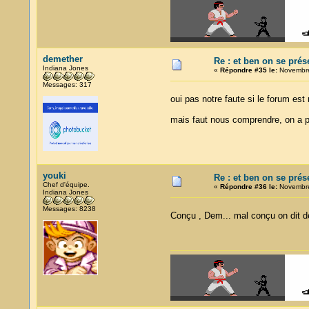
demether
Re : et ben on se prés
Indiana Jones
«
Répondre #35 le:
Novembre
Messages: 317
oui pas notre faute si le forum es
mais faut nous comprendre, on a p
youki
Re : et ben on se prés
Chef d'équipe.
«
Répondre #36 le:
Novembre
Indiana Jones
Messages: 8238
Conçu , Dem... mal conçu on dit de