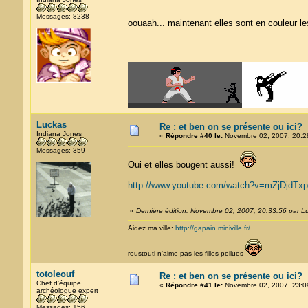
Messages: 8238
oouaah... maintenant elles sont en couleur 
Luckas
Re : et ben on se présente ou ici?
Indiana Jones
«
Répondre #40 le:
Novembre 02, 2007, 20:2
Messages: 359
Oui et elles bougent aussi!
http://www.youtube.com/watch?v=mZjDjdTx
«
Dernière édition: Novembre 02, 2007, 20:33:56 par L
Aidez ma ville:
http://gapain.miniville.fr/
roustouti n'aime pas les filles poilues
totoleouf
Re : et ben on se présente ou ici?
Chef d'équipe
«
Répondre #41 le:
Novembre 02, 2007, 23:0
archéologue expert
Messages: 156