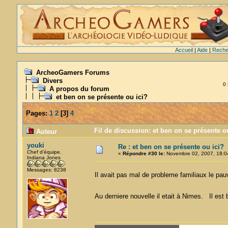
Accueil
|
Aide
|
Reche
ArcheoGamers Forums
Divers
0 
A propos du forum
et ben on se présente ou ici?
Pages:
1
2
[
3
]
4
Fil de discussion: et ben on se présente o
Auteur
youki
Re : et ben on se présente ou ici?
Chef d'équipe.
«
Répondre #30 le:
Novembre 02, 2007, 18:0
Indiana Jones
Messages: 8238
Il avait pas mal de probleme familiaux le pa
Au derniere nouvelle il etait à Nimes. Il est b