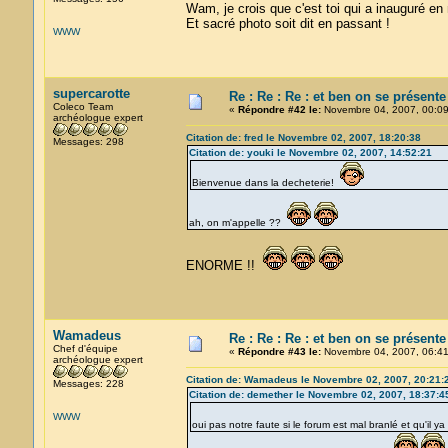
Wam, je crois que c'est toi qui a inauguré en
Et sacré photo soit dit en passant !
WWW
supercarotte
Re : Re : Re : et ben on se présente
Coleco Team
«
Répondre #42 le:
Novembre 04, 2007, 00:09
archéologue expert
Citation de: fred le Novembre 02, 2007, 18:20:38
Messages: 298
Citation de: youki le Novembre 02, 2007, 14:52:21
Bienvenue dans la decheterie!
ah, on m'appelle ??
ENORME !!
Wamadeus
Re : Re : Re : et ben on se présente
Chef d'équipe
«
Répondre #43 le:
Novembre 04, 2007, 06:41
archéologue expert
Citation de: Wamadeus le Novembre 02, 2007, 20:21:
Messages: 228
Citation de: demether le Novembre 02, 2007, 18:37:4
WWW
oui pas notre faute si le forum est mal branlé et qu'il