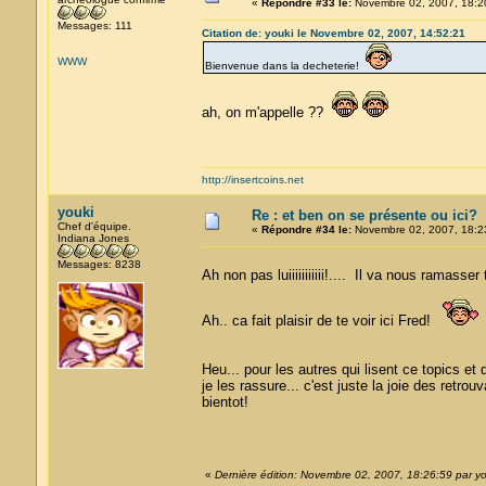
«
Répondre #33 le:
Novembre 02, 2007, 18:2
Messages: 111
Citation de: youki le Novembre 02, 2007, 14:52:21
WWW
Bienvenue dans la decheterie!
ah, on m'appelle ??
http://insertcoins.net
youki
Re : et ben on se présente ou ici?
Chef d'équipe.
«
Répondre #34 le:
Novembre 02, 2007, 18:2
Indiana Jones
Messages: 8238
Ah non pas luiiiiiiiiiii!.... Il va nous ramass
Ah.. ca fait plaisir de te voir ici Fred!
Heu... pour les autres qui lisent ce topics e
je les rassure... c'est juste la joie des retr
bientot!
«
Dernière édition: Novembre 02, 2007, 18:26:59 par yo