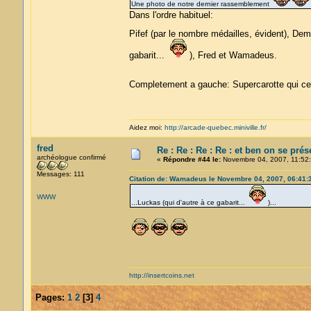
Une photo de notre dernier rassemblement
Dans l'ordre habituel:
Pifef (par le nombre médailles, évident), De
gabarit...
), Fred et Wamadeus.
Completement a gauche: Supercarotte qui ce
Aidez moi:
http://arcade-quebec.miniville.fr/
fred
Re : Re : Re : Re : et ben on se prés
archéologue confirmé
«
Répondre #44 le:
Novembre 04, 2007, 11:52:
Messages: 111
Citation de: Wamadeus le Novembre 04, 2007, 06:41:
WWW
...Luckas (qui d'autre à ce gabarit...
)...
http://insertcoins.net
Pages:
1
2
[
3
]
4