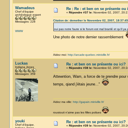
Wamadeus
Re : Re : et ben on se présente ou 
Chef d'équipe
«
Répondre #37 le:
Novembre 02, 2007, 20:2
archéologue expert
Citation de: demether le Novembre 02, 2007, 18:37:45
Messages: 228
oui pas notre faute si le forum est mal branlé et qu'il 
WWW
Une photo de notre dernier rassemblement
Aidez moi:
http://arcade-quebec.miniville.fr/
Luckas
Re : et ben on se présente ou ici?
Indiana Jones
«
Répondre #38 le:
Novembre 02, 2007, 20:2
Messages: 359
Attewntion, Wam, a force de te prendre pour 
temps, qiand j'étais jeune...''
Aidez ma ville:
http://gapain.miniville.fr/
roustouti n'aime pas les filles poilues
youki
Re : et ben on se présente ou ici?
Chef d'équipe.
«
Répondre #39 le:
Novembre 02, 2007, 20:2
Indiana Jones