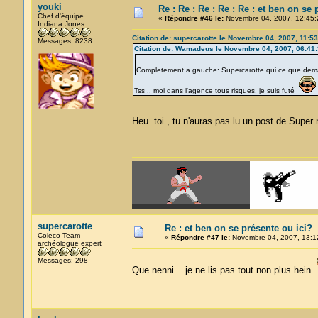
youki
Re : Re : Re : Re : Re : et ben on se 
Chef d'équipe.
«
Répondre #46 le:
Novembre 04, 2007, 12:45:
Indiana Jones
Citation de: supercarotte le Novembre 04, 2007, 11:53
Messages: 8238
Citation de: Wamadeus le Novembre 04, 2007, 06:41
Completement a gauche: Supercarotte qui ce que dema
Tss .. moi dans l'agence tous risques, je suis futé
Heu..toi , tu n'auras pas lu un post de Super
supercarotte
Re : et ben on se présente ou ici?
Coleco Team
«
Répondre #47 le:
Novembre 04, 2007, 13:1
archéologue expert
Messages: 298
Que nenni .. je ne lis pas tout non plus hein