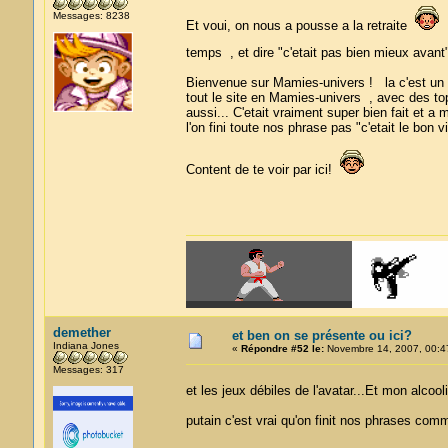
Messages: 8238
Et voui, on nous a pousse a la retraite
D
temps , et dire "c'etait pas bien mieux ava
Bienvenue sur Mamies-univers ! la c'est un cli
tout le site en Mamies-univers , avec des top
aussi... C'etait vraiment super bien fait et a m
l'on fini toute nos phrase pas "c'etait le bon 
Content de te voir par ici!
demether
et ben on se présente ou ici?
Indiana Jones
«
Répondre #52 le:
Novembre 14, 2007, 00:4
Messages: 317
et les jeux débiles de l'avatar...Et mon alcoo
putain c'est vrai qu'on finit nos phrases com