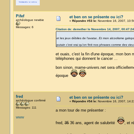
Pifef
et ben on se présente ou ici?
archéologue newbie
«
Répondre #53 le:
Novembre 16, 2007, 10:5
Messages: 6
Citation de: demether le Novembre 14, 2007, 00:47:24
et les jeux débiles de l'avatar...Et mon alcoolisme galop
putain c'est vrai qu'on finit nos phrases comme des vieux
et ouais, c'est la fin d'une époque, mon bon m
téléphones qui donnent le cancer ...
bon sinon, mame-univers.net sera officielleme
époque
fred
et ben on se présente ou ici?
archéologue confirmé
«
Répondre #54 le:
Novembre 16, 2007, 14:2
Messages: 111
a mon tour de me présenter :
WWW
fred,
35
36 ans, agent de salubrité
, et 