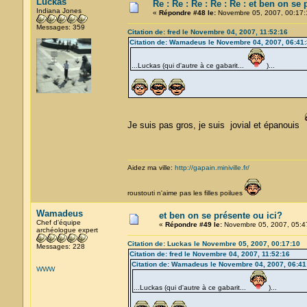
Luckas
Re : Re : Re : Re : Re : et ben on se 
Indiana Jones
«
Répondre #48 le:
Novembre 05, 2007, 00:17:
Messages: 359
Citation de: fred le Novembre 04, 2007, 11:52:16
Citation de: Wamadeus le Novembre 04, 2007, 06:41
...Luckas (qui d'autre à ce gabarit...
)...
Je suis pas gros, je suis jovial et épanouis
Aidez ma ville:
http://gapain.miniville.fr/
roustouti n'aime pas les filles poilues
Wamadeus
et ben on se présente ou ici?
Chef d'équipe
«
Répondre #49 le:
Novembre 05, 2007, 05:4
archéologue expert
Citation de: Luckas le Novembre 05, 2007, 00:17:10
Messages: 228
Citation de: fred le Novembre 04, 2007, 11:52:16
Citation de: Wamadeus le Novembre 04, 2007, 06:41
WWW
...Luckas (qui d'autre à ce gabarit...
)...