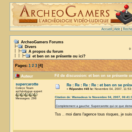
Accueil
|
Aide
|
Reche
ArcheoGamers Forums
Divers
0 
A propos du forum
et ben on se présente ou ici?
Pages:
1
2
3
[
4
]
Fil de discussion: et ben on se présente o
Auteur
supercarotte
Re : Re : Re : Re : et ben on se prés
Coleco Team
«
Répondre #45 le:
Novembre 04, 2007, 11:53:
archéologue expert
Citation de: Wamadeus le Novembre 04, 2007, 06:41:
Messages: 298
Completement a gauche: Supercarotte qui ce que deman
Tss .. moi dans l'agence tous risques, je sui