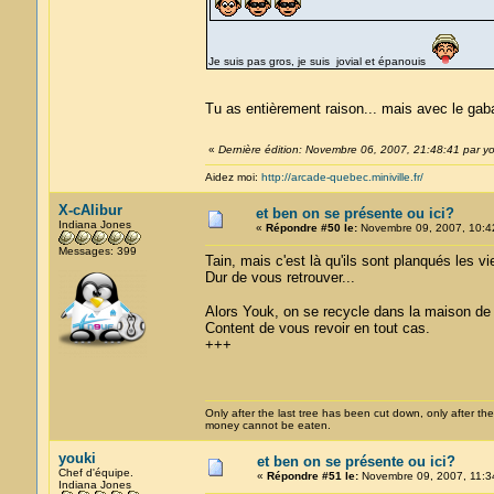
Je suis pas gros, je suis jovial et épanouis
Tu as entièrement raison... mais avec le gab
«
Dernière édition: Novembre 06, 2007, 21:48:41 par yo
Aidez moi:
http://arcade-quebec.miniville.fr/
X-cAlibur
et ben on se présente ou ici?
Indiana Jones
«
Répondre #50 le:
Novembre 09, 2007, 10:4
Messages: 399
Tain, mais c'est là qu'ils sont planqués les vie
Dur de vous retrouver...
Alors Youk, on se recycle dans la maison de 
Content de vous revoir en tout cas.
+++
Only after the last tree has been cut down, only after the
money cannot be eaten.
youki
et ben on se présente ou ici?
Chef d'équipe.
«
Répondre #51 le:
Novembre 09, 2007, 11:3
Indiana Jones