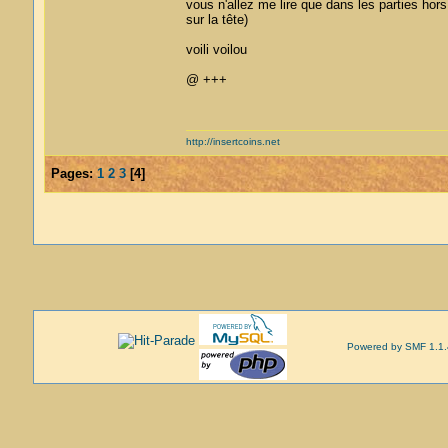
vous n'allez me lire que dans les parties hor
sur la tête)
voili voilou
@ +++
http://insertcoins.net
Pages:
1
2
3
[
4
]
Powered by SMF 1.1.