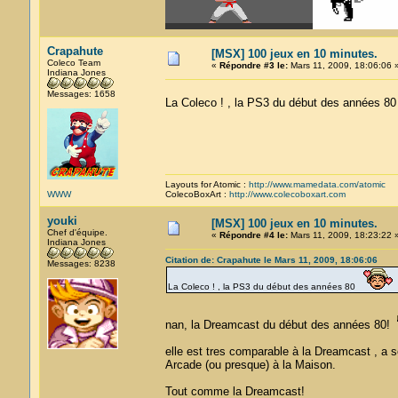
Crapahute
[MSX] 100 jeux en 10 minutes.
Coleco Team
«
Répondre #3 le:
Mars 11, 2009, 18:06:06 
Indiana Jones
Messages: 1658
La Coleco ! , la PS3 du début des années 8
Layouts for Atomic :
http://www.mamedata.com/atomic
WWW
ColecoBoxArt :
http://www.colecoboxart.com
youki
[MSX] 100 jeux en 10 minutes.
Chef d'équipe.
«
Répondre #4 le:
Mars 11, 2009, 18:23:22 
Indiana Jones
Citation de: Crapahute le Mars 11, 2009, 18:06:06
Messages: 8238
La Coleco ! , la PS3 du début des années 80
nan, la Dreamcast du début des années 80!
elle est tres comparable à la Dreamcast , a so
Arcade (ou presque) à la Maison.
Tout comme la Dreamcast!