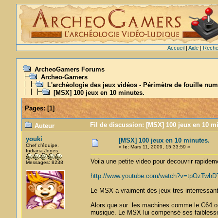
Accueil
|
Aide
|
Reche
ArcheoGamers Forums
Archeo-Gamers
L'archéologie des jeux vidéos - Périmètre de fouille num
[MSX] 100 jeux en 10 minutes.
Pages:
[
1
]
Fil de discussion: [MSX] 100 jeux en 10 mi
Auteur
youki
[MSX] 100 jeux en 10 minutes.
Chef d'équipe.
«
le:
Mars 11, 2009, 15:33:59 »
Indiana Jones
Voila une petite video pour decouvrir rapide
Messages: 8238
http://www.youtube.com/watch?v=tpOzTwhDT
Le MSX a vraiment des jeux tres interressants
Alors que sur les machines comme le C64 on a
musique. Le MSX lui compensé ses faiblesse t