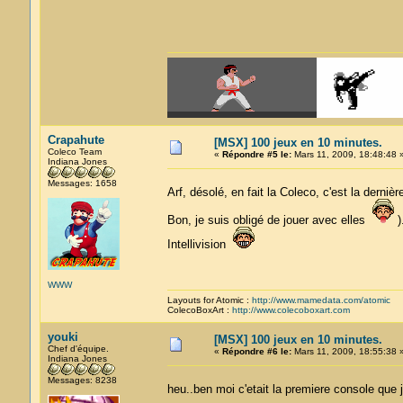
Crapahute
[MSX] 100 jeux en 10 minutes.
Coleco Team
«
Répondre #5 le:
Mars 11, 2009, 18:48:48 
Indiana Jones
Messages: 1658
Arf, désolé, en fait la Coleco, c'est la dern
Bon, je suis obligé de jouer avec elles
)
Intellivision
WWW
Layouts for Atomic :
http://www.mamedata.com/atomic
ColecoBoxArt :
http://www.colecoboxart.com
youki
[MSX] 100 jeux en 10 minutes.
Chef d'équipe.
«
Répondre #6 le:
Mars 11, 2009, 18:55:38 
Indiana Jones
Messages: 8238
heu..ben moi c'etait la premiere console que 