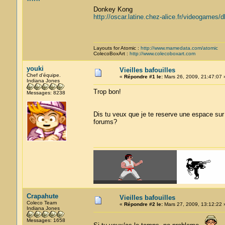
Donkey Kong
http://oscar.latine.chez-alice.fr/videogames/
Layouts for Atomic :
http://www.mamedata.com/atomic
ColecoBoxArt :
http://www.colecoboxart.com
youki
Vieilles bafouilles
Chef d'équipe.
«
Répondre #1 le:
Mars 26, 2009, 21:47:07 
Indiana Jones
Trop bon!
Messages: 8238
Dis tu veux que je te reserve une espace sur 
forums?
Crapahute
Vieilles bafouilles
Coleco Team
«
Répondre #2 le:
Mars 27, 2009, 13:12:22 
Indiana Jones
Messages: 1658