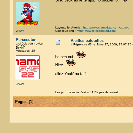
Si tu veux/as le temps, no problemo.
Layouts for Atomic :
http://www.mamedata.com/atomic
WWW
ColecoBoxArt :
http://www.colecoboxart.com
Persecutor
Vieilles bafouilles
archéologue novice
«
Répondre #3 le:
Mars 27, 2009, 17:07:25 
Messages: 25
ha ben oui
Nice
allez Youk' au taff ...
WWW
Les jeux de moto c'est nul ! Y'a pas de volant ...
Pages:
[
1
]