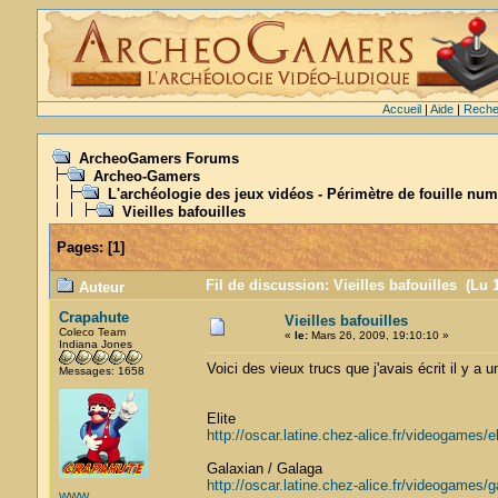
Accueil
|
Aide
|
Reche
ArcheoGamers Forums
Archeo-Gamers
L'archéologie des jeux vidéos - Périmètre de fouille num
Vieilles bafouilles
Pages:
[
1
]
Fil de discussion: Vieilles bafouilles (Lu 
Auteur
Crapahute
Vieilles bafouilles
Coleco Team
«
le:
Mars 26, 2009, 19:10:10 »
Indiana Jones
Voici des vieux trucs que j'avais écrit il y a 
Messages: 1658
Elite
http://oscar.latine.chez-alice.fr/videogames/e
Galaxian / Galaga
http://oscar.latine.chez-alice.fr/videogames/
WWW