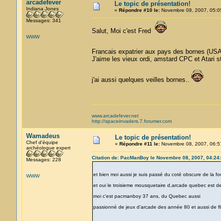
arcadefever
Le topic de présentation!
Indiana Jones
«
Répondre #10 le:
Novembre 08, 2007, 05:0
Messages: 341
Salut, Moi c'est Fred
WWW
Francais expatrier aux pays des bornes (U
J'aime les vieux ordi, amstard CPC et Atari st 
j'ai aussi quelques veilles bornes..
www.arcadefever.net
http://spaceinvaders.7.forumer.com
Wamadeus
Le topic de présentation!
Chef d'équipe
«
Répondre #11 le:
Novembre 08, 2007, 06:5
archéologue expert
Citation de: PacManBoy le Novembre 08, 2007, 04:24
Messages: 228
et bien moi aussi je suis passé du coté obscure de la f
WWW
et oui le troisieme mousquetaire d,arcade quebec est de
moi c'est pacmanboy 37 ans, du Quebec aussi
passionné de jeux d'arcade des année 80 et aussi de fl