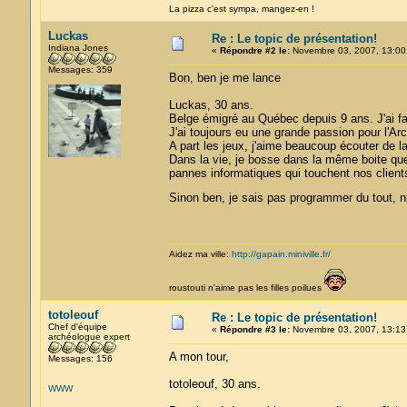
La pizza c'est sympa, mangez-en !
Luckas
Re : Le topic de présentation!
Indiana Jones
«
Répondre #2 le:
Novembre 03, 2007, 13:00
Messages: 359
Bon, ben je me lance
Luckas, 30 ans.
Belge émigré au Québec depuis 9 ans. J'ai f
J'ai toujours eu une grande passion pour l'Ar
A part les jeux, j'aime beaucoup écouter de la
Dans la vie, je bosse dans la même boite q
pannes informatiques qui touchent nos client
Sinon ben, je sais pas programmer du tout, ni
Aidez ma ville:
http://gapain.miniville.fr/
roustouti n'aime pas les filles poilues
totoleouf
Re : Le topic de présentation!
Chef d'équipe
«
Répondre #3 le:
Novembre 03, 2007, 13:13
archéologue expert
A mon tour,
Messages: 156
totoleouf, 30 ans.
WWW