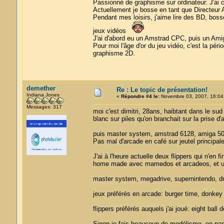
Passionné de graphisme sur ordinateur. J'ai 
Actuellement je bosse en tant que Directeur 
Pendant mes loisirs, j'aime lire des BD, bosse
jeux vidéos
J'ai d'abord eu un Amstrad CPC, puis un Ami
Pour moi l'âge d'or du jeu vidéo, c'est la pér
graphisme 2D.
demether
Re : Le topic de présentation!
Indiana Jones
«
Répondre #4 le:
Novembre 03, 2007, 16:04
Messages: 317
moi c'est dimitri, 28ans, haibtant dans le sud
blanc sur piles qu'on branchait sur la prise d'
puis master system, amstrad 6128, amiga 500
Pas mal d'arcade en café sur jeutel principal
J'ai à l'heure actuelle deux flippers qui n'en 
home made avec mamedos et arcadeos, et un
master system, megadrive, supernintendo, dr
jeux préférés en arcade: burger time, donkey 
flippers préférés auquels j'ai joué: eight ball 
Sinon je fais beaucoup de modélisme, en particu