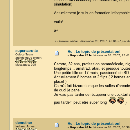
simulation)
Actuellement je suis en formation infographie
voilà!
a+
«
Dernière édition: Novembre 03, 2007, 16:06:27 par d
supercarotte
Re : Le topic de présentation!
Coleco Team
«
Répondre #5 le:
Novembre 03, 2007, 23:41
archéologue expert
Carotte, 32 ans, profession paramédicale, niç
Messages: 298
longtemps .. amstrad, atari, et presque toute
Une petite fille de 17 mois, passionné de BD 
Actuellement 8 bornes et 2 flips ( 2 bornes en
place! )
Ca m'a fait bizarre lorsque les salles d'arcade
de quoi je parle.
Je vais pas tarder de récupérer une cocktail 
pas tarder" peut être super long
)
demether
Re : Le topic de présentation!
Indiana Jones
«
Répondre #6 le:
Novembre 04, 2007, 00:36