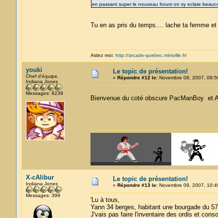
en passant super le nouveau forum on sy eclate beau
Tu en as pris du temps.... lache ta femme et
Aidez moi:
http://arcade-quebec.miniville.fr/
youki
Le topic de présentation!
Chef d'équipe.
«
Répondre #12 le:
Novembre 08, 2007, 09:5
Indiana Jones
Messages: 8238
Bienvenue du coté obscure PacManBoy et 
X-cAlibur
Le topic de présentation!
Indiana Jones
«
Répondre #13 le:
Novembre 09, 2007, 10:4
Messages: 399
'Lu à tous,
Yann 34 berges, habitant une bourgade du 57 
J'vais pas faire l'inventaire des ordis et con