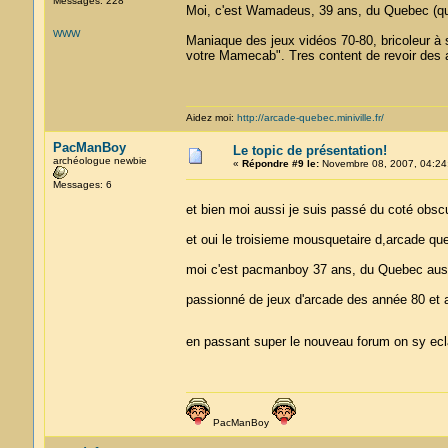
Messages: 228
Moi, c'est Wamadeus, 39 ans, du Quebec (qu
WWW
Maniaque des jeux vidéos 70-80, bricoleur à s
votre Mamecab". Tres content de revoir des a
Aidez moi:
http://arcade-quebec.miniville.fr/
PacManBoy
Le topic de présentation!
archéologue newbie
«
Répondre #9 le:
Novembre 08, 2007, 04:24
Messages: 6
et bien moi aussi je suis passé du coté obsc
et oui le troisieme mousquetaire d,arcade qu
moi c'est pacmanboy 37 ans, du Quebec aus
passionné de jeux d'arcade des année 80 et a
en passant super le nouveau forum on sy ec
PacManBoy