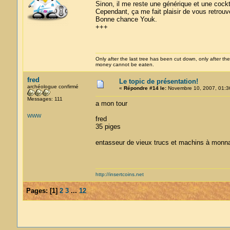
Sinon, il me reste une générique et une cockt
Cependant, ça me fait plaisir de vous retrouve
Bonne chance Youk.
+++
Only after the last tree has been cut down, only after the
money cannot be eaten.
fred
Le topic de présentation!
archéologue confirmé
«
Répondre #14 le:
Novembre 10, 2007, 01:3
Messages: 111
a mon tour
WWW
fred
35 piges
entasseur de vieux trucs et machins à mon
http://insertcoins.net
Pages:
[
1
]
2
3
...
12