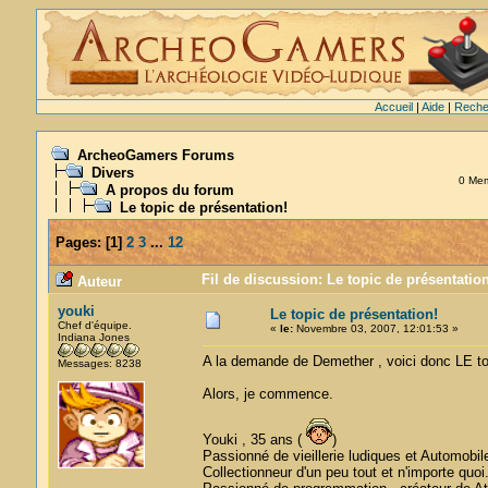
Accueil
|
Aide
|
Reche
ArcheoGamers Forums
Divers
0 Memb
A propos du forum
Le topic de présentation!
Pages:
[
1
]
2
3
...
12
Fil de discussion: Le topic de présentatio
Auteur
youki
Le topic de présentation!
Chef d'équipe.
«
le:
Novembre 03, 2007, 12:01:53 »
Indiana Jones
A la demande de Demether , voici donc LE top
Messages: 8238
Alors, je commence.
Youki , 35 ans (
)
Passionné de vieillerie ludiques et Automobil
Collectionneur d'un peu tout et n'importe quoi