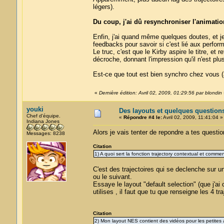
légers).
Du coup, j'ai dû resynchroniser l'animation 
Enfin, j'ai quand même quelques doutes, et j
feedbacks pour savoir si c'est lié aux perfor
Le truc, c'est que le Kirby aspire le titre, et
décroche, donnant l'impression qu'il n'est plu
Est-ce que tout est bien synchro chez vous (a
«
Dernière édition: Avril 02, 2009, 01:29:56 par blondin
youki
Des layouts et quelques question
Chef d'équipe.
«
Répondre #4 le:
Avril 02, 2009, 11:41:04 »
Indiana Jones
Alors je vais tenter de repondre a tes questio
Messages: 8238
Citation
1) A quoi sert la fonction trajectory contextual et commen
C'est des trajectoires qui se declenche sur u
ou le suivant.
Essaye le layout "default selection" (que j'ai c
utilises , il faut que tu que renseigne les 4 tra
Citation
2) Mon layout NES contient des vidéos pour les petites 