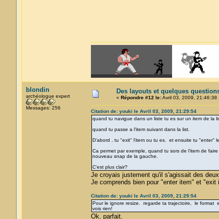
blondin
Des layouts et quelques question
archéologue expert
«
Répondre #12 le:
Avril 03, 2009, 21:46:38 
Messages: 256
Citation de: youki le Avril 03, 2009, 21:29:54
quand tu navigue dans un liste tu es sur un item de la lis
quand tu passe a l'item suivant dans la list.
D'abord , tu "exit" l'item ou tu es. et ensuite tu "enter" l
Ca permet par exemple, quand tu sors de l'item de faire d
nouveau snap de la gauche.
C'est plus clair?
Je croyais justement qu'il s'agissait des deu
Je comprends bien pour "enter item" et "exit
Citation de: youki le Avril 03, 2009, 21:29:54
Pour le ignore resize. regarde ta trajectoire, le format es
vois rien!
Ok, parfait.