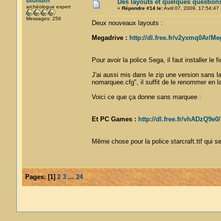
blondin
Des layouts et quelques question
archéologue expert
«
Répondre #14 le:
Avril 07, 2009, 17:54:47 
Messages: 256
Deux nouveaux layouts :
Megadrive :
http://dl.free.fr/v2yxmq0Ar/M
Pour avoir la police Sega, il faut installer le 
J'ai aussi mis dans le zip une version sans l
nomarquee.cfg", il suffit de le renommer en l
Voici ce que ça donne sans marquee :
Et PC Games :
http://dl.free.fr/vhADzQ9e
Même chose pour la police starcraft.ttf qui se t
Pages:
[
1
]
2
3
...
24