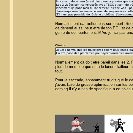
lancement du screen (aussi bien pour la preview que da
Les 2 vidéos sont compressés avec TSCC et sont de très 
lancement (je parle bien du lancement "please wait", pas
J'ai essayé avec les même vidéos, décompressées cette
S'il n'est pas possible de réglerle problème, j'envisager
Normallement ca n'influe pas sur le perf. Si c
ca depend aussi peut etre de ton PC , et de ce
genre de comportement. MAis je n'ai pas enco
Citation
3) Est-il normal que les trajectoires soient plus lentes
Ca m'a posé des problèmes pour synchroniser les animat
Normallement ca doit etre pareil dans les 2. P
plus de memoire que si tu le lance d'ailleur
tout.
Pour la saccade, apparament tu dis que le der
j'avais faire de grosse optimisation sur les pe
dernier) il n'y a rien de specifique a ce niveau