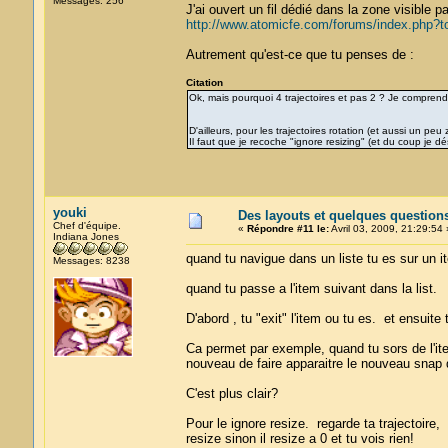
Messages: 256
J'ai ouvert un fil dédié dans la zone visible 
http://www.atomicfe.com/forums/index.php?t
Autrement qu'est-ce que tu penses de :
Citation
Ok, mais pourquoi 4 trajectoires et pas 2 ? Je comprend
D'ailleurs, pour les trajectoires rotation (et aussi un p
Il faut que je recoche "ignore resizing" (et du coup je d
youki
Des layouts et quelques question
Chef d'équipe.
«
Répondre #11 le:
Avril 03, 2009, 21:29:54 
Indiana Jones
quand tu navigue dans un liste tu es sur un it
Messages: 8238
quand tu passe a l'item suivant dans la list.
D'abord , tu "exit" l'item ou tu es. et ensuite 
Ca permet par exemple, quand tu sors de l'item
nouveau de faire apparaitre le nouveau snap 
C'est plus clair?
Pour le ignore resize. regarde ta trajectoire,
resize sinon il resize a 0 et tu vois rien!