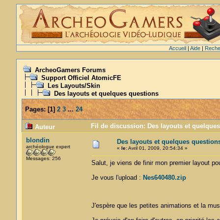
Accueil
|
Aide
|
Reche
ArcheoGamers Forums
Support Officiel AtomicFE
Les Layouts/Skin
Des layouts et quelques questions
Pages:
[
1
]
2
3
...
24
Fil de discussion: Des layouts et quelque
Auteur
blondin
Des layouts et quelques question
archéologue expert
«
le:
Avril 01, 2009, 20:54:34 »
Messages: 256
Salut, je viens de finir mon premier layout p
Je vous l'upload :
Nes640480.zip
J'espère que les petites animations et la mu