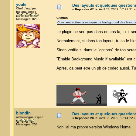
youki
Des layouts et quelques question
Chef d'équipe.
«
Répondre #7 le:
Avril 03, 2009, 17:22:31 »
Indiana Jones
Citation
Messages: 8238
Comment activer la musique de background des layouts d
Le plugin ne sert pas dans ce cas la, lui il s
Normalement, si dans ton layout, tu as le bkm
Sinon verifie si dans le "options" de ton scre
"Enable Background Music if available" est 
Apres, ca peut etre un pb de codec aussi. Tu
blondin
Des layouts et quelques question
archéologue expert
«
Répondre #8 le:
Avril 03, 2009, 17:44:22 »
Messages: 256
Non j'ai ma propre version Windows Home.