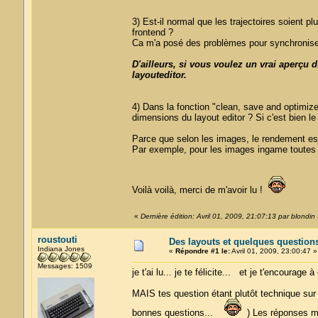
3) Est-il normal que les trajectoires soient 
frontend ?
Ca m'a posé des problèmes pour synchroniser
D'ailleurs, si vous voulez un vrai aperçu d
layouteditor.
4) Dans la fonction "clean, save and optimize
dimensions du layout editor ? Si c'est bien le
Parce que selon les images, le rendement es
Par exemple, pour les images ingame toutes pix
Voilà voilà, merci de m'avoir lu !
«
Dernière édition: Avril 01, 2009, 21:07:13 par blondin
roustouti
Des layouts et quelques question
Indiana Jones
«
Répondre #1 le:
Avril 01, 2009, 23:00:47 »
Messages: 1509
je t'ai lu... je te félicite... et je t'encourage
MAIS tes question étant plutôt technique sur 
bonnes questions...
) Les réponses m'