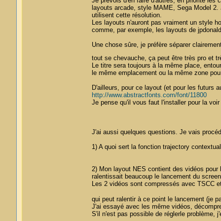
Je prévois d'en faire d'autres, en priorité l
layouts arcade, style MAME, Sega Model 2. 
utilisent cette résolution.
Les layouts n'auront pas vraiment un style ho
comme, par exemple, les layouts de jpdonald
Une chose sûre, je préfère séparer clairement 
tout se chevauche, ça peut être très pro et
Le titre sera toujours à la même place, ento
le même emplacement ou la même zone pour le
D'ailleurs, pour ce layout (et pour les futurs au
http://www.abstractfonts.com/font/11800
Je pense qu'il vous faut l'installer pour la voir
J'ai aussi quelques questions. Je vais procéde
1) A quoi sert la fonction trajectory contextu
2) Mon layout NES contient des vidéos pour l
ralentissait beaucoup le lancement du screen
Les 2 vidéos sont compressés avec TSCC et s
qui peut ralentir à ce point le lancement (je 
J'ai essayé avec les même vidéos, décompre
S'il n'est pas possible de réglerle problème, 