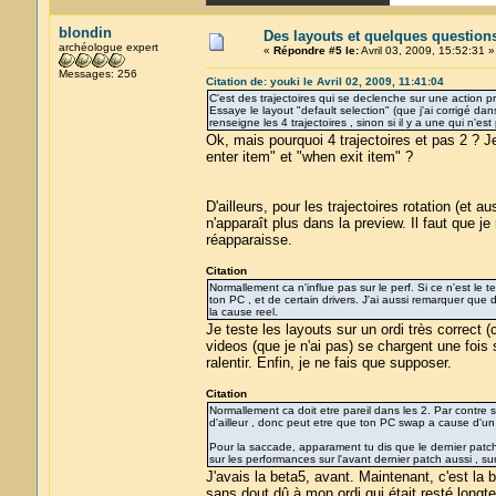
blondin
Des layouts et quelques question
archéologue expert
«
Répondre #5 le:
Avril 03, 2009, 15:52:31 »
Messages: 256
Citation de: youki le Avril 02, 2009, 11:41:04
C'est des trajectoires qui se declenche sur une action p
Essaye le layout "default selection" (que j'ai corrigé dans l
renseigne les 4 trajectoires , sinon si il y a une qui n'est 
Ok, mais pourquoi 4 trajectoires et pas 2 ? 
enter item" et "when exit item" ?
D'ailleurs, pour les trajectoires rotation (et
n'apparaît plus dans la preview. Il faut que j
réapparaisse.
Citation
Normallement ca n'influe pas sur le perf. Si ce n'est le
ton PC , et de certain drivers. J'ai aussi remarquer que
la cause reel.
Je teste les layouts sur un ordi très correct 
videos (que je n'ai pas) se chargent une fois
ralentir. Enfin, je ne fais que supposer.
Citation
Normallement ca doit etre pareil dans les 2. Par contre s
d'ailleur , donc peut etre que ton PC swap a cause d'un
Pour la saccade, apparament tu dis que le dernier patch c
sur les performances sur l'avant dernier patch aussi , sur
J'avais la beta5, avant. Maintenant, c'est la 
sans dout dû à mon ordi qui était resté longt