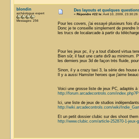
blondin
Des layouts et quelques question
archéologue expert
«
Répondre #22 le:
Avril 10, 2009, 23:30:26 
Messages: 256
Pour les covers, j'ai essayé plusieurs fois d'
Donc je te conseille simplement de prendre Int
les trucs de localarcade à partir du téléchar
Pour les jeux pc, il y a tout d'abord virtua ten
Bien sûr, il faut une carte dx9 au minimum. Pe
les derniers jeux 3d de façon très fluide, po
Sinon, il y a crazy taxi 3, la série des house 
Il y a aussi Hamster heroes que j'aime beauco
Voici une grosse liste de jeux PC, adaptés à 
http://forum.arcadecontrols.com/index.ph
Ici, une liste de jeux de studios indépendants
http://wiki.arcadecontrols.com/wiki/Indie_G
Et un petit dossier clubic sur des shoot them
http://www.clubic.com/article-252870-1-jeux-g