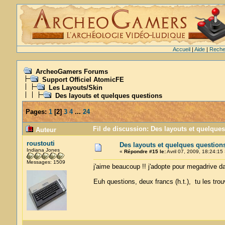
Accueil
|
Aide
|
Reche
ArcheoGamers Forums
Support Officiel AtomicFE
Les Layouts/Skin
Des layouts et quelques questions
Pages:
1
[
2
]
3
4
...
24
Fil de discussion: Des layouts et quelque
Auteur
roustouti
Des layouts et quelques question
Indiana Jones
«
Répondre #15 le:
Avril 07, 2009, 18:24:15 
Messages: 1509
j'aime beaucoup !! j'adopte pour megadrive da
Euh questions, deux francs (h.t.), tu les tro