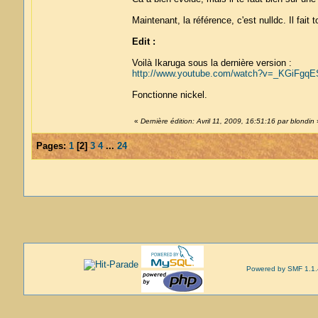
Maintenant, la référence, c'est nulldc. Il fai
Edit :
Voilà Ikaruga sous la dernière version :
http://www.youtube.com/watch?v=_KGiFgq
Fonctionne nickel.
«
Dernière édition: Avril 11, 2009, 16:51:16 par blondin
Pages:
1
[
2
]
3
4
...
24
Powered by SMF 1.1.