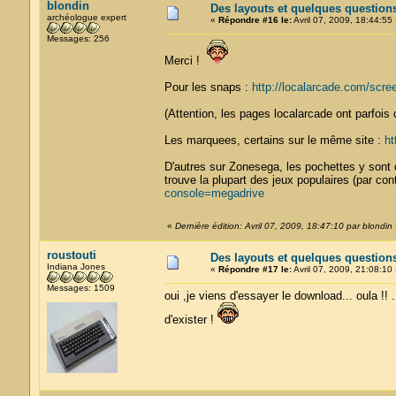
blondin
Des layouts et quelques question
archéologue expert
«
Répondre #16 le:
Avril 07, 2009, 18:44:55 
Messages: 256
Merci !
Pour les snaps :
http://localarcade.com/scr
(Attention, les pages localarcade ont parfois d
Les marquees, certains sur le même site :
ht
D'autres sur Zonesega, les pochettes y sont 
trouve la plupart des jeux populaires (par con
console=megadrive
«
Dernière édition: Avril 07, 2009, 18:47:10 par blondin
roustouti
Des layouts et quelques question
Indiana Jones
«
Répondre #17 le:
Avril 07, 2009, 21:08:10 
Messages: 1509
oui ,je viens d'essayer le download... oula !! .
d'exister !