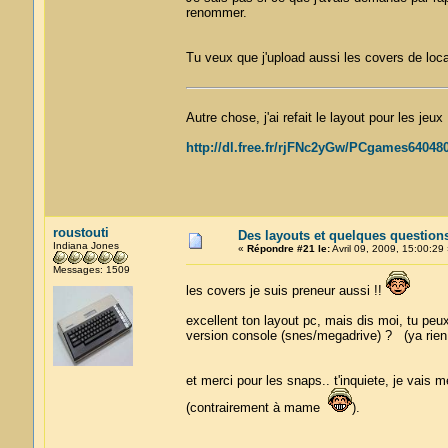
renommer.
Tu veux que j'upload aussi les covers de loc
Autre chose, j'ai refait le layout pour les jeu
http://dl.free.fr/rjFNc2yGw/PCgames640480
roustouti
Des layouts et quelques question
Indiana Jones
«
Répondre #21 le:
Avril 09, 2009, 15:00:29 
Messages: 1509
les covers je suis preneur aussi !!
excellent ton layout pc, mais dis moi, tu pe
version console (snes/megadrive) ? (ya rien qu
et merci pour les snaps.. t'inquiete, je vais
(contrairement à mame
).