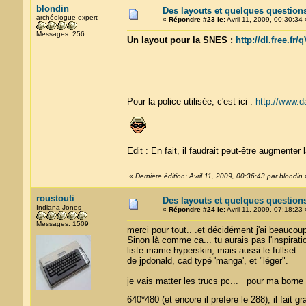
blondin
Des layouts et quelques question
archéologue expert
«
Répondre #23 le:
Avril 11, 2009, 00:30:34 
Messages: 256
Un layout pour la SNES :
http://dl.free.f
Pour la police utilisée, c'est ici :
http://www.da
Edit : En fait, il faudrait peut-être augmenter 
«
Dernière édition: Avril 11, 2009, 00:36:43 par blondin
roustouti
Des layouts et quelques question
Indiana Jones
«
Répondre #24 le:
Avril 11, 2009, 07:18:23 
Messages: 1509
merci pour tout.. .et décidément j'ai beaucoup
Sinon là comme ca... tu aurais pas l'inspiratio
liste mame hyperskin, mais aussi le fullset.
de jpdonald, cad typé 'manga', et "léger".
je vais matter les trucs pc... pour ma borne 
640*480 (et encore il prefere le 288), il fait 