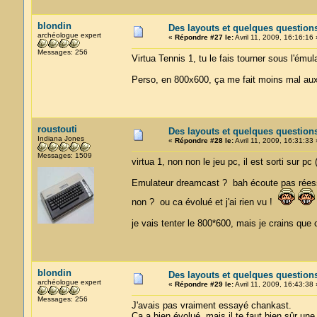
blondin
Des layouts et quelques question
archéologue expert
«
Répondre #27 le:
Avril 11, 2009, 16:16:16 
Messages: 256
Virtua Tennis 1, tu le fais tourner sous l'ému
Perso, en 800x600, ça me fait moins mal au
roustouti
Des layouts et quelques question
Indiana Jones
«
Répondre #28 le:
Avril 11, 2009, 16:31:33 
Messages: 1509
virtua 1, non non le jeu pc, il est sorti sur pc
Emulateur dreamcast ? bah écoute pas réessa
non ? ou ca évolué et j'ai rien vu !
je vais tenter le 800*600, mais je crains que c
blondin
Des layouts et quelques question
archéologue expert
«
Répondre #29 le:
Avril 11, 2009, 16:43:38 
Messages: 256
J'avais pas vraiment essayé chankast.
Ca a bien évolué, mais il te faut bien sûr une