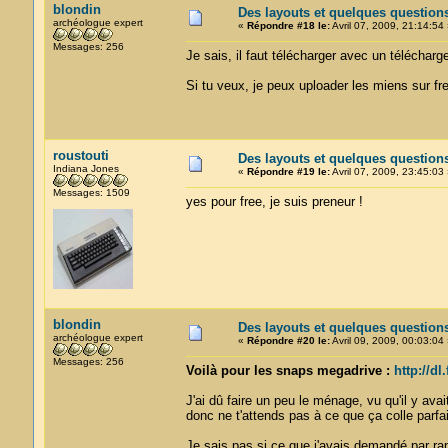
blondin
Des layouts et quelques question
archéologue expert
«
Répondre #18 le:
Avril 07, 2009, 21:14:54 
Messages: 256
Je sais, il faut télécharger avec un télécharg
Si tu veux, je peux uploader les miens sur fr
roustouti
Des layouts et quelques question
Indiana Jones
«
Répondre #19 le:
Avril 07, 2009, 23:45:03 
Messages: 1509
yes pour free, je suis preneur !
blondin
Des layouts et quelques question
archéologue expert
«
Répondre #20 le:
Avril 09, 2009, 00:03:04 
Messages: 256
Voilà pour les snaps megadrive :
http://dl
J'ai dû faire un peu le ménage, vu qu'il y av
donc ne t'attends pas à ce que ça colle parf
Je sais pas si ce que j'avais demandé par rap