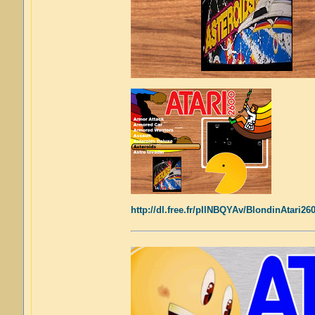
http://dl.free.fr/pIlNBQYAv/BlondinAtari26