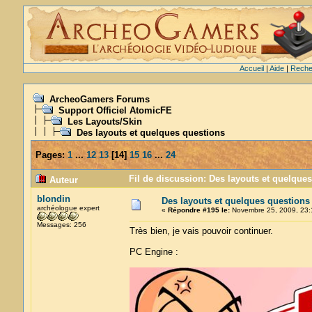
Accueil
|
Aide
|
Reche
ArcheoGamers Forums
Support Officiel AtomicFE
Les Layouts/Skin
Des layouts et quelques questions
Pages:
1
...
12
13
[
14
]
15
16
...
24
Fil de discussion: Des layouts et quelque
Auteur
blondin
Des layouts et quelques questions
archéologue expert
«
Répondre #195 le:
Novembre 25, 2009, 23:
Messages: 256
Très bien, je vais pouvoir continuer.
PC Engine :