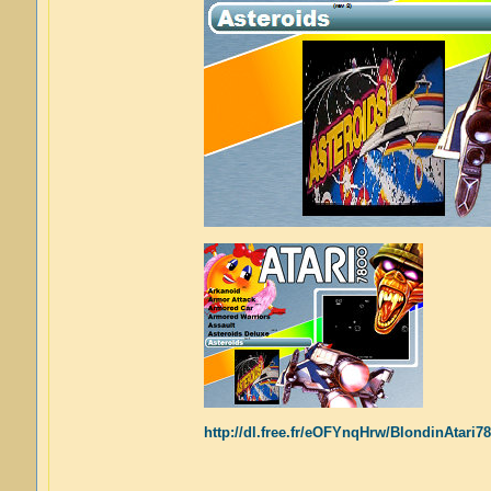
http://dl.free.fr/eOFYnqHrw/BlondinAtari7