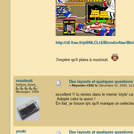
http://dl.free.fr/p0INLCLt1/BlondinAtari8bi
J'espère qu'il plaira à roustouti.
roustouti
Des layouts et quelques questions
Indiana Jones
«
Répondre #202 le:
Décembre 01, 2009, 14:
Messages: 1509
excellent !! tu restes dans le meme 'style' ca 
Adopté celui la aussi !
En fait, je trouve tjrs qu'il manque un select
youki
Des layouts et quelques questions