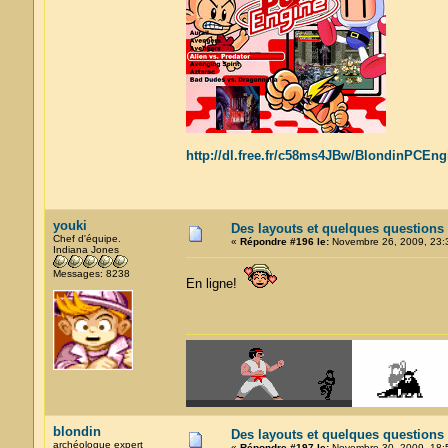
http://dl.free.fr/c58ms4JBw/BlondinPCEng
youki
Des layouts et quelques questions
Chef d'équipe.
«
Répondre #196 le:
Novembre 26, 2009, 23:
Indiana Jones
Messages: 8238
En ligne!
blondin
Des layouts et quelques questions
archéologue expert
«
Répondre #197 le:
Novembre 30, 2009, 18: