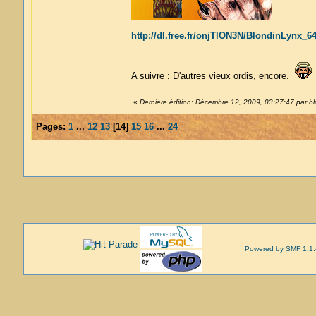
http://dl.free.fr/onjTlON3N/BlondinLynx_6
A suivre : D'autres vieux ordis, encore.
«
Dernière édition: Décembre 12, 2009, 03:27:47 par bl
Pages:
1
...
12
13
[
14
]
15
16
...
24
Powered by SMF 1.1.