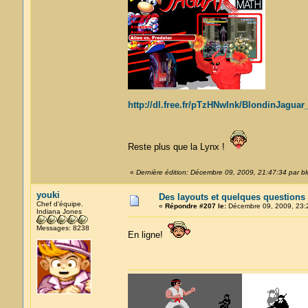
http://dl.free.fr/pTzHNwInk/BlondinJaguar
Reste plus que la Lynx !
«
Dernière édition: Décembre 09, 2009, 21:47:34 par bl
youki
Des layouts et quelques questions
Chef d'équipe.
«
Répondre #207 le:
Décembre 09, 2009, 23:
Indiana Jones
Messages: 8238
En ligne!