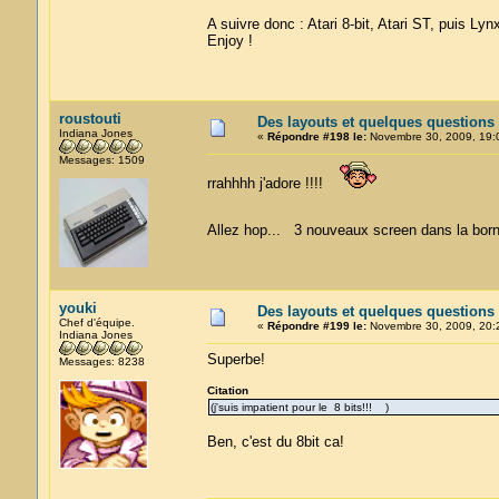
A suivre donc : Atari 8-bit, Atari ST, puis Lyn
Enjoy !
roustouti
Des layouts et quelques questions
Indiana Jones
«
Répondre #198 le:
Novembre 30, 2009, 19:
Messages: 1509
rrahhhh j'adore !!!!
Allez hop... 3 nouveaux screen dans la borne 
youki
Des layouts et quelques questions
Chef d'équipe.
«
Répondre #199 le:
Novembre 30, 2009, 20:
Indiana Jones
Superbe!
Messages: 8238
Citation
(j'suis impatient pour le 8 bits!!! )
Ben, c'est du 8bit ca!