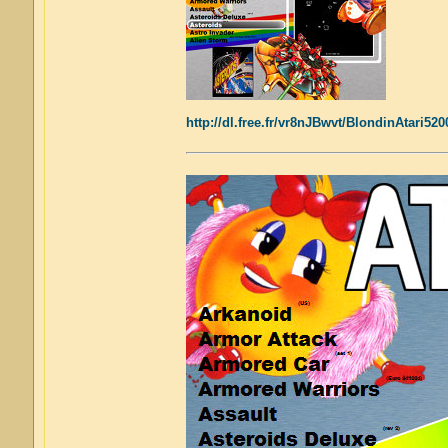
http://dl.free.fr/vr8nJBwvt/BlondinAtari52