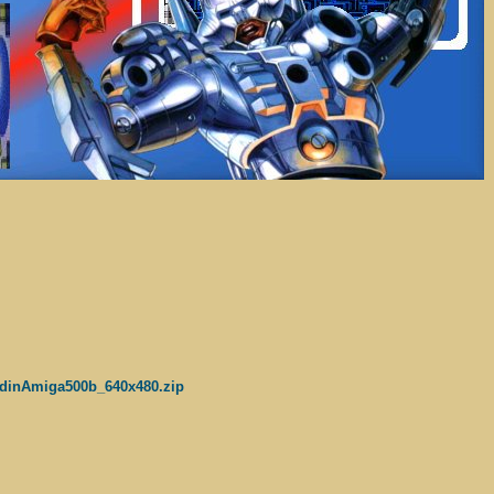
ondinAmiga500b_640x480.zip