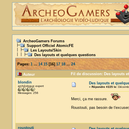
ArcheoGamers Forums
Support Officiel AtomicFE
Les Layouts/Skin
Des layouts et quelques questions
Pages:
1
...
14
15
[
16
]
17
18
...
24
Fil de discussion: Des layouts e
Auteur
blondin
Des layouts et quelqu
archéologue expert
«
Répondre #225 le:
Décembr
Messages: 256
Merci, ça me rassure.
Roustouti, pas besoin de t'excuser,
roustouti
Des layouts et quelqu