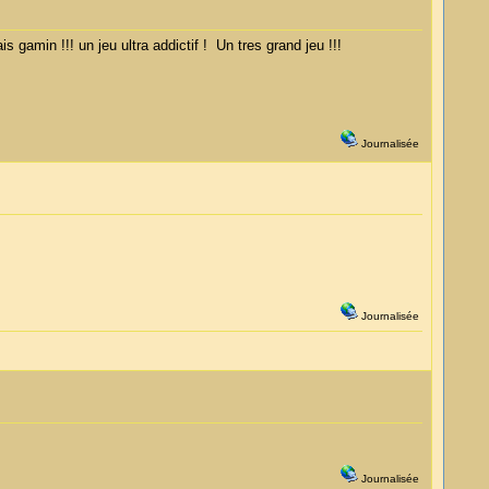
 gamin !!! un jeu ultra addictif ! Un tres grand jeu !!!
Journalisée
Journalisée
Journalisée