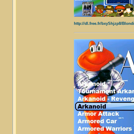
http://dl.free.fr/bxyShjzp8/Blo