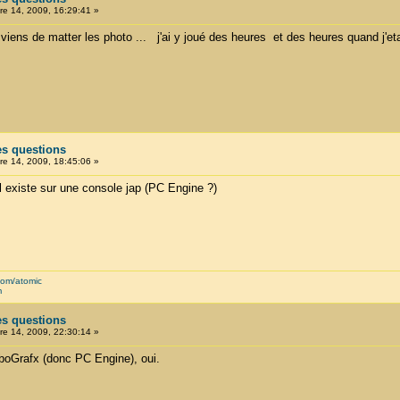
e 14, 2009, 16:29:41 »
viens de matter les photo ... j'ai y joué des heures et des heures quand j'etais
es questions
e 14, 2009, 18:45:06 »
'il existe sur une console jap (PC Engine ?)
com/atomic
m
es questions
e 14, 2009, 22:30:14 »
boGrafx (donc PC Engine), oui.