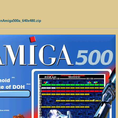
ndinAmiga500a_640x480.zip