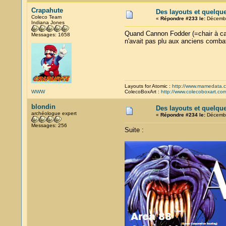
Crapahute
Des layouts et quelqu
Coleco Team
«
Répondre #233 le:
Décembr
Indiana Jones
Quand Cannon Fodder (=chair à canon
Messages: 1658
n'avait pas plu aux anciens combat
Layouts for Atomic :
http://www.mamedata.
WWW
ColecoBoxArt :
http://www.colecoboxart.co
blondin
Des layouts et quelqu
archéologue expert
«
Répondre #234 le:
Décembr
Messages: 256
Suite :