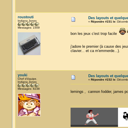
roustouti
Des layouts et quelqu
Indiana Jones
«
Répondre #231 le:
Décembr
Messages: 1509
bon les jeux c'est trop facile
j'adore le premier (à cause des jeux
clavier... et ca m'emmerde...).
youki
Des layouts et quelqu
Chef d'équipe.
«
Répondre #232 le:
Décembr
Indiana Jones
Messages: 8238
lemings , cannon fodder, james po