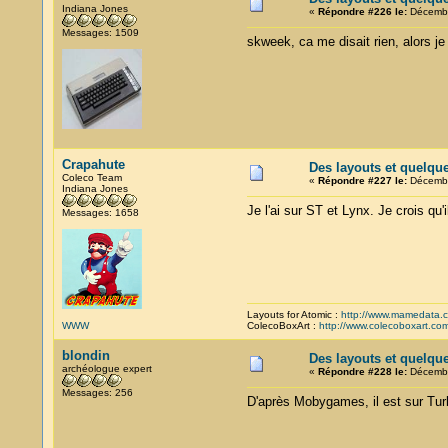
Indiana Jones
«
Répondre #226 le:
Décembr
Messages: 1509
skweek, ca me disait rien, alors je 
Crapahute
Des layouts et quelqu
Coleco Team
«
Répondre #227 le:
Décembr
Indiana Jones
Je l'ai sur ST et Lynx. Je crois qu
Messages: 1658
Layouts for Atomic :
http://www.mamedata.
WWW
ColecoBoxArt :
http://www.colecoboxart.co
blondin
Des layouts et quelqu
archéologue expert
«
Répondre #228 le:
Décembr
Messages: 256
D'après Mobygames, il est sur Tur