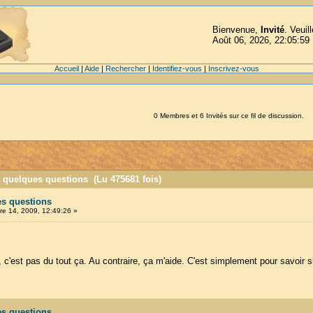
Bienvenue,
Invité
. Veuil
Août 06, 2026, 22:05:59
Accueil
|
Aide
|
Rechercher
|
Identifiez-vous
|
Inscrivez-vous
0 Membres et 6 Invités sur ce fil de discussion.
t quelques questions (Lu 475681 fois)
es questions
e 14, 2009, 12:49:26 »
 c'est pas du tout ça. Au contraire, ça m'aide. C'est simplement pour savoir si
es questions