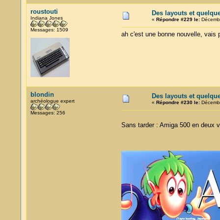
roustouti
Des layouts et quelqu
Indiana Jones
«
Répondre #229 le:
Décembr
Messages: 1509
ah c'est une bonne nouvelle, vais p
blondin
Des layouts et quelqu
archéologue expert
«
Répondre #230 le:
Décembr
Messages: 256
Sans tarder : Amiga 500 en deux ve