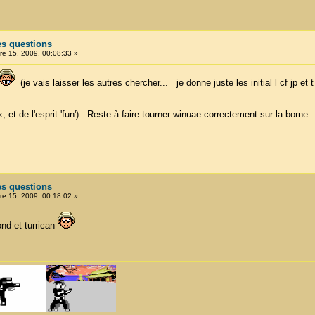
es questions
e 15, 2009, 00:08:33 »
(je vais laisser les autres chercher... je donne juste les initial l cf jp et t
, et de l'esprit 'fun'). Reste à faire tourner winuae correctement sur la borne..
es questions
e 15, 2009, 00:18:02 »
nd et turrican