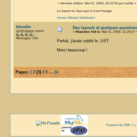
«
Dernière édition: Mai 01, 2009, 22:22:53 par LaDite
»
Le Savoir ne Vaux que si il est Partage
Atomic Ultimate Distribution
blondin
Des layouts et quelques question
archéologue expert
«
Répondre #44 le:
Mai 01, 2009, 22:28:27 
Messages: 256
Parfait, j'avais oublié le .LIST
Merci beaucoup !
Pages:
1
2
[
3
]
4
5
...
24
Powered by SMF 1.1.