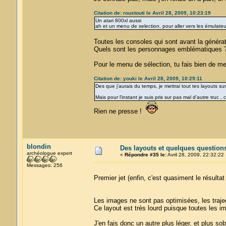
Citation de: roustouti le Avril 28, 2009, 10:23:19
Un atari 800xl aussi
ah et un menu de selection, pour aller vers les émulat
Toutes les consoles qui sont avant la générati
Quels sont les personnages emblématiques ? 
Pour le menu de sélection, tu fais bien de me 
Citation de: youki le Avril 28, 2009, 10:29:11
Des que j'aurais du temps, je mettrai tout tes layouts sur l
Mais pour l'instant je suis pris sur pas mal d'autre truc ,
Rien ne presse !
blondin
Des layouts et quelques question
archéologue expert
«
Répondre #35 le:
Avril 28, 2009, 22:32:22 
Messages: 256
Premier jet (enfin, c'est quasiment le résulta
Les images ne sont pas optimisées, les trajec
Ce layout est très lourd puisque toutes les im
J'en fais donc un autre plus léger, et plus sob