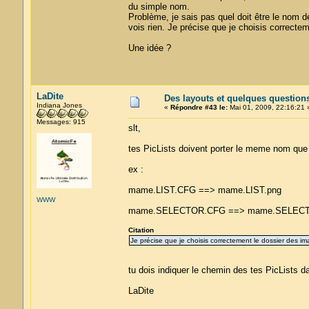
du simple nom.
Problème, je sais pas quel doit être le nom 
vois rien. Je précise que je choisis correcte
Une idée ?
LaDite
Des layouts et quelques question
Indiana Jones
«
Répondre #43 le:
Mai 01, 2009, 22:16:21 
Messages: 915
slt,
tes PicLists doivent porter le meme nom que 
ex :
mame.LIST.CFG ==> mame.LIST.png
WWW
mame.SELECTOR.CFG ==> mame.SELEC
Citation
Je précise que je choisis correctement le dossier des im
tu dois indiquer le chemin des tes PicLis
LaDite