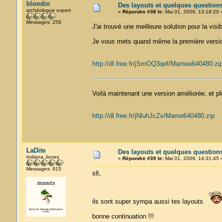
blondin
Des layouts et quelques question
archéologue expert
«
Répondre #38 le:
Mai 01, 2009, 13:18:20 
Messages: 256
J'ai trouvé une meilleure solution pour la visib
Je vous mets quand même la première versio
http://dl.free.fr/jSmOQ3qef/Mamea640480.zi
Voilà maintenant une version améliorée, et plu
http://dl.free.fr/jNluhJcZv/Mame640480.zip
LaDite
Des layouts et quelques question
Indiana Jones
«
Répondre #39 le:
Mai 01, 2009, 14:31:45 
Messages: 915
slt,
ils sont super sympa aussi tes layouts
bonne continuation !!!