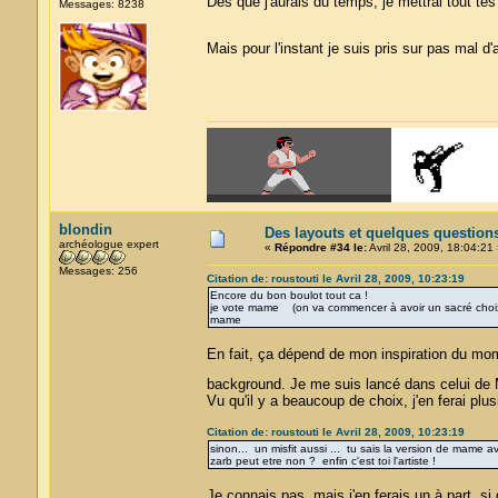
Des que j'aurais du temps, je mettrai tout tes l
Messages: 8238
Mais pour l'instant je suis pris sur pas mal d
blondin
Des layouts et quelques question
archéologue expert
«
Répondre #34 le:
Avril 28, 2009, 18:04:21 
Messages: 256
Citation de: roustouti le Avril 28, 2009, 10:23:19
Encore du bon boulot tout ca !
je vote mame (on va commencer à avoir un sacré choix !
mame
En fait, ça dépend de mon inspiration du mom
background. Je me suis lancé dans celui de 
Vu qu'il y a beaucoup de choix, j'en ferai plu
Citation de: roustouti le Avril 28, 2009, 10:23:19
sinon... un misfit aussi ... tu sais la version de mame
zarb peut etre non ? enfin c'est toi l'artiste !
Je connais pas, mais j'en ferais un à part, si