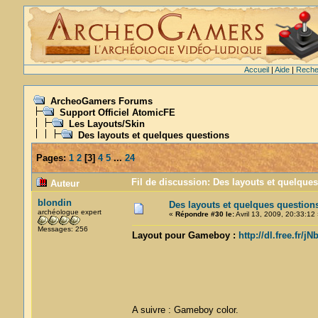
Accueil
|
Aide
|
Reche
ArcheoGamers Forums
Support Officiel AtomicFE
Les Layouts/Skin
Des layouts et quelques questions
Pages:
1
2
[
3
]
4
5
...
24
Fil de discussion: Des layouts et quelque
Auteur
blondin
Des layouts et quelques question
archéologue expert
«
Répondre #30 le:
Avril 13, 2009, 20:33:12 
Messages: 256
Layout pour Gameboy :
http://dl.free.fr/
A suivre : Gameboy color.