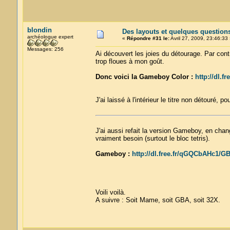
blondin
Des layouts et quelques question
archéologue expert
«
Répondre #31 le:
Avril 27, 2009, 23:46:33 
Messages: 256
Ai découvert les joies du détourage. Par cont
trop floues à mon goût.
Donc voici la Gameboy Color :
http://dl.
J'ai laissé à l'intérieur le titre non détouré, p
J'ai aussi refait la version Gameboy, en chan
vraiment besoin (surtout le bloc tetris).
Gameboy :
http://dl.free.fr/qGQCbAHc1/G
Voili voilà.
A suivre : Soit Mame, soit GBA, soit 32X.