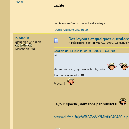
WWW
LaDite
Le Savoir ne Vaux que si il est Partage
Atomic Ultimate Distribution
blondin
Des layouts et quelques question
archéologue expert
«
Répondre #40 le:
Mai 01, 2009, 15:52:06 
Messages: 256
Citation de: LaDite le Mai 01, 2009, 14:31:45
slt,
ils sont super sympa aussi tes layouts
bonne continuation !!!
Merci !
Layout spécial, demandé par roustouti
:
http://dl.free.fr/jdWBA7vWK/Misfit640480.zip