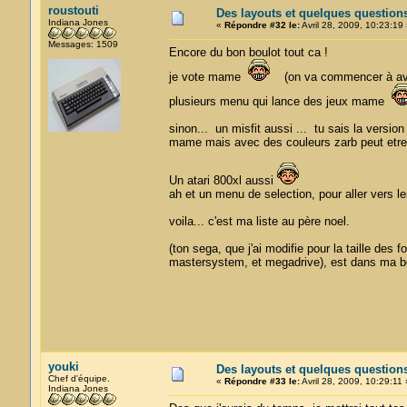
roustouti
Des layouts et quelques question
Indiana Jones
«
Répondre #32 le:
Avril 28, 2009, 10:23:19 
Messages: 1509
Encore du bon boulot tout ca !
je vote mame
(on va commencer à avoir
plusieurs menu qui lance des jeux mame
sinon... un misfit aussi ... tu sais la vers
mame mais avec des couleurs zarb peut etre no
Un atari 800xl aussi
ah et un menu de selection, pour aller vers 
voila... c'est ma liste au père noel.
(ton sega, que j'ai modifie pour la taille des
mastersystem, et megadrive), est dans ma bor
youki
Des layouts et quelques question
Chef d'équipe.
«
Répondre #33 le:
Avril 28, 2009, 10:29:11 
Indiana Jones