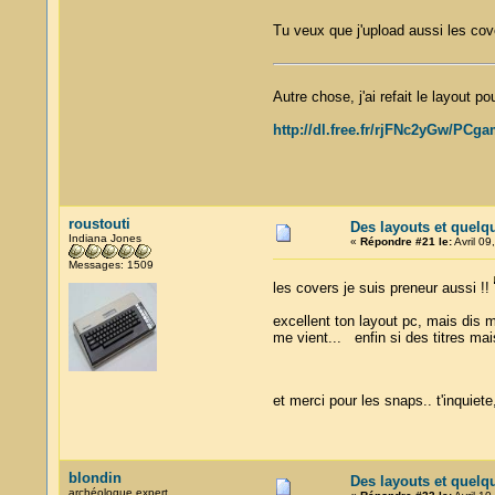
Tu veux que j'upload aussi les cov
Autre chose, j'ai refait le layout p
http://dl.free.fr/rjFNc2yGw/PCg
roustouti
Des layouts et quelq
Indiana Jones
«
Répondre #21 le:
Avril 09
Messages: 1509
les covers je suis preneur aussi !!
excellent ton layout pc, mais dis 
me vient... enfin si des titres mais
et merci pour les snaps.. t'inquie
blondin
Des layouts et quelq
archéologue expert