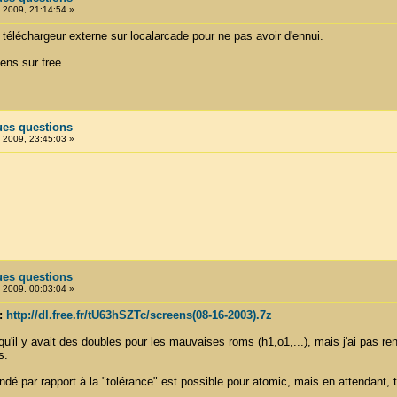
, 2009, 21:14:54 »
n téléchargeur externe sur localarcade pour ne pas avoir d'ennui.
ens sur free.
ues questions
, 2009, 23:45:03 »
ues questions
, 2009, 00:03:04 »
:
http://dl.free.fr/tU63hSZTc/screens(08-16-2003).7z
qu'il y avait des doubles pour les mauvaises roms (h1,o1,...), mais j'ai pas r
s.
ndé par rapport à la "tolérance" est possible pour atomic, mais en attendant,