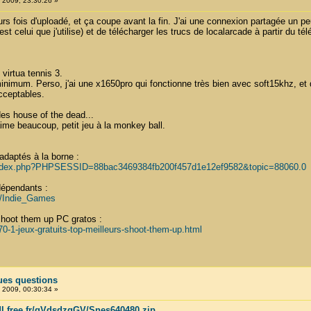
, 2009, 23:30:26 »
urs fois d'uploadé, et ça coupe avant la fin. J'ai une connexion partagée un pe
t celui que j'utilise) et de télécharger les trucs de localarcade à partir du t
 virtua tennis 3.
minimum. Perso, j'ai une x1650pro qui fonctionne très bien avec soft15khz, et q
cceptables.
 des house of the dead...
aime beaucoup, petit jeu à la monkey ball.
adaptés à la borne :
m/index.php?PHPSESSID=88bac3469384fb200f457d1e12ef9582&topic=88060.0
ndépendants :
ki/Indie_Games
 shoot them up PC gratos :
70-1-jeux-gratuits-top-meilleurs-shoot-them-up.html
ues questions
, 2009, 00:30:34 »
/dl.free.fr/qVdsdzgGV/Snes640480.zip