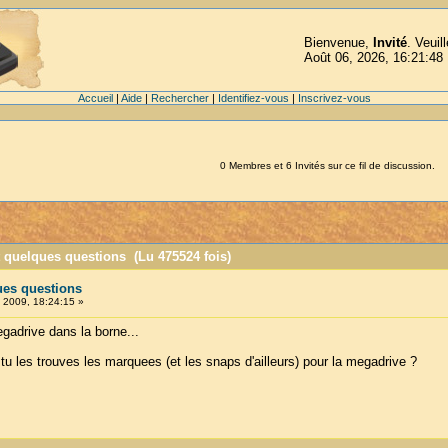
Bienvenue,
Invité
. Veuil
Août 06, 2026, 16:21:48
Accueil
|
Aide
|
Rechercher
|
Identifiez-vous
|
Inscrivez-vous
0 Membres et 6 Invités sur ce fil de discussion.
t quelques questions (Lu 475524 fois)
ues questions
, 2009, 18:24:15 »
egadrive dans la borne...
tu les trouves les marquees (et les snaps d'ailleurs) pour la megadrive ?