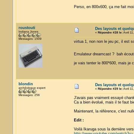
Perso, en 800x600, ça me fait mo
roustouti
Des layouts et quelq
Indiana Jones
«
Répondre #28 le:
Avril 11
Messages: 1509
virtua 1, non non le jeu pc, il est s
Emulateur dreamcast ? bah écoute p
je vais tenter le 800*600, mais je c
blondin
Des layouts et quelq
archéologue expert
«
Répondre #29 le:
Avril 11
Messages: 256
J'avais pas vraiment essayé chan
Ca a bien évolué, mais il te faut b
Maintenant, la référence, c'est null
Edit :
Voilà Ikaruga sous la dernière vers
http://www.youtube.com/watch?