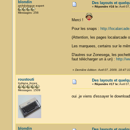
blondin
Des layouts et quelq
archéologue expert
«
Répondre #16 le:
Avril 07
Messages: 256
Merci !
Pour les snaps :
http://localarca
(Attention, les pages localarcade on
Les marquees, certains sur le mêm
D'autres sur Zonesega, les pochett
faut télécharger un à un) :
http://
«
Dernière édition: Avril 07, 2009, 18:47:1
roustouti
Des layouts et quelq
Indiana Jones
«
Répondre #17 le:
Avril 07
Messages: 1509
oui ,je viens d'essayer le download..
blondin
Des layouts et quelq