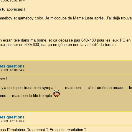
, 2009, 15:51:30 »
e tu apprécies !
gameboy et gameboy color. Je m'occupe de Mame juste après. J'ai déjà trouvé 
un écran télé dans ma borne, et ça dépasse pas 640x480 pour les jeux PC en pl
ux passer en 800x600, car ça ne gène en rien la visibilité du terrain.
ues questions
, 2009, 16:06:54 »
er !!
ien, y'a quelques trucs bien sympa ! ... mais bon... c'est un écran arcade..
me ... mais bon le filé tremple
ues questions
, 2009, 16:16:16 »
 sous l'émulateur Dreamcast ? En quelle résolution ?