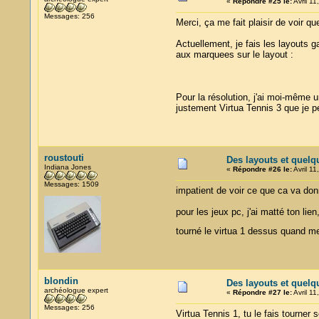
«
Répondre #25 le:
Avril 11
Messages: 256
Merci, ça me fait plaisir de voir qu
Actuellement, je fais les layouts 
aux marquees sur le layout :
Pour la résolution, j'ai moi-même 
justement Virtua Tennis 3 que je pe
roustouti
Des layouts et quelq
Indiana Jones
«
Répondre #26 le:
Avril 11
Messages: 1509
impatient de voir ce que ca va donn
pour les jeux pc, j'ai matté ton l
tourné le virtua 1 dessus quand me
blondin
Des layouts et quelq
archéologue expert
«
Répondre #27 le:
Avril 11
Messages: 256
Virtua Tennis 1, tu le fais tourner