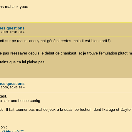
ins mal aux yeux.
ues questions
, 2009, 16:31:33 »
orti sur pc (dans l'anonymat général certes mais il est bien sorti !).
as réessayer depuis le début de chankast, et je trouve l'emulation plutot m
rains que ca lui plaise pas.
ues questions
, 2009, 16:43:38 »
kast.
ien sûr une bonne config.
dc. Il fait tourner pas mal de jeux à la quasi perfection, dont Ikaruga et Dayto
ion :
v=_KGiFgqES2Y