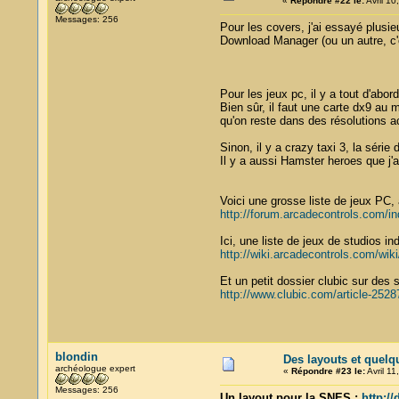
«
Répondre #22 le:
Avril 10
Messages: 256
Pour les covers, j'ai essayé plusie
Download Manager (ou un autre, c'es
Pour les jeux pc, il y a tout d'abord
Bien sûr, il faut une carte dx9 au 
qu'on reste dans des résolutions a
Sinon, il y a crazy taxi 3, la série
Il y a aussi Hamster heroes que j'
Voici une grosse liste de jeux PC, 
http://forum.arcadecontrols.co
Ici, une liste de jeux de studios i
http://wiki.arcadecontrols.com/wi
Et un petit dossier clubic sur des
http://www.clubic.com/article-2528
blondin
Des layouts et quelq
archéologue expert
«
Répondre #23 le:
Avril 11
Messages: 256
Un layout pour la SNES :
http:/