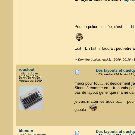
Pour la police utilisée, c'est ici :
ht
Edit : En fait, il faudrait peut-être
«
Dernière édition: Avril 11, 2009, 00:36:4
roustouti
Des layouts et quelq
Indiana Jones
«
Répondre #24 le:
Avril 11
Messages: 1509
merci pour tout.. .et décidément j'
Sinon là comme ca... tu aurais pas l
pas de layout générique mame dans
je vais matter les trucs pc... pour
gueule.
blondin
Des layouts et quelq
archéologue expert