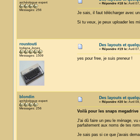
archéologue expert
«
Répondre #18 le:
Avril 07
Messages: 256
Je sais, il faut télécharger avec u
Si tu veux, je peux uploader les mi
roustouti
Des layouts et quelq
Indiana Jones
«
Répondre #19 le:
Avril 07
Messages: 1509
yes pour free, je suis preneur !
blondin
Des layouts et quelq
archéologue expert
«
Répondre #20 le:
Avril 09
Messages: 256
Voilà pour les snaps megadrive 
J'ai dû faire un peu le ménage, vu 
parfaitement aux noms de tes rom
Je sais pas si ce que j'avais dema