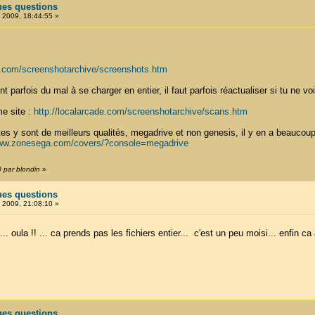
ues questions
, 2009, 18:44:55 »
de.com/screenshotarchive/screenshots.htm
t parfois du mal à se charger en entier, il faut parfois réactualiser si tu ne voi
e site :
http://localarcade.com/screenshotarchive/scans.htm
es y sont de meilleurs qualités, megadrive et non genesis, il y en a beaucoup
www.zonesega.com/covers/?console=megadrive
0 par blondin
»
ues questions
, 2009, 21:08:10 »
. oula !! ... ca prends pas les fichiers entier... c'est un peu moisi... enfin ca 
ues questions