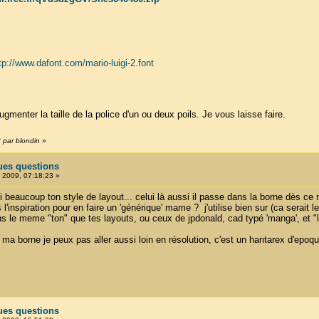
tp://www.dafont.com/mario-luigi-2.font
 augmenter la taille de la police d'un ou deux poils. Je vous laisse faire.
3 par blondin
»
ues questions
, 2009, 07:18:23 »
ai beaucoup ton style de layout... celui là aussi il passe dans la borne dès ce
'inspiration pour en faire un 'générique' mame ? j'utilise bien sur (ca serait l
 le meme "ton" que tes layouts, ou ceux de jpdonald, cad typé 'manga', et "l
 ma borne je peux pas aller aussi loin en résolution, c'est un hantarex d'epoque
ues questions