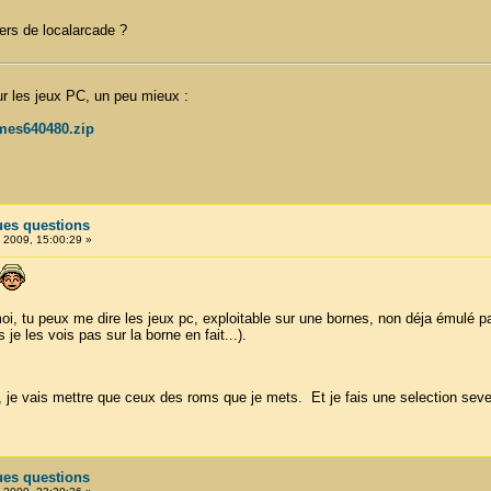
ers de localarcade ?
our les jeux PC, un peu mieux :
ames640480.zip
ues questions
, 2009, 15:00:29 »
moi, tu peux me dire les jeux pc, exploitable sur une bornes, non déja émulé
 je les vois pas sur la borne en fait...).
te, je vais mettre que ceux des roms que je mets. Et je fais une selection s
ues questions