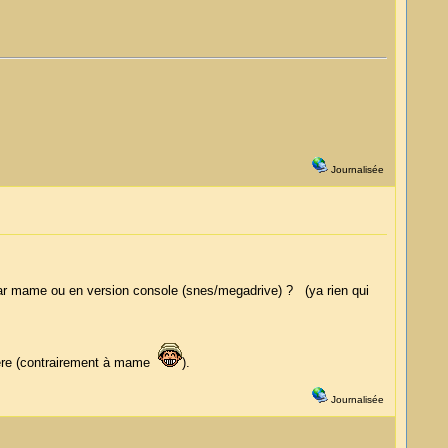
Journalisée
 par mame ou en version console (snes/megadrive) ? (ya rien qui
evere (contrairement à mame
).
Journalisée