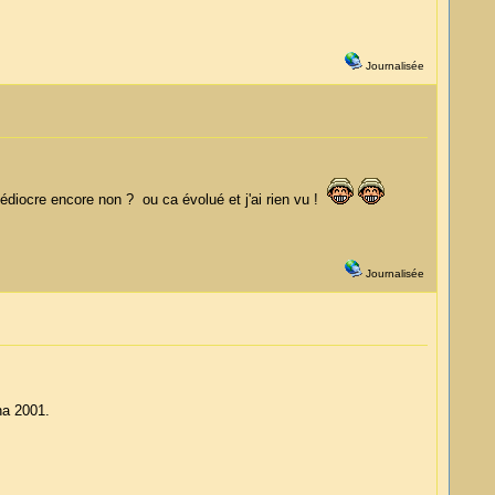
Journalisée
édiocre encore non ? ou ca évolué et j'ai rien vu !
Journalisée
na 2001.