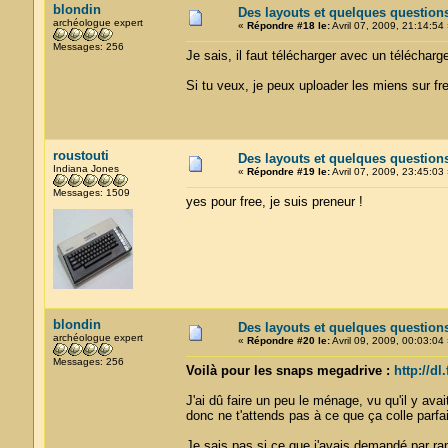
blondin
Des layouts et quelques question
archéologue expert
«
Répondre #18 le:
Avril 07, 2009, 21:14:54 
Messages: 256
Je sais, il faut télécharger avec un télécharg
Si tu veux, je peux uploader les miens sur fr
roustouti
Des layouts et quelques question
Indiana Jones
«
Répondre #19 le:
Avril 07, 2009, 23:45:03 
Messages: 1509
yes pour free, je suis preneur !
blondin
Des layouts et quelques question
archéologue expert
«
Répondre #20 le:
Avril 09, 2009, 00:03:04 
Messages: 256
Voilà pour les snaps megadrive :
http://dl
J'ai dû faire un peu le ménage, vu qu'il y av
donc ne t'attends pas à ce que ça colle parf
Je sais pas si ce que j'avais demandé par rap