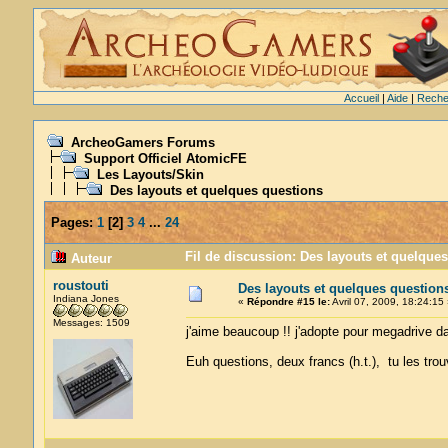
Accueil
|
Aide
|
Reche
ArcheoGamers Forums
Support Officiel AtomicFE
Les Layouts/Skin
Des layouts et quelques questions
Pages:
1
[
2
]
3
4
...
24
Fil de discussion: Des layouts et quelque
Auteur
roustouti
Des layouts et quelques question
Indiana Jones
«
Répondre #15 le:
Avril 07, 2009, 18:24:15 
Messages: 1509
j'aime beaucoup !! j'adopte pour megadrive da
Euh questions, deux francs (h.t.), tu les tro