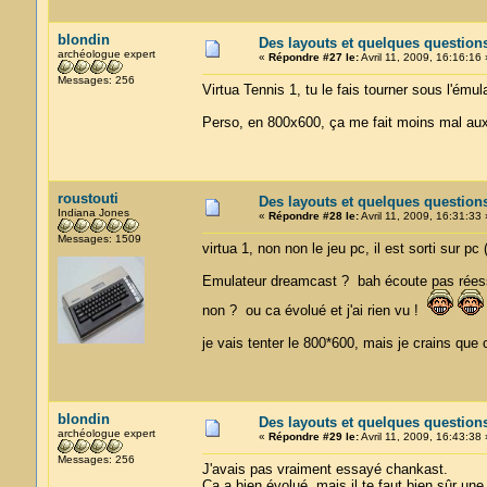
blondin
Des layouts et quelques question
archéologue expert
«
Répondre #27 le:
Avril 11, 2009, 16:16:16 
Messages: 256
Virtua Tennis 1, tu le fais tourner sous l'ému
Perso, en 800x600, ça me fait moins mal au
roustouti
Des layouts et quelques question
Indiana Jones
«
Répondre #28 le:
Avril 11, 2009, 16:31:33 
Messages: 1509
virtua 1, non non le jeu pc, il est sorti sur pc
Emulateur dreamcast ? bah écoute pas réessa
non ? ou ca évolué et j'ai rien vu !
je vais tenter le 800*600, mais je crains que c
blondin
Des layouts et quelques question
archéologue expert
«
Répondre #29 le:
Avril 11, 2009, 16:43:38 
Messages: 256
J'avais pas vraiment essayé chankast.
Ca a bien évolué, mais il te faut bien sûr une