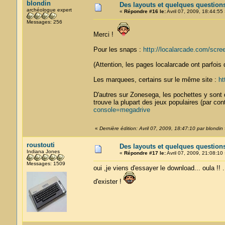
blondin
Des layouts et quelques question
archéologue expert
«
Répondre #16 le:
Avril 07, 2009, 18:44:55 
Messages: 256
Merci !
Pour les snaps :
http://localarcade.com/scr
(Attention, les pages localarcade ont parfois d
Les marquees, certains sur le même site :
ht
D'autres sur Zonesega, les pochettes y sont 
trouve la plupart des jeux populaires (par con
console=megadrive
«
Dernière édition: Avril 07, 2009, 18:47:10 par blondin
roustouti
Des layouts et quelques question
Indiana Jones
«
Répondre #17 le:
Avril 07, 2009, 21:08:10 
Messages: 1509
oui ,je viens d'essayer le download... oula !! .
d'exister !