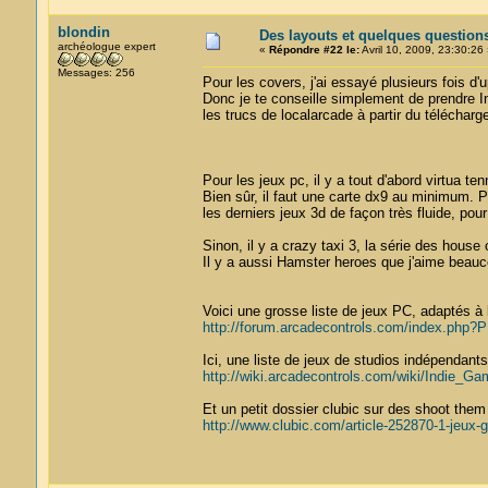
blondin
Des layouts et quelques question
archéologue expert
«
Répondre #22 le:
Avril 10, 2009, 23:30:26 
Messages: 256
Pour les covers, j'ai essayé plusieurs fois d'
Donc je te conseille simplement de prendre Int
les trucs de localarcade à partir du téléchar
Pour les jeux pc, il y a tout d'abord virtua ten
Bien sûr, il faut une carte dx9 au minimum. Pe
les derniers jeux 3d de façon très fluide, po
Sinon, il y a crazy taxi 3, la série des house 
Il y a aussi Hamster heroes que j'aime beauco
Voici une grosse liste de jeux PC, adaptés à 
http://forum.arcadecontrols.com/index.ph
Ici, une liste de jeux de studios indépendants
http://wiki.arcadecontrols.com/wiki/Indie_G
Et un petit dossier clubic sur des shoot them
http://www.clubic.com/article-252870-1-jeux-g