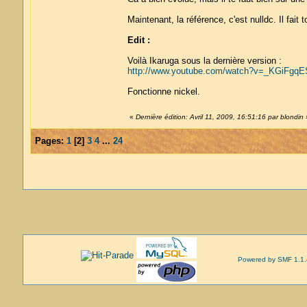
Maintenant, la référence, c'est nulldc. Il fai
Edit :
Voilà Ikaruga sous la dernière version :
http://www.youtube.com/watch?v=_KGiFgq
Fonctionne nickel.
«
Dernière édition: Avril 11, 2009, 16:51:16 par blondin
Pages:
1
[
2
]
3
4
...
24
Powered by SMF 1.1.