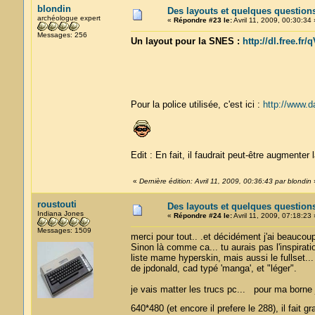
blondin
Des layouts et quelques question
archéologue expert
«
Répondre #23 le:
Avril 11, 2009, 00:30:34 
Messages: 256
Un layout pour la SNES :
http://dl.free.f
Pour la police utilisée, c'est ici :
http://www.da
Edit : En fait, il faudrait peut-être augmenter 
«
Dernière édition: Avril 11, 2009, 00:36:43 par blondin
roustouti
Des layouts et quelques question
Indiana Jones
«
Répondre #24 le:
Avril 11, 2009, 07:18:23 
Messages: 1509
merci pour tout.. .et décidément j'ai beaucoup
Sinon là comme ca... tu aurais pas l'inspiratio
liste mame hyperskin, mais aussi le fullset.
de jpdonald, cad typé 'manga', et "léger".
je vais matter les trucs pc... pour ma borne 
640*480 (et encore il prefere le 288), il fait 