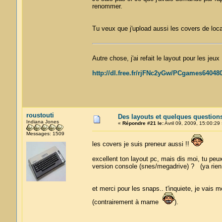
renommer.
Tu veux que j'upload aussi les covers de loc
Autre chose, j'ai refait le layout pour les jeu
http://dl.free.fr/rjFNc2yGw/PCgames640480
roustouti
Des layouts et quelques question
Indiana Jones
«
Répondre #21 le:
Avril 09, 2009, 15:00:29 
Messages: 1509
les covers je suis preneur aussi !!
excellent ton layout pc, mais dis moi, tu pe
version console (snes/megadrive) ? (ya rien qu
et merci pour les snaps.. t'inquiete, je vais
(contrairement à mame
).