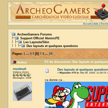
Accueil
|
Aide
|
Reche
ArcheoGamers Forums
Support Officiel AtomicFE
Les Layouts/Skin
Des layouts et quelques questions
Pages:
1
...
4
5
[
6
]
7
8
...
24
Fil de discussion: Des layouts et quelque
Auteur
roustouti
Des layouts et quelques question
Indiana Jones
«
Répondre #75 le:
Mai 08, 2009, 11:09:15 
Messages: 1509
ca donne ca...