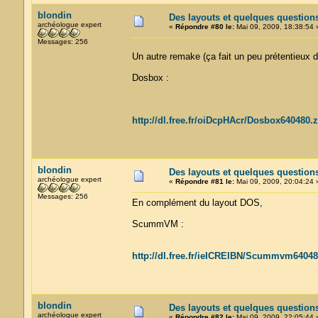
blondin
Des layouts et quelques question
archéologue expert
«
Répondre #80 le:
Mai 09, 2009, 18:38:54 
Messages: 256
Un autre remake (ça fait un peu prétentieux
Dosbox :
http://dl.free.fr/oiDcpHAcr/Dosbox640480.z
blondin
Des layouts et quelques question
archéologue expert
«
Répondre #81 le:
Mai 09, 2009, 20:04:24 
Messages: 256
En complément du layout DOS,
ScummVM :
http://dl.free.fr/ieICRElBN/Scummvm64048
blondin
Des layouts et quelques question
archéologue expert
«
Répondre #82 le:
Mai 09, 2009, 22:05:44 