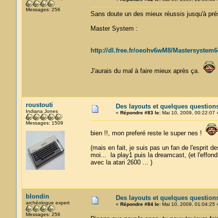
Messages: 256
Sans doute un des mieux réussis jusqu'à pré
Master System :
http://dl.free.fr/oeohv6wM8/Mastersystem6
J'aurais du mal à faire mieux après ça.
roustouti
Des layouts et quelques question
Indiana Jones
«
Répondre #83 le:
Mai 10, 2009, 00:22:07 
Messages: 1509
bien !!, mon preferé reste le super nes !
(mais en fait, je suis pas un fan de l'esprit d
moi... la play1 puis la dreamcast, (et l'effon
avec la atari 2600 ... )
blondin
Des layouts et quelques question
archéologue expert
«
Répondre #84 le:
Mai 10, 2009, 01:04:25 
Messages: 256