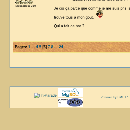
Messages: 256
Je dis ça parce que comme je me suis pris la tê
trouve tous à mon goût.
Qui a fait ce bat ?
Pages:
1
...
4
5
[
6
]
7
8
...
24
Powered by SMF 1.1.