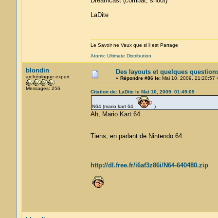
Dreamcast (combat, shoot)
LaDite
Le Savoir ne Vaux que si il est Partage
Atomic Ultimate Distribution
blondin
Des layouts et quelques question
archéologue expert
«
Répondre #86 le:
Mai 10, 2009, 21:20:57 
Messages: 256
Citation de: LaDite le Mai 10, 2009, 01:49:05
N64 (mario kart 64
)
Ah, Mario Kart 64...
Tiens, en parlant de Nintendo 64.
http://dl.free.fr/i6af3z86i/N64-640480.zip