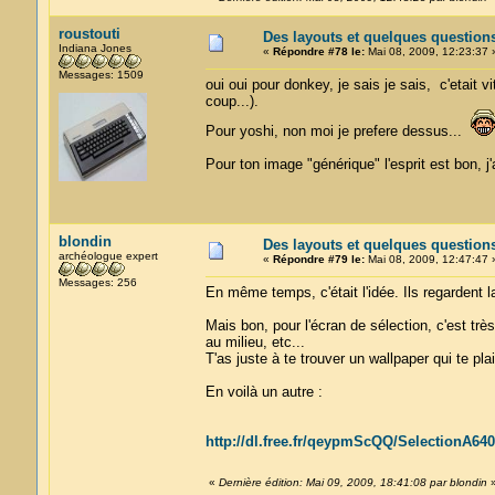
roustouti
Des layouts et quelques question
Indiana Jones
«
Répondre #78 le:
Mai 08, 2009, 12:23:37 
Messages: 1509
oui oui pour donkey, je sais je sais, c'etait vi
coup...).
Pour yoshi, non moi je prefere dessus...
Pour ton image "générique" l'esprit est bon, 
blondin
Des layouts et quelques question
archéologue expert
«
Répondre #79 le:
Mai 08, 2009, 12:47:47 
Messages: 256
En même temps, c'était l'idée. Ils regardent l
Mais bon, pour l'écran de sélection, c'est t
au milieu, etc...
T'as juste à te trouver un wallpaper qui te pla
En voilà un autre :
http://dl.free.fr/qeypmScQQ/SelectionA640
«
Dernière édition: Mai 09, 2009, 18:41:08 par blondin