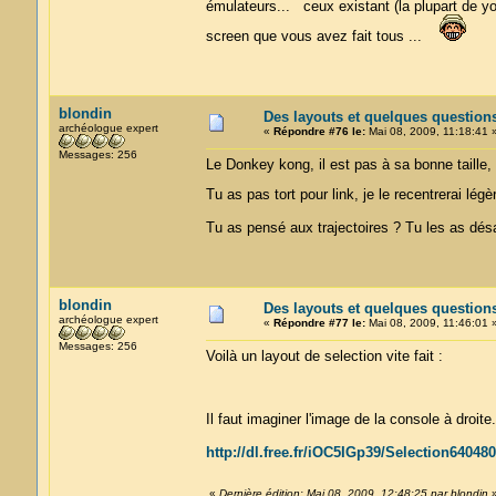
émulateurs... ceux existant (la plupart de yo
screen que vous avez fait tous ...
blondin
Des layouts et quelques question
archéologue expert
«
Répondre #76 le:
Mai 08, 2009, 11:18:41 
Messages: 256
Le Donkey kong, il est pas à sa bonne taille, ç
Tu as pas tort pour link, je le recentrerai l
Tu as pensé aux trajectoires ? Tu les as désac
blondin
Des layouts et quelques question
archéologue expert
«
Répondre #77 le:
Mai 08, 2009, 11:46:01 
Messages: 256
Voilà un layout de selection vite fait :
Il faut imaginer l'image de la console à droit
http://dl.free.fr/iOC5IGp39/Selection640480
«
Dernière édition: Mai 08, 2009, 12:48:25 par blondin