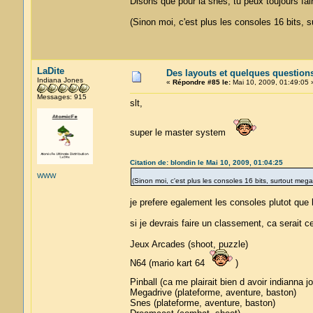
Disons que pour la snes, tu peux toujours fair
(Sinon moi, c'est plus les consoles 16 bits, 
LaDite
Des layouts et quelques question
Indiana Jones
«
Répondre #85 le:
Mai 10, 2009, 01:49:05 
Messages: 915
slt,
super le master system
Citation de: blondin le Mai 10, 2009, 01:04:25
WWW
(Sinon moi, c'est plus les consoles 16 bits, surtout mega
je prefere egalement les consoles plutot que 
si je devrais faire un classement, ca serait ce
Jeux Arcades (shoot, puzzle)
N64 (mario kart 64
)
Pinball (ca me plairait bien d avoir indianna 
Megadrive (plateforme, aventure, baston)
Snes (plateforme, aventure, baston)