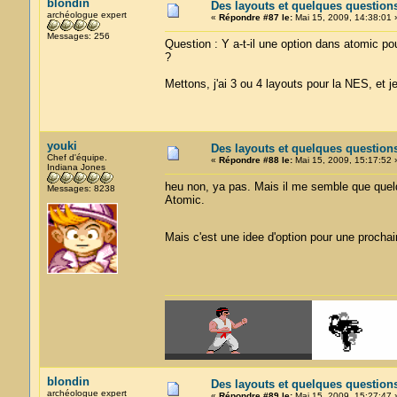
blondin
Des layouts et quelques question
archéologue expert
«
Répondre #87 le:
Mai 15, 2009, 14:38:01 
Messages: 256
Question : Y a-t-il une option dans atomic po
?
Mettons, j'ai 3 ou 4 layouts pour la NES, et je
youki
Des layouts et quelques question
Chef d'équipe.
«
Répondre #88 le:
Mai 15, 2009, 15:17:52 
Indiana Jones
heu non, ya pas. Mais il me semble que quelqu
Messages: 8238
Atomic.
Mais c'est une idee d'option pour une procha
blondin
Des layouts et quelques question
archéologue expert
«
Répondre #89 le:
Mai 15, 2009, 15:27:47 