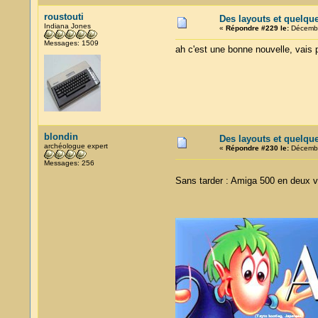
roustouti
Des layouts et quelqu
Indiana Jones
«
Répondre #229 le:
Décembr
Messages: 1509
ah c'est une bonne nouvelle, vais p
blondin
Des layouts et quelqu
archéologue expert
«
Répondre #230 le:
Décembr
Messages: 256
Sans tarder : Amiga 500 en deux ve