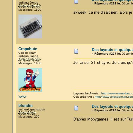
Indiana Jones
«
Répondre #226 le:
Décembr
Messages: 1509
skweek, ca me disait rien, alors je 
Crapahute
Des layouts et quelqu
Coleco Team
«
Répondre #227 le:
Décembr
Indiana Jones
Je l'ai sur ST et Lynx. Je crois qu
Messages: 1658
Layouts for Atomic :
http://www.mamedata.
WWW
ColecoBoxArt :
http://www.colecoboxart.co
blondin
Des layouts et quelqu
archéologue expert
«
Répondre #228 le:
Décembr
Messages: 256
D'après Mobygames, il est sur Tur