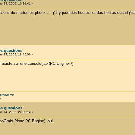
e 14, 2009, 16:29:41 »
viens de matter les photo ... j'ai y joué des heures et des heures quand j'etais
es questions
e 14, 2009, 18:45:06 »
'il existe sur une console jap (PC Engine ?)
com/atomic
m
es questions
e 14, 2009, 22:30:14 »
boGrafx (donc PC Engine), oui.