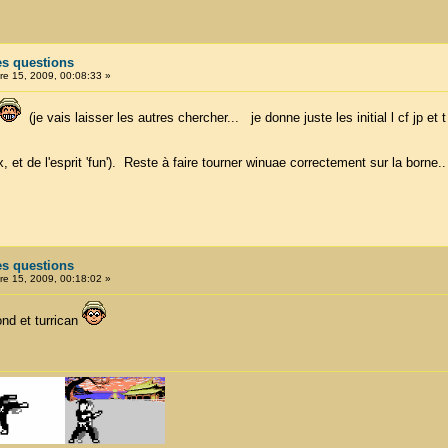
es questions
e 15, 2009, 00:08:33 »
(je vais laisser les autres chercher... je donne juste les initial l cf jp et t
, et de l'esprit 'fun'). Reste à faire tourner winuae correctement sur la borne..
es questions
e 15, 2009, 00:18:02 »
nd et turrican