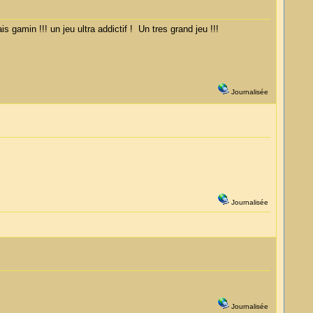
 gamin !!! un jeu ultra addictif ! Un tres grand jeu !!!
Journalisée
Journalisée
Journalisée