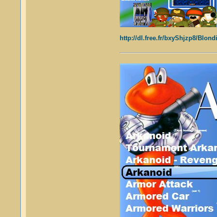
http://dl.free.fr/bxyShjzp8/Blo