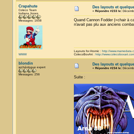
Crapahute
Des layouts et quelqu
Coleco Team
«
Répondre #233 le:
Décembr
Indiana Jones
Quand Cannon Fodder (=chair à canon
Messages: 1658
n'avait pas plu aux anciens combat
Layouts for Atomic :
http://www.mamedata.
WWW
ColecoBoxArt :
http://www.colecoboxart.co
blondin
Des layouts et quelqu
archéologue expert
«
Répondre #234 le:
Décembr
Messages: 256
Suite :