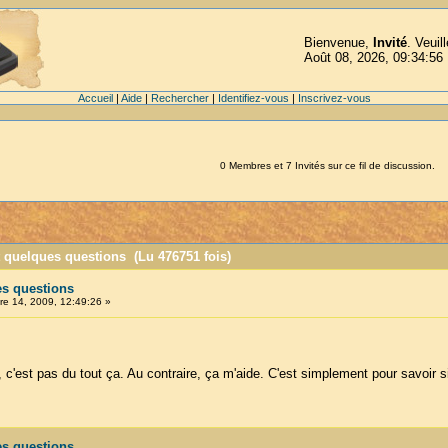
Bienvenue,
Invité
. Veuil
Août 08, 2026, 09:34:56
Accueil
|
Aide
|
Rechercher
|
Identifiez-vous
|
Inscrivez-vous
0 Membres et 7 Invités sur ce fil de discussion.
t quelques questions (Lu 476751 fois)
es questions
e 14, 2009, 12:49:26 »
 c'est pas du tout ça. Au contraire, ça m'aide. C'est simplement pour savoir si
es questions