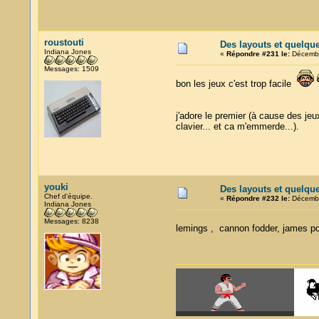
roustouti
Des layouts et quelqu
Indiana Jones
«
Répondre #231 le:
Décembr
Messages: 1509
bon les jeux c'est trop facile
j'adore le premier (à cause des jeux
clavier... et ca m'emmerde...).
youki
Des layouts et quelqu
Chef d'équipe.
«
Répondre #232 le:
Décembr
Indiana Jones
Messages: 8238
lemings , cannon fodder, james po