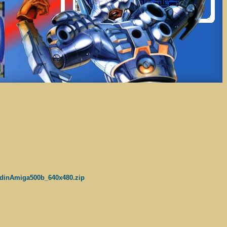
ondinAmiga500b_640x480.zip