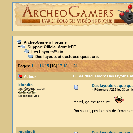
ArcheoGamers Forums
Support Officiel AtomicFE
Les Layouts/Skin
Des layouts et quelques questions
Pages:
1
...
14
15
[
16
]
17
18
...
24
Fil de discussion: Des layouts e
Auteur
blondin
Des layouts et quelqu
archéologue expert
«
Répondre #225 le:
Décembr
Messages: 256
Merci, ça me rassure.
Roustouti, pas besoin de t'excuser,
roustouti
Des layouts et quelqu