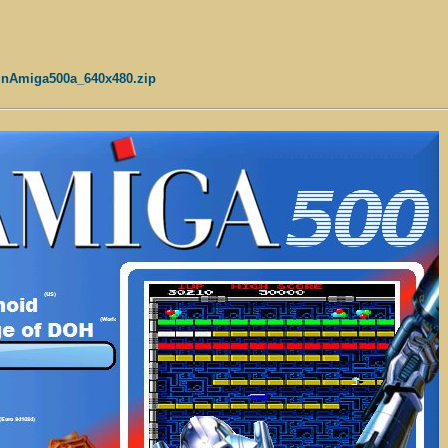
ndinAmiga500a_640x480.zip