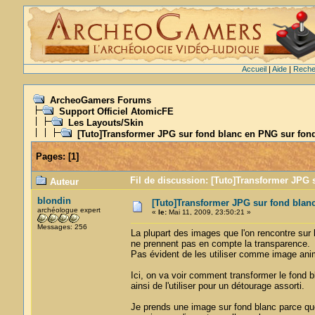
Accueil
|
Aide
|
Reche
ArcheoGamers Forums
Support Officiel AtomicFE
Les Layouts/Skin
[Tuto]Transformer JPG sur fond blanc en PNG sur fond
Pages:
[
1
]
Fil de discussion: [Tuto]Transformer JPG 
Auteur
blondin
[Tuto]Transformer JPG sur fond blan
archéologue expert
«
le:
Mai 11, 2009, 23:50:21 »
Messages: 256
La plupart des images que l'on rencontre sur
ne prennent pas en compte la transparence.
Pas évident de les utiliser comme image ani
Ici, on va voir comment transformer le fond 
ainsi de l'utiliser pour un détourage assorti.
Je prends une image sur fond blanc parce qu