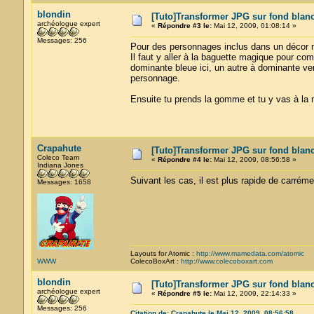
blondin
[Tuto]Transformer JPG sur fond blan
archéologue expert
«
Répondre #3 le:
Mai 12, 2009, 01:08:14 »
Messages: 256
Pour des personnages inclus dans un décor mu
Il faut y aller à la baguette magique pour c
dominante bleue ici, un autre à dominante verte
personnage.
Ensuite tu prends la gomme et tu y vas à la
Crapahute
[Tuto]Transformer JPG sur fond blan
Coleco Team
«
Répondre #4 le:
Mai 12, 2009, 08:56:58 »
Indiana Jones
Suivant les cas, il est plus rapide de carréme
Messages: 1658
Layouts for Atomic :
http://www.mamedata.com/atomic
WWW
ColecoBoxArt :
http://www.colecoboxart.com
blondin
[Tuto]Transformer JPG sur fond blan
archéologue expert
«
Répondre #5 le:
Mai 12, 2009, 22:14:33 »
Messages: 256
Citation de: Crapahute le Mai 12, 2009, 08:56:58