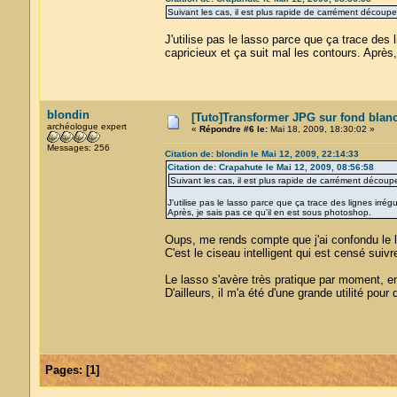
Suivant les cas, il est plus rapide de carrément découper
J'utilise pas le lasso parce que ça trace des l
capricieux et ça suit mal les contours. Après,
blondin
[Tuto]Transformer JPG sur fond blan
archéologue expert
«
Répondre #6 le:
Mai 18, 2009, 18:30:02 »
Messages: 256
Citation de: blondin le Mai 12, 2009, 22:14:33
Citation de: Crapahute le Mai 12, 2009, 08:56:58
Suivant les cas, il est plus rapide de carrément découpe
J'utilise pas le lasso parce que ça trace des lignes irrégu
Après, je sais pas ce qu'il en est sous photoshop.
Oups, me rends compte que j'ai confondu le la
C'est le ciseau intelligent qui est censé suiv
Le lasso s'avère très pratique par moment, en
D'ailleurs, il m'a été d'une grande utilité pour
Pages:
[
1
]