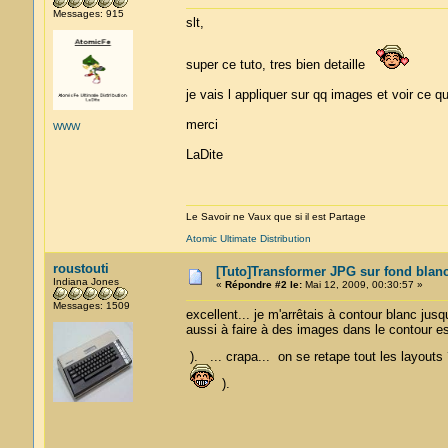
Messages: 915
slt,
super ce tuto, tres bien detaille
je vais l appliquer sur qq images et voir ce 
merci
WWW
LaDite
Le Savoir ne Vaux que si il est Partage
Atomic Ultimate Distribution
roustouti
[Tuto]Transformer JPG sur fond blan
Indiana Jones
«
Répondre #2 le:
Mai 12, 2009, 00:30:57 »
Messages: 1509
excellent... je m'arrêtais à contour blanc jusq
aussi à faire à des images dans le contour e
). ... crapa... on se retape tout les layout
).