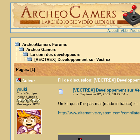
Accueil
|
Aide
|
Reche
ArcheoGamers Forums
Archeo-Gamers
Le coin des developpeurs
[VECTREX] Developpement sur Vectrex
Pages:
[
1
]
Fil de discussion: [VECTREX] Developpeme
Auteur
youki
[VECTREX] Developpement sur Vec
Chef d'équipe.
«
le:
Septembre 02, 2009, 18:29:54 »
Indiana Jones
Un kit qui a l'air pas mal (made in france) ici :
Messages: 8238
http://www.alternative-system.com/compilate