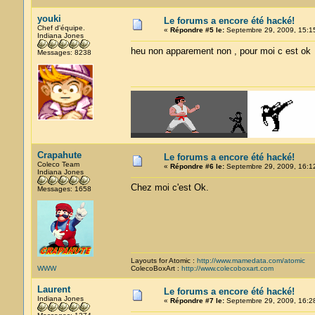
youki
Le forums a encore été hacké!
Chef d'équipe.
«
Répondre #5 le:
Septembre 29, 2009, 15:1
Indiana Jones
heu non apparement non , pour moi c est ok
Messages: 8238
Crapahute
Le forums a encore été hacké!
Coleco Team
«
Répondre #6 le:
Septembre 29, 2009, 16:1
Indiana Jones
Chez moi c'est Ok.
Messages: 1658
Layouts for Atomic :
http://www.mamedata.com/atomic
WWW
ColecoBoxArt :
http://www.colecoboxart.com
Laurent
Le forums a encore été hacké!
Indiana Jones
«
Répondre #7 le:
Septembre 29, 2009, 16:2