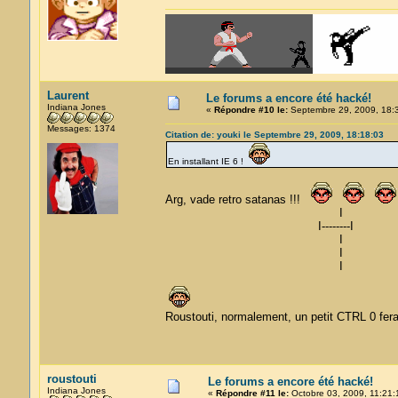
Laurent
Le forums a encore été hacké!
Indiana Jones
«
Répondre #10 le:
Septembre 29, 2009, 18:
Messages: 1374
Citation de: youki le Septembre 29, 2009, 18:18:03
En installant IE 6 !
Arg, vade retro satanas !!!
I
I--------I
I
I
I
Roustouti, normalement, un petit CTRL 0 fera l
roustouti
Le forums a encore été hacké!
Indiana Jones
«
Répondre #11 le:
Octobre 03, 2009, 11:21: