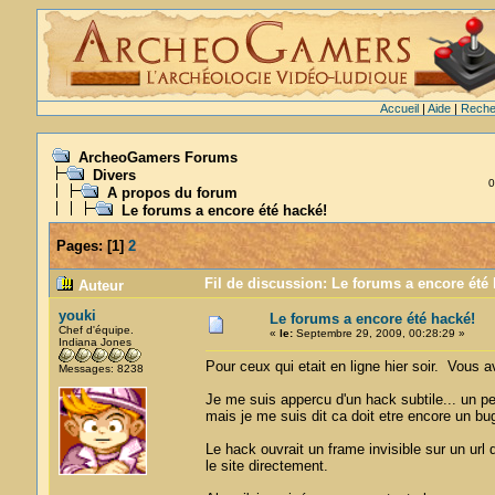
Accueil
|
Aide
|
Reche
ArcheoGamers Forums
Divers
0
A propos du forum
Le forums a encore été hacké!
Pages:
[
1
]
2
Fil de discussion: Le forums a encore été 
Auteur
youki
Le forums a encore été hacké!
Chef d'équipe.
«
le:
Septembre 29, 2009, 00:28:29 »
Indiana Jones
Pour ceux qui etait en ligne hier soir. Vous
Messages: 8238
Je me suis appercu d'un hack subtile... un pe
mais je me suis dit ca doit etre encore un bug
Le hack ouvrait un frame invisible sur un url 
le site directement.