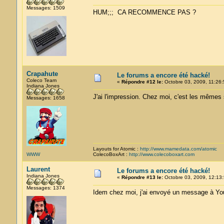
Messages: 1509
HUM;;; CA RECOMMENCE PAS ?
Crapahute
Le forums a encore été hacké!
Coleco Team
«
Répondre #12 le:
Octobre 03, 2009, 11:26:
Indiana Jones
J'ai l'impression. Chez moi, c'est les mêmes 
Messages: 1658
Layouts for Atomic :
http://www.mamedata.com/atomic
WWW
ColecoBoxArt :
http://www.colecoboxart.com
Laurent
Le forums a encore été hacké!
Indiana Jones
«
Répondre #13 le:
Octobre 03, 2009, 12:13:
Messages: 1374
Idem chez moi, j'ai envoyé un message à You