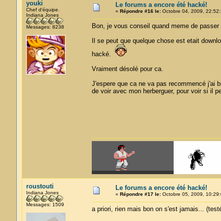
youki
Le forums a encore été hacké!
Chef d'équipe.
«
Répondre #16 le:
Octobre 04, 2009, 22:52:
Indiana Jones
Bon, je vous conseil quand meme de passer u
Messages: 8238
Il se peut que quelque chose est etait downlo
hacké.
Vraiment désolé pour ca.
J'espere que ca ne va pas recommencé j'ai bi
de voir avec mon herberguer, pour voir si il pe
roustouti
Le forums a encore été hacké!
Indiana Jones
«
Répondre #17 le:
Octobre 05, 2009, 10:29:
Messages: 1509
a priori, rien mais bon on s'est jamais... (te