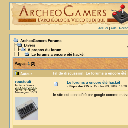
Accueil
|
Aide
|
Reche
ArcheoGamers Forums
Divers
A propos du forum
Le forums a encore été hacké!
Pages:
1
[
2
]
Fil de discussion: Le forums a encore été 
Auteur
roustouti
Le forums a encore été hacké!
Indiana Jones
«
Répondre #15 le:
Octobre 03, 2009, 16:20:
Messages: 1509
le site est considéré par google comme malveil