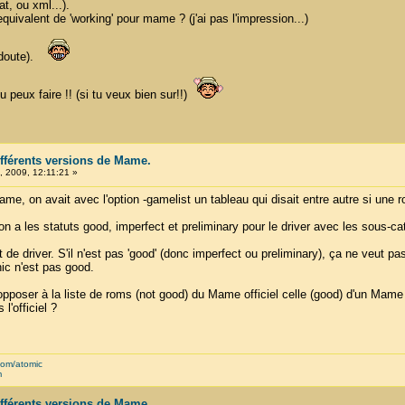
t, ou xml...).
'equivalent de 'working' pour mame ? (j'ai pas l'impression...)
un doute).
 peux faire !! (si tu veux bien sur!!)
ifférents versions de Mame.
 2009, 12:11:21 »
, on avait avec l'option -gamelist un tableau qui disait entre autre si une r
 a les statuts good, imperfect et preliminary pour le driver avec les sous-cat
e driver. S'il n'est pas 'good' (donc imperfect ou preliminary), ça ne veut pas 
ic n'est pas good.
 opposer à la liste de roms (not good) du Mame officiel celle (good) d'un Mame
l'officiel ?
com/atomic
m
ifférents versions de Mame.