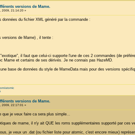
ifférents versions de Mame.
 2009, 21:14:20 »
 données du fichier XML généré par la commande :
 versions de Mame) , il tente :
xotique", il faut que celui-ci supporte l'une de ces 2 commandes (de préfére
vec Mame et certains de ses dérivés. Je ne connais pas HazeMD.
s une base de données du style de MameData mais pour des versions spécif
com/atomic
m
ifférents versions de Mame.
 2009, 22:17:01 »
 que je veux faire ca sera plus simple...
tiques de mame, il n'y ait QUE les roms supplémentaires supporté par ces ver
tous, je veux un .dat (ou fichier liste pour atomic, c'est encore mieux) rep