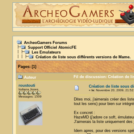
ArcheoGamers Forums
Support Officiel AtomicFE
Les Emulateurs
Création de liste sous différents versions de Mame.
Pages:
[
1
]
Fil de discussion: Création de l
Auteur
roustouti
Création de liste sous d
Indiana Jones
«
le:
Novembre 20, 2009, 21:52
Messages: 1509
Dites moi, j'aimerais créer des list
tout les sens) pour bien sur intégr
Ex concret :
HazeMD (j'adore ce soft, émulateur
J'aimerais la liste uniquement des 
Idem apres, pour des versions spéc