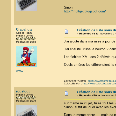
Sinon :
http://multijet.blogspot.com/
Crapahute
Création de liste sous d
Coleco Team
«
Répondre #9 le:
Novembre 27,
Indiana Jones
J'ai ajouté dans ma mise à jour d
Messages: 1658
J'ai ensuite utilisé le bouton '-' 
Les fichiers XML des 2 dérivés que
Quels critères les différencient-ils d
WWW
Layouts for Atomic :
http://www.mamedata.
ColecoBoxArt :
http://www.colecoboxart.co
roustouti
Création de liste sous d
Indiana Jones
«
Répondre #10 le:
Novembre 28
Messages: 1509
sur mame multi jet, tu as tout les 
Sinon, suffit de jouer avec les exc
Dans le meme genre... mais ca peut 