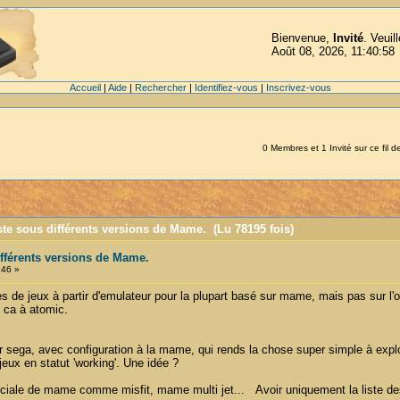
Bienvenue,
Invité
. Veuil
Août 08, 2026, 11:40:58
Accueil
|
Aide
|
Rechercher
|
Identifiez-vous
|
Inscrivez-vous
0 Membres et 1 Invité sur ce fil d
iste sous différents versions de Mame. (Lu 78195 fois)
ifférents versions de Mame.
:46 »
es de jeux à partir d'emulateur pour la plupart basé sur mame, mais pas sur l'of
é ca à atomic.
 sega, avec configuration à la mame, qui rends la chose super simple à exploi
jeux en statut 'working'. Une idée ?
iale de mame comme misfit, mame multi jet... Avoir uniquement la liste des 