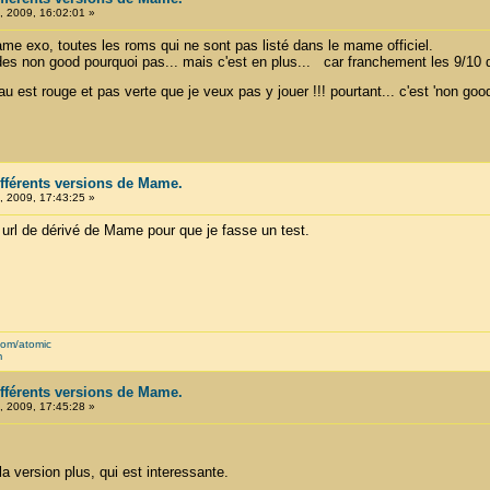
 2009, 16:02:01 »
mame exo, toutes les roms qui ne sont pas listé dans le mame officiel.
 des non good pourquoi pas... mais c'est en plus... car franchement les 9/10 
 est rouge et pas verte que je veux pas y jouer !!! pourtant... c'est 'non g
ifférents versions de Mame.
 2009, 17:43:25 »
rl de dérivé de Mame pour que je fasse un test.
com/atomic
m
ifférents versions de Mame.
 2009, 17:45:28 »
 version plus, qui est interessante.