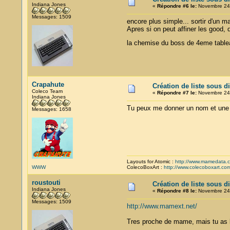
Indiana Jones
«
Répondre #6 le:
Novembre 24,
Messages: 1509
encore plus simple... sortir d'un 
Apres si on peut affiner les good,
la chemise du boss de 4eme tableau
Crapahute
Création de liste sous d
Coleco Team
«
Répondre #7 le:
Novembre 24,
Indiana Jones
Tu peux me donner un nom et une u
Messages: 1658
Layouts for Atomic :
http://www.mamedata.
WWW
ColecoBoxArt :
http://www.colecoboxart.co
roustouti
Création de liste sous d
Indiana Jones
«
Répondre #8 le:
Novembre 24,
Messages: 1509
http://www.mamext.net/
Tres proche de mame, mais tu as la