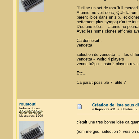
J'utilise un set de rom 'full merg
Atomic, ne voit donc, QUE la rom p
parent+bios dans un zip, et clones
nettement plus sympa) d'autre inut
D'ou une idée... atomic ne pourrait
Avec les noms clones affichés avec
Ca donnerait :
vendetta
selection de vendetta ... les diffé
vendetta - wolrd 4 players
vendetta2pu - asia 2 players revis
Etc...
Ca parait possible ? utile ?
roustouti
Création de liste sous d
Indiana Jones
«
Répondre #11 le:
Octobre 09,
Messages: 1509
c'etait une tres bonne idée ca q
(rom merged, selection > version dé