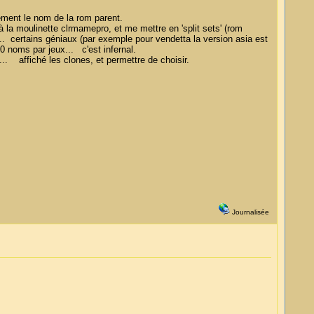
lement le nom de la rom parent.
 la moulinette clrmamepro, et me mettre en 'split sets' (rom
. certains géniaux (par exemple pour vendetta la version asia est
0 noms par jeux... c'est infernal.
... affiché les clones, et permettre de choisir.
Journalisée