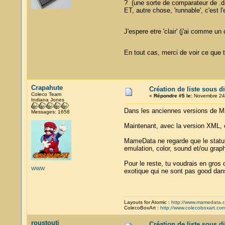
? (une sorte de comparateur de .da
ET, autre chose, 'runnable', c'est l
J'espere etre 'clair' (j'ai comme 
En tout cas, merci de voir ce que tu
Crapahute
Création de liste sous d
Coleco Team
«
Répondre #5 le:
Novembre 24,
Indiana Jones
Dans les anciennes versions de Mame
Messages: 1658
Maintenant, avec la version XML, on
MameData ne regarde que le statut d
emulation, color, sound et/ou graph
Pour le reste, tu voudrais en gros
WWW
exotique qui ne sont pas good dans 
Layouts for Atomic :
http://www.mamedata.
ColecoBoxArt :
http://www.colecoboxart.co
roustouti
Création de liste sous d