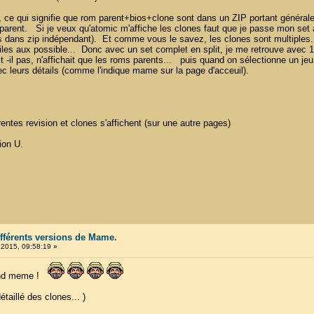
ed', ce qui signifie que rom parent+bios+clone sont dans un ZIP portant généra
arent. Si je veux qu'atomic m'affiche les clones faut que je passe mon set à
 dans zip indépendant). Et comme vous le savez, les clones sont multiples..
iles aux possible... Donc avec un set complet en split, je me retrouve avec 1
 -il pas, n'affichait que les roms parents... puis quand on sélectionne un jeu
 leurs détails (comme l'indique mame sur la page d'acceuil).
rentes revision et clones s'affichent (sur une autre pages)
ion U.
ifférents versions de Mame.
 2015, 09:58:19 »
uand meme !
taillé des clones... )