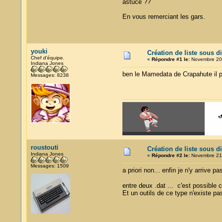
astuce ??
En vous remerciant les gars.
youki
Création de liste sous d
Chef d'équipe.
«
Répondre #1 le:
Novembre 20,
Indiana Jones
ben le Mamedata de Crapahute il pe
Messages: 8238
roustouti
Création de liste sous d
Indiana Jones
«
Répondre #2 le:
Novembre 21,
Messages: 1509
a priori non... enfin je n'y arrive 
entre deux .dat ... c'est possible 
Et un outils de ce type n'existe pa