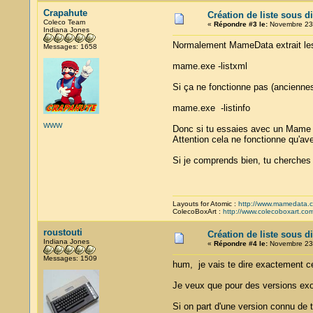
Crapahute
Création de liste sous d
Coleco Team
«
Répondre #3 le:
Novembre 23,
Indiana Jones
Normalement MameData extrait les
Messages: 1658
mame.exe -listxml
Si ça ne fonctionne pas (anciennes
mame.exe -listinfo
WWW
Donc si tu essaies avec un Mame "e
Attention cela ne fonctionne qu'a
Si je comprends bien, tu cherche
Layouts for Atomic :
http://www.mamedata.
ColecoBoxArt :
http://www.colecoboxart.co
roustouti
Création de liste sous d
Indiana Jones
«
Répondre #4 le:
Novembre 23,
Messages: 1509
hum, je vais te dire exactement ce
Je veux que pour des versions exo
Si on part d'une version connu de 