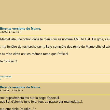
ifférents versions de Mame.
 2009, 17:13:42 »
e MameData une option dans le menu qui se nomme XML to List. En gros, ça cha
dans ma fenêtre de recherche sur la liste complète des roms du Mame officiel ave
 tu m'as cités ont les mêmes roms que l'officiel.
e l'officiel ?
com/atomic
m
ifférents versions de Mame.
, 2009, 12:26:44 »
jeux supplémentaires sur la page d'acceuil.
lude list d'atomic (une fois, tout ca passé par mamedata..).
etre drole (et utile...) :