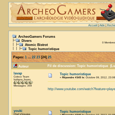
Accueil
|
Aide
|
Reche
ArcheoGamers Forums
Divers
0 Membres e
Atomic Bistrot
Topic humoristique
Pages:
1
...
22
23
[
24
]
25
Fil de discussion: Topic humoristique (Lu
Auteur
lavap
Topic humoristique
Coleco Team
«
Répondre #345 le:
Octobre 09, 2012, 23:06
Indiana Jones
Messages: 359
http://www.youtube.com/watch?feature=play
youki
Topic humoristique
Chef d'équipe.
«
Répondre #346 le:
Octobre 10, 2012, 01:05