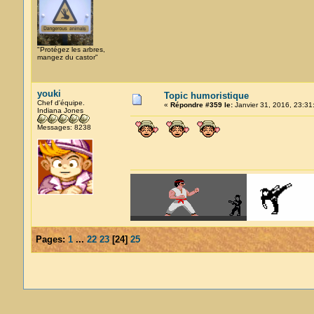
"Protégez les arbres,
mangez du castor"
youki
Topic humoristique
Chef d'équipe.
«
Répondre #359 le:
Janvier 31, 2016, 23:31
Indiana Jones
Messages: 8238
Pages:
1
...
22
23
[
24
]
25