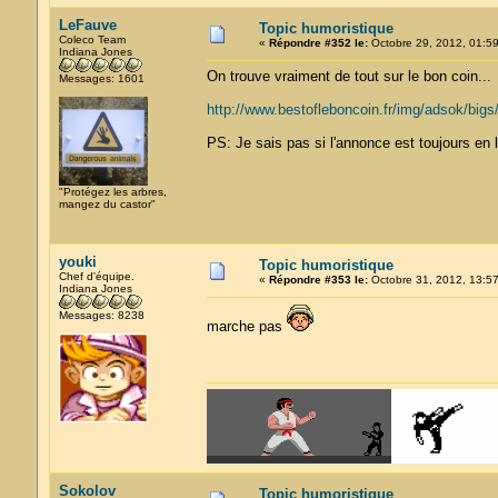
LeFauve
Topic humoristique
Coleco Team
«
Répondre #352 le:
Octobre 29, 2012, 01:59
Indiana Jones
On trouve vraiment de tout sur le bon coin...
Messages: 1601
http://www.bestofleboncoin.fr/img/adsok/big
PS: Je sais pas si l'annonce est toujours en 
"Protégez les arbres,
mangez du castor"
youki
Topic humoristique
Chef d'équipe.
«
Répondre #353 le:
Octobre 31, 2012, 13:57
Indiana Jones
Messages: 8238
marche pas
Sokolov
Topic humoristique