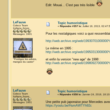
Edit: Mouai... C'est pas très lisible
LeFauve
Topic humoristique
Coleco Team
«
Répondre #357 le:
Juillet 16, 2013, 02:47:
Indiana Jones
Pour les nostalgiques voici a quoi ressemblait
Messages: 1601
http://web.archive.org/web/19930701000000*
Le même en 1995 :
http://web.archive.org/web/19950313000000*
et enfin la version "new age" de 1998 :
"Protégez les arbres,
mangez du castor"
http://web.archive.org/web/19980927000000*
LeFauve
Topic humoristique
Coleco Team
«
Répondre #358 le:
Janvier 24, 2016, 18:10
Indiana Jones
Une petite pub japonaise pour Mercedes ave
Messages: 1601
https://youtu.be/HumAWTYh92c