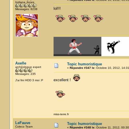
Indiana Jones
lol!!!
Messages: 8238
Axelle
Topic humoristique
archéologue expert
«
Répondre #347 le:
Octobre 10, 2012, 14:31
Messages: 235
excellent !
J'ai fini HOD 3 moi :P
miss-terre.fr
LeFauve
Topic humoristique
Coleco Team
«
Répondre #348 le:
Octobre 11, 2012, 00:30