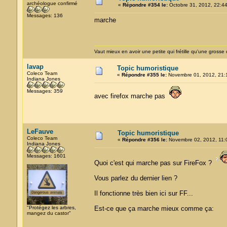
archéologue confirmé
«
Répondre #354 le:
Octobre 31, 2012, 22:44
Messages: 136
marche
Vaut mieux en avoir une petite qui frétille qu'une grosse qu
lavap
Topic humoristique
Coleco Team
«
Répondre #355 le:
Novembre 01, 2012, 21:
Indiana Jones
Messages: 359
avec firefox marche pas
LeFauve
Topic humoristique
Coleco Team
«
Répondre #356 le:
Novembre 02, 2012, 11:
Indiana Jones
Messages: 1601
Quoi c'est qui marche pas sur FireFox ?
Vous parlez du dernier lien ?
Il fonctionne très bien ici sur FF...
"Protégez les arbres,
Est-ce que ça marche mieux comme ça:
mangez du castor"