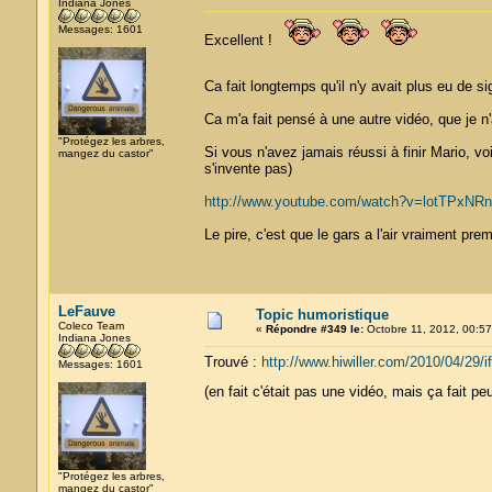
Indiana Jones
Messages: 1601
Excellent !
Ca fait longtemps qu'il n'y avait plus eu de s
Ca m'a fait pensé à une autre vidéo, que je n
"Protégez les arbres,
Si vous n'avez jamais réussi à finir Mario, v
mangez du castor"
s'invente pas)
http://www.youtube.com/watch?v=lotTPxNR
Le pire, c'est que le gars a l'air vraiment prem
LeFauve
Topic humoristique
Coleco Team
«
Répondre #349 le:
Octobre 11, 2012, 00:57
Indiana Jones
Trouvé :
http://www.hiwiller.com/2010/04/29/i
Messages: 1601
(en fait c'était pas une vidéo, mais ça fait
"Protégez les arbres,
mangez du castor"