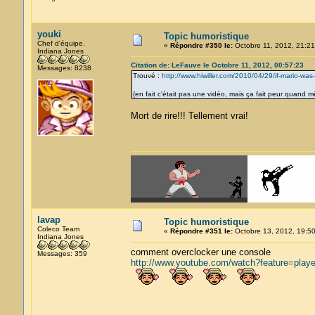
youki
Topic humoristique
Chef d'équipe.
«
Répondre #350 le:
Octobre 11, 2012, 21:21
Indiana Jones
Citation de: LeFauve le Octobre 11, 2012, 00:57:23
Messages: 8238
Trouvé :
http://www.hiwiller.com/2010/04/29/if-mario-was
(en fait c'était pas une vidéo, mais ça fait peur quand
Mort de rire!!! Tellement vrai!
lavap
Topic humoristique
Coleco Team
«
Répondre #351 le:
Octobre 13, 2012, 19:50
Indiana Jones
comment overclocker une console
Messages: 359
http://www.youtube.com/watch?feature=pl