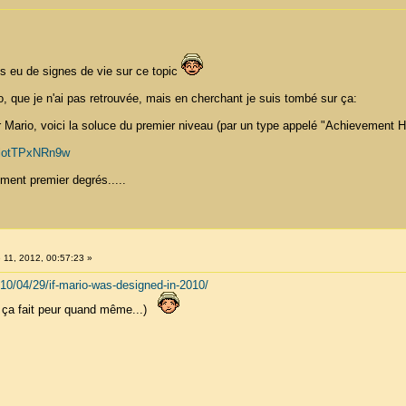
lus eu de signes de vie sur ce topic
o, que je n'ai pas retrouvée, mais en cherchant je suis tombé sur ça:
r Mario, voici la soluce du premier niveau (par un type appelé "Achievement H
=lotTPxNRn9w
aiment premier degrés.....
 11, 2012, 00:57:23 »
010/04/29/if-mario-was-designed-in-2010/
is ça fait peur quand même...)