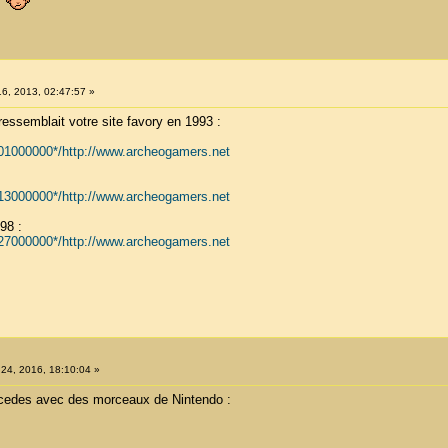
e
 16, 2013, 02:47:57 »
ressemblait votre site favory en 1993 :
701000000*/http://www.archeogamers.net
313000000*/http://www.archeogamers.net
98 :
927000000*/http://www.archeogamers.net
 24, 2016, 18:10:04 »
rcedes avec des morceaux de Nintendo :