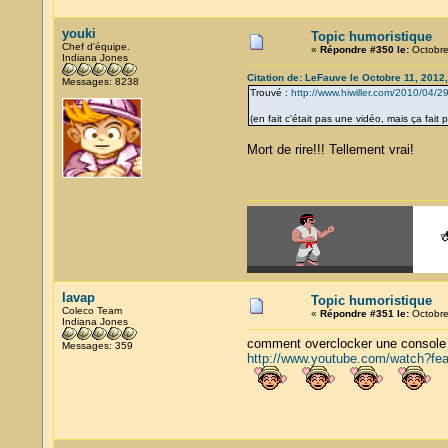
youki
Topic humoristique
Chef d'équipe.
«
Répondre #350 le:
Octobre
Indiana Jones
Citation de: LeFauve le Octobre 11, 2012
Messages: 8238
Trouvé :
http://www.hiwiller.com/2010/04/2
(en fait c'était pas une vidéo, mais ça fa
Mort de rire!!! Tellement vrai!
lavap
Topic humoristique
Coleco Team
«
Répondre #351 le:
Octobre
Indiana Jones
comment overclocker une console
Messages: 359
http://www.youtube.com/watch?