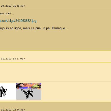
 29, 2012, 01:59:49 »
on coin...
/adsok/bigs/341063832.jpg
ujours en ligne, mais ça pue un peu l'arnaque...
 31, 2012, 13:57:06 »
 31, 2012, 22:44:33 »