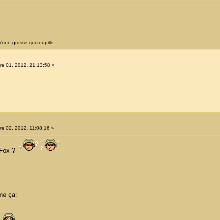
'une grosse qui roupille...
e 01, 2012, 21:13:58 »
e 02, 2012, 11:08:16 »
reFox ?
me ça: