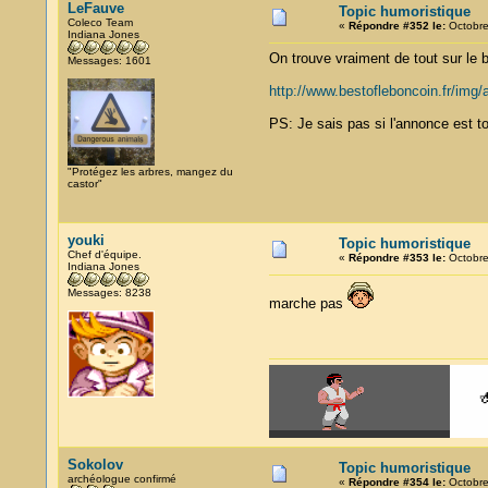
LeFauve
Topic humoristique
Coleco Team
«
Répondre #352 le:
Octobre
Indiana Jones
On trouve vraiment de tout sur le b
Messages: 1601
http://www.bestofleboncoin.fr/img
PS: Je sais pas si l'annonce est to
"Protégez les arbres, mangez du
castor"
youki
Topic humoristique
Chef d'équipe.
«
Répondre #353 le:
Octobre
Indiana Jones
Messages: 8238
marche pas
Sokolov
Topic humoristique
archéologue confirmé
«
Répondre #354 le:
Octobre