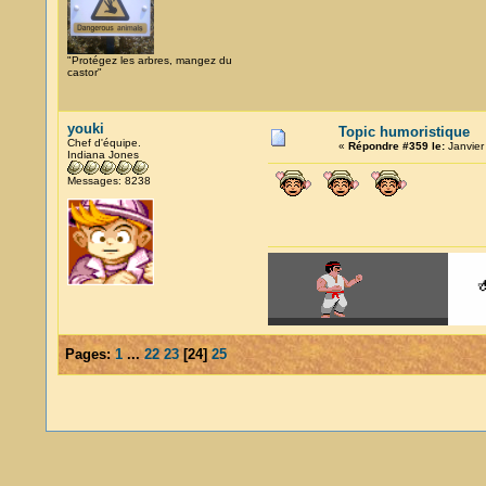
"Protégez les arbres, mangez du
castor"
youki
Topic humoristique
Chef d'équipe.
«
Répondre #359 le:
Janvier
Indiana Jones
Messages: 8238
Pages:
1
...
22
23
[
24
]
25