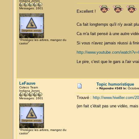
Indiana Jones
Messages: 1601
Excellent !
Ca fait longtemps qu'il n'y avait p
Ca m'a fait pensé à une autre vidé
"Protégez les arbres, mangez du
Si vous n'avez jamais réussi à fini
castor"
http://www.youtube.com/watch?v
Le pire, c'est que le gars a l'air vr
LeFauve
Topic humoristique
Coleco Team
«
Répondre #349 le:
Octobre
Indiana Jones
Trouvé :
http://www.hiwiller.com/2
Messages: 1601
(en fait c'était pas une vidéo, ma
"Protégez les arbres, mangez du
castor"