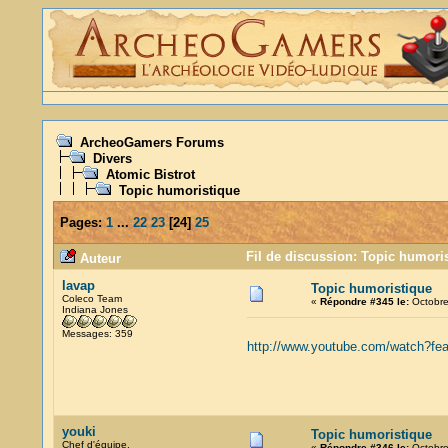
ArcheoGamers Forums
Divers
Atomic Bistrot
Topic humoristique
Pages:
1
...
22
23
[
24
]
25
Fil de discussion: Topic humoris
Auteur
lavap
Topic humoristique
Coleco Team
«
Répondre #345 le:
Octobre
Indiana Jones
Messages: 359
http://www.youtube.com/watch?fe
youki
Topic humoristique
Chef d'équipe.
«
Répondre #346 le:
Octobre