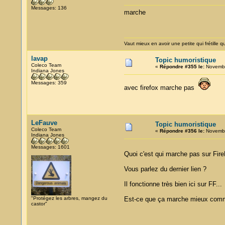
Messages: 136
marche
Vaut mieux en avoir une petite qui frétille qu
lavap
Topic humoristique
Coleco Team
«
Répondre #355 le:
Novembr
Indiana Jones
Messages: 359
avec firefox marche pas
LeFauve
Topic humoristique
Coleco Team
«
Répondre #356 le:
Novembr
Indiana Jones
Messages: 1601
Quoi c'est qui marche pas sur Fi
Vous parlez du dernier lien ?
Il fonctionne très bien ici sur FF...
"Protégez les arbres, mangez du
Est-ce que ça marche mieux com
castor"