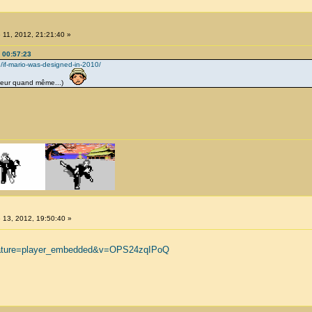
 11, 2012, 21:21:40 »
, 00:57:23
9/if-mario-was-designed-in-2010/
it peur quand même...)
 13, 2012, 19:50:40 »
feature=player_embedded&v=OPS24zqIPoQ