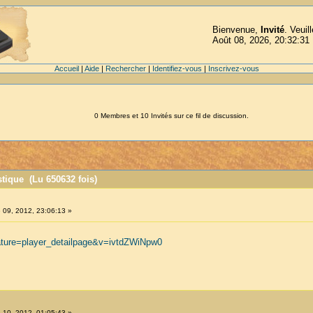
Bienvenue,
Invité
. Veuil
Août 08, 2026, 20:32:31
Accueil
|
Aide
|
Rechercher
|
Identifiez-vous
|
Inscrivez-vous
0 Membres et 10 Invités sur ce fil de discussion.
tique (Lu 650632 fois)
 09, 2012, 23:06:13 »
ature=player_detailpage&v=ivtdZWiNpw0
 10, 2012, 01:05:43 »