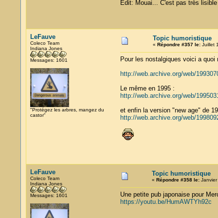
Edit: Mouai... C'est pas très lisibl
LeFauve
Topic humoristique
Coleco Team
«
Répondre #357 le:
Juillet
Indiana Jones
Pour les nostalgiques voici a quoi 
Messages: 1601
http://web.archive.org/web/19930
Le même en 1995 :
http://web.archive.org/web/19950
et enfin la version "new age" de 19
"Protégez les arbres, mangez du
castor"
http://web.archive.org/web/19980
LeFauve
Topic humoristique
Coleco Team
«
Répondre #358 le:
Janvier
Indiana Jones
Une petite pub japonaise pour Me
Messages: 1601
https://youtu.be/HumAWTYh92c