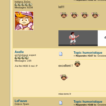
Indiana Jones
lol!!!
Messages: 8238
Axelle
Topic humoristique
archéologue expert
«
Répondre #347 le:
Octobre
Messages: 235
excellent !
J'ai fini HOD 3 moi :P
miss-terre.fr
LeFauve
Topic humoristique
Coleco Team
«
Répondre #348 le:
Octobre