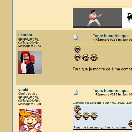
Laurent
Topic humoristique
Indiana Jones
«
Répondre #364 le:
Juin 01
Messages: 1374
Faut que je montre ça à ma com
youki
Topic humoristique
Chef d'équipe.
«
Répondre #365 le:
Juin 02
Indiana Jones
Citation de: Laurent le Juin 01, 2021, 23:
Messages: 8238
Faut que je montre ça à ma compagne