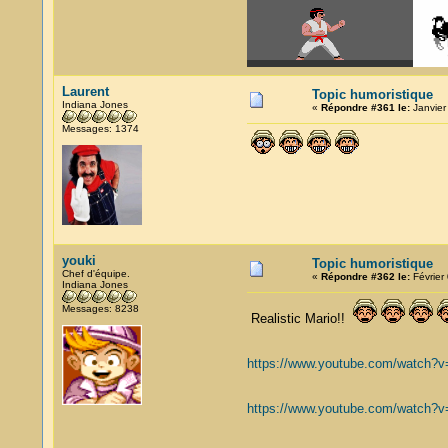
Laurent
Topic humoristique
Indiana Jones
«
Répondre #361 le:
Janvier
Messages: 1374
youki
Topic humoristique
Chef d'équipe.
«
Répondre #362 le:
Février
Indiana Jones
Messages: 8238
Realistic Mario!!
https://www.youtube.com/watch?
https://www.youtube.com/watch?