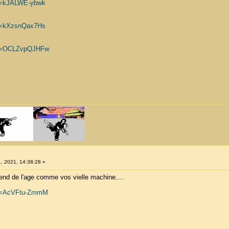
?v=kJALWE-ybwk
?v=kXzsnQax7Hs
?v=OCLZvpQJHFw
, 2021, 14:38:28 »
end de l'age comme vos vielle machine....
?v=AcVFtu-ZmmM