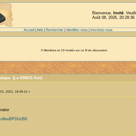
Bienvenue,
Invité
. Veuil
Août 08, 2026, 20:28:36
Accueil
|
Aide
|
Rechercher
|
Identifiez-vous
|
Inscrivez-vous
0 Membres et 10 Invités sur ce fil de discussion.
tique (Lu 650631 fois)
 01, 2021, 19:46:11 »
inator
?v=dIeuBPDUzB0