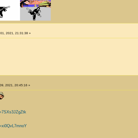
 01, 2021, 21:31:38 »
 09, 2021, 20:45:16 »
v=7SXs3JZgZtk
v=xi0QvL7mnoY