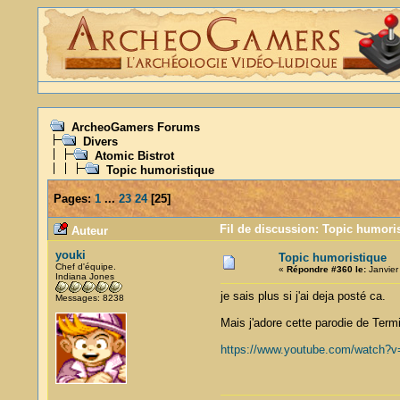
ArcheoGamers Forums
Divers
Atomic Bistrot
Topic humoristique
Pages:
1
...
23
24
[
25
]
Fil de discussion: Topic humoris
Auteur
youki
Topic humoristique
Chef d'équipe.
«
Répondre #360 le:
Janvier
Indiana Jones
je sais plus si j'ai deja posté ca.
Messages: 8238
Mais j'adore cette parodie de Term
https://www.youtube.com/watch