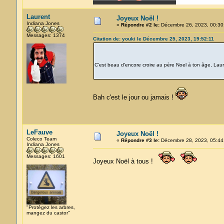
Laurent
Joyeux Noël !
Indiana Jones
«
Répondre #2 le:
Décembre 26, 2023, 00:30
Messages: 1374
Citation de: youki le Décembre 25, 2023, 19:52:11
C'est beau d'encore croire au père Noel à ton âge, Lau
Bah c'est le jour ou jamais !
LeFauve
Joyeux Noël !
Coleco Team
«
Répondre #3 le:
Décembre 28, 2023, 05:44
Indiana Jones
Messages: 1601
Joyeux Noël à tous !
"Protégez les arbres,
mangez du castor"