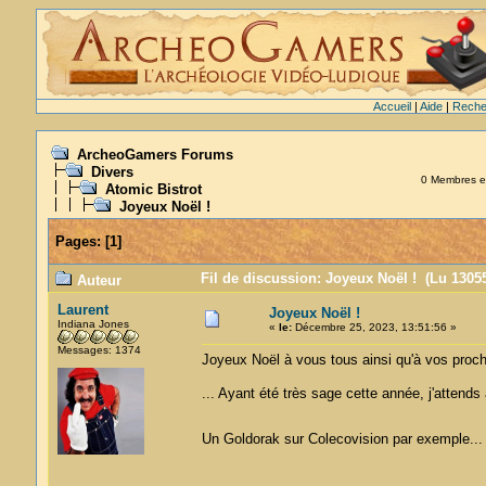
Accueil
|
Aide
|
Reche
ArcheoGamers Forums
Divers
0 Membres et 
Atomic Bistrot
Joyeux Noël !
Pages:
[
1
]
Fil de discussion: Joyeux Noël ! (Lu 13055
Auteur
Laurent
Joyeux Noël !
Indiana Jones
«
le:
Décembre 25, 2023, 13:51:56 »
Messages: 1374
Joyeux Noël à vous tous ainsi qu'à vos proc
... Ayant été très sage cette année, j'atte
Un Goldorak sur Colecovision par exemple..