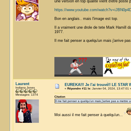
une version en top qualité vient d'etre posté 
https://www.youtube.com/watch?v=iJBN0p4D
Bon en anglais.. mais l'image est top.
Il a vraiment une drole de tete Mark Hamill d
1977.
Il me fait penser a quelqu'un mais j'arrive p
Laurent
EUREKA!!! Je l'ai trouvé!! LE STA
Indiana Jones
«
Répondre #11 le:
Janvier 04, 2024, 13:47:01 
Messages: 1374
Citation
Il me fait penser a quelqu'un mais j'arrive pas a mettre
Moi aussi il me fait penser à quelqu'un...