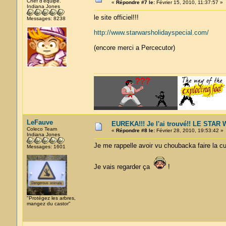
Chef d'équipe.
«
Répondre #7 le:
Février 15, 2010, 11:37:57 »
Indiana Jones
le site officiel!!!
Messages: 8238
http://www.starwarsholidayspecial.com/
(encore merci a Percecutor)
LeFauve
EUREKA!!! Je l'ai trouvé!! LE STA
Coleco Team
«
Répondre #8 le:
Février 28, 2010, 19:53:42 »
Indiana Jones
Je me rappelle avoir vu choubacka faire la cui
Messages: 1601
Je vais regarder ça
!
"Protégez les arbres,
mangez du castor"