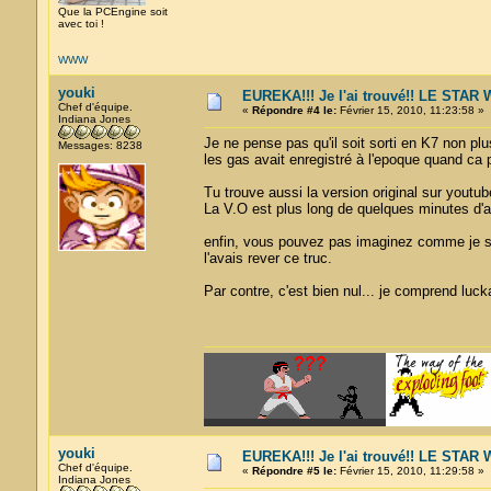
Que la PCEngine soit
avec toi !
WWW
youki
EUREKA!!! Je l'ai trouvé!! LE STA
Chef d'équipe.
«
Répondre #4 le:
Février 15, 2010, 11:23:58 »
Indiana Jones
Je ne pense pas qu'il soit sorti en K7 non pl
Messages: 8238
les gas avait enregistré à l'epoque quand ca 
Tu trouve aussi la version original sur youtub
La V.O est plus long de quelques minutes d'a
enfin, vous pouvez pas imaginez comme je sui
l'avais rever ce truc.
Par contre, c'est bien nul... je comprend luck
youki
EUREKA!!! Je l'ai trouvé!! LE STA
Chef d'équipe.
«
Répondre #5 le:
Février 15, 2010, 11:29:58 »
Indiana Jones