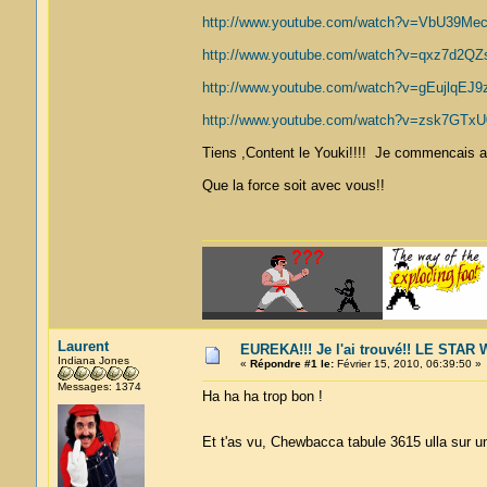
http://www.youtube.com/watch?v=VbU39Mec
http://www.youtube.com/watch?v=qxz7d2QZs
http://www.youtube.com/watch?v=gEujlqEJ9z
http://www.youtube.com/watch?v=zsk7GTxU0
Tiens ,Content le Youki!!!! Je commencais a 
Que la force soit avec vous!!
Laurent
EUREKA!!! Je l'ai trouvé!! LE STA
Indiana Jones
«
Répondre #1 le:
Février 15, 2010, 06:39:50 »
Messages: 1374
Ha ha ha trop bon !
Et t'as vu, Chewbacca tabule 3615 ulla sur 