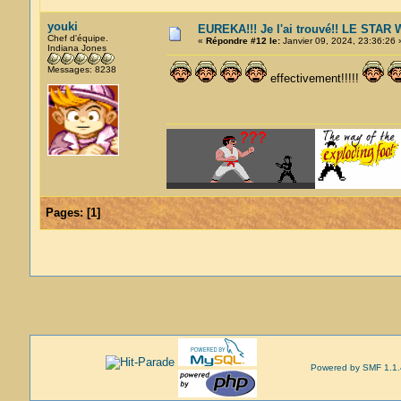
youki
EUREKA!!! Je l'ai trouvé!! LE STA
Chef d'équipe.
«
Répondre #12 le:
Janvier 09, 2024, 23:36:26 
Indiana Jones
Messages: 8238
effectivement!!!!!
Pages:
[
1
]
Powered by SMF 1.1.