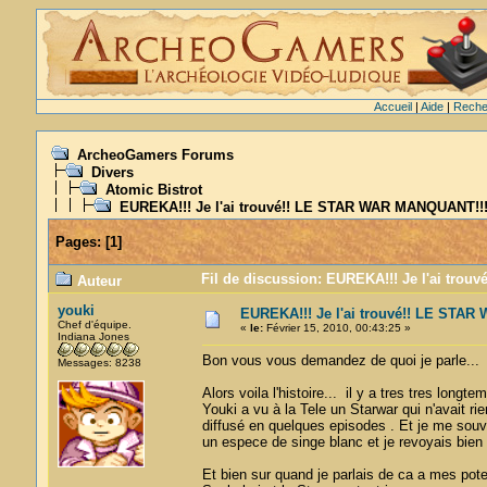
Accueil
|
Aide
|
Reche
ArcheoGamers Forums
Divers
Atomic Bistrot
EUREKA!!! Je l'ai trouvé!! LE STAR WAR MANQUANT!!
Pages:
[
1
]
Fil de discussion: EUREKA!!! Je l'ai tro
Auteur
youki
EUREKA!!! Je l'ai trouvé!! LE STA
Chef d'équipe.
«
le:
Février 15, 2010, 00:43:25 »
Indiana Jones
Bon vous vous demandez de quoi je parle...
Messages: 8238
Alors voila l'histoire... il y a tres tres longt
Youki a vu à la Tele un Starwar qui n'avait r
diffusé en quelques episodes . Et je me sou
un espece de singe blanc et je revoyais bien
Et bien sur quand je parlais de ca a mes potes