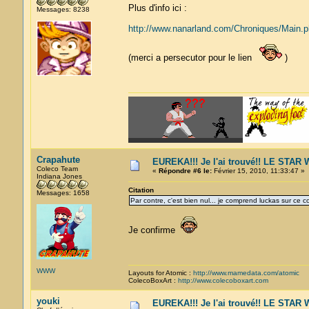
Plus d'info ici :
Messages: 8238
http://www.nanarland.com/Chroniques/Main.p
(merci a persecutor pour le lien
)
Crapahute
EUREKA!!! Je l'ai trouvé!! LE STA
Coleco Team
«
Répondre #6 le:
Février 15, 2010, 11:33:47 »
Indiana Jones
Citation
Messages: 1658
Par contre, c'est bien nul... je comprend luckas sur ce co
Je confirme
WWW
Layouts for Atomic :
http://www.mamedata.com/atomic
ColecoBoxArt :
http://www.colecoboxart.com
youki
EUREKA!!! Je l'ai trouvé!! LE STA