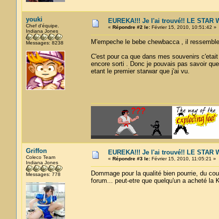
youki
EUREKA!!! Je l'ai trouvé!! LE STA
Chef d'équipe.
«
Répondre #2 le:
Février 15, 2010, 10:51:42 »
Indiana Jones
M'empeche le bebe chewbacca , il ressembl
Messages: 8238
C'est pour ca que dans mes souvenirs c'etait un
encore sorti . Donc je pouvais pas savoir que 
etant le premier starwar que j'ai vu.
Griffon
EUREKA!!! Je l'ai trouvé!! LE STA
Coleco Team
«
Répondre #3 le:
Février 15, 2010, 11:05:21 »
Indiana Jones
Dommage pour la qualité bien pourrie, du coup 
Messages: 778
forum... peut-etre que quelqu'un a acheté la K