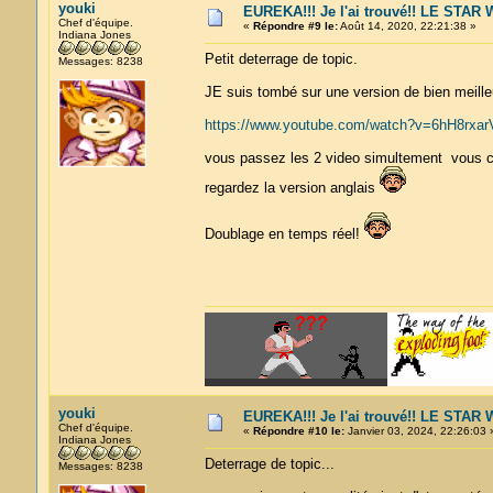
youki
EUREKA!!! Je l'ai trouvé!! LE STA
Chef d'équipe.
«
Répondre #9 le:
Août 14, 2020, 22:21:38 »
Indiana Jones
Petit deterrage de topic.
Messages: 8238
JE suis tombé sur une version de bien meilleu
https://www.youtube.com/watch?v=6hH8rxa
vous passez les 2 video simultement vous cou
regardez la version anglais
Doublage en temps réel!
youki
EUREKA!!! Je l'ai trouvé!! LE STA
Chef d'équipe.
«
Répondre #10 le:
Janvier 03, 2024, 22:26:03 
Indiana Jones
Deterrage de topic...
Messages: 8238