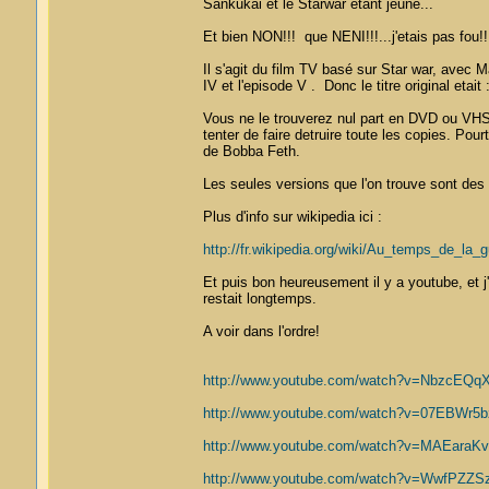
Sankukai et le Starwar etant jeune...
Et bien NON!!! que NENI!!!...j'etais pas fou!!
Il s'agit du film TV basé sur Star war, avec Ma
IV et l'episode V . Donc le titre original eta
Vous ne le trouverez nul part en DVD ou VHS , 
tenter de faire detruire toute les copies. Pour
de Bobba Feth.
Les seules versions que l'on trouve sont des 
Plus d'info sur wikipedia ici :
http://fr.wikipedia.org/wiki/Au_temps_de_l
Et puis bon heureusement il y a youtube, et j'
restait longtemps.
A voir dans l'ordre!
http://www.youtube.com/watch?v=NbzcEQq
http://www.youtube.com/watch?v=07EBWr5bz
http://www.youtube.com/watch?v=MAEaraKvt
http://www.youtube.com/watch?v=WwfPZZSz