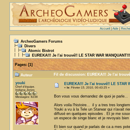
Accueil
|
Aide
|
Reche
ArcheoGamers Forums
Divers
Atomic Bistrot
EUREKA!!! Je l'ai trouvé!! LE STAR WAR MANQUANT!!
Pages:
[
1
]
Fil de discussion: EUREKA!!! Je l'ai tro
Auteur
youki
EUREKA!!! Je l'ai trouvé!! LE STA
Chef d'équipe.
«
le:
Février 15, 2010, 00:43:25 »
Indiana Jones
Bon vous vous demandez de quoi je parle...
Messages: 8238
Alors voila l'histoire... il y a tres tres longt
Youki a vu à la Tele un Starwar qui n'avait r
diffusé en quelques episodes . Et je me sou
un espece de singe blanc et je revoyais bien
Et bien sur quand je parlais de ca a mes potes