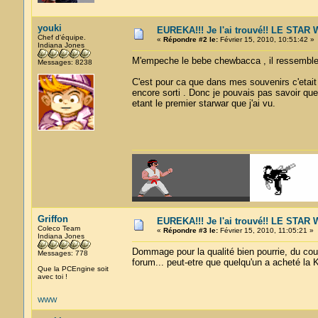
youki
EUREKA!!! Je l'ai trouvé!! LE STA
Chef d'équipe.
«
Répondre #2 le:
Février 15, 2010, 10:51:42 »
Indiana Jones
M'empeche le bebe chewbacca , il ressembl
Messages: 8238
C'est pour ca que dans mes souvenirs c'etait un
encore sorti . Donc je pouvais pas savoir que 
etant le premier starwar que j'ai vu.
Griffon
EUREKA!!! Je l'ai trouvé!! LE STA
Coleco Team
«
Répondre #3 le:
Février 15, 2010, 11:05:21 »
Indiana Jones
Dommage pour la qualité bien pourrie, du coup 
Messages: 778
forum... peut-etre que quelqu'un a acheté la K
Que la PCEngine soit
avec toi !
WWW