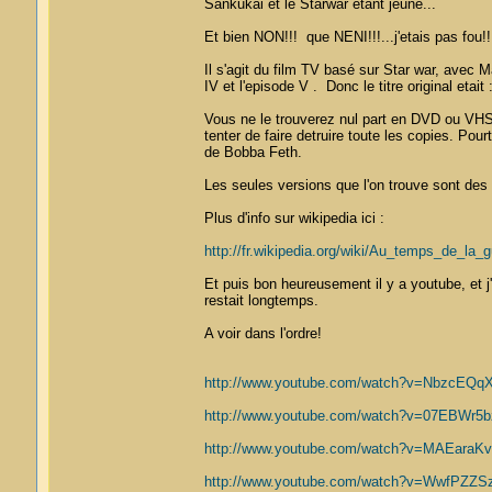
Sankukai et le Starwar etant jeune...
Et bien NON!!! que NENI!!!...j'etais pas fou!!
Il s'agit du film TV basé sur Star war, avec Ma
IV et l'episode V . Donc le titre original eta
Vous ne le trouverez nul part en DVD ou VHS , 
tenter de faire detruire toute les copies. Pour
de Bobba Feth.
Les seules versions que l'on trouve sont des 
Plus d'info sur wikipedia ici :
http://fr.wikipedia.org/wiki/Au_temps_de_l
Et puis bon heureusement il y a youtube, et j'
restait longtemps.
A voir dans l'ordre!
http://www.youtube.com/watch?v=NbzcEQq
http://www.youtube.com/watch?v=07EBWr5bz
http://www.youtube.com/watch?v=MAEaraKvt
http://www.youtube.com/watch?v=WwfPZZSz