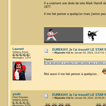
Il a vraiment une drole de tete Mark Hamill d
1977.
Il me fait penser a quelqu'un mais j'arrive p
Laurent
EUREKA!!! Je l'ai trouvé!! LE STA
Indiana Jones
«
Répondre #11 le:
Janvier 04, 2024, 13:47:01 
Messages: 1374
Citation
Il me fait penser a quelqu'un mais j'arrive pas a mettre
Moi aussi il me fait penser à quelqu'un...
youki
EUREKA!!! Je l'ai trouvé!! LE STA
Chef d'équipe.
«
Répondre #12 le:
Janvier 09, 2024, 23:36:26 
Indiana Jones
Messages: 8238