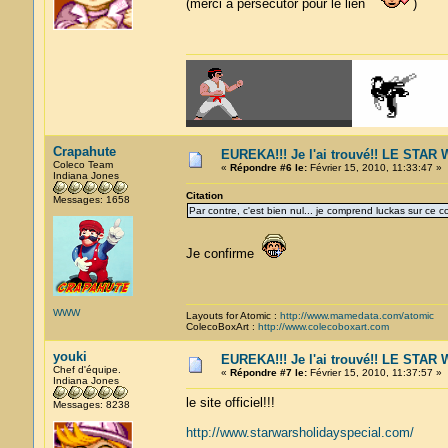
(merci a persecutor pour le lien
)
Crapahute
EUREKA!!! Je l'ai trouvé!! LE STA
Coleco Team
«
Répondre #6 le:
Février 15, 2010, 11:33:47 »
Indiana Jones
Citation
Messages: 1658
Par contre, c'est bien nul... je comprend luckas sur ce co
Je confirme
WWW
Layouts for Atomic :
http://www.mamedata.com/atomic
ColecoBoxArt :
http://www.colecoboxart.com
youki
EUREKA!!! Je l'ai trouvé!! LE STA
Chef d'équipe.
«
Répondre #7 le:
Février 15, 2010, 11:37:57 »
Indiana Jones
le site officiel!!!
Messages: 8238
http://www.starwarsholidayspecial.com/