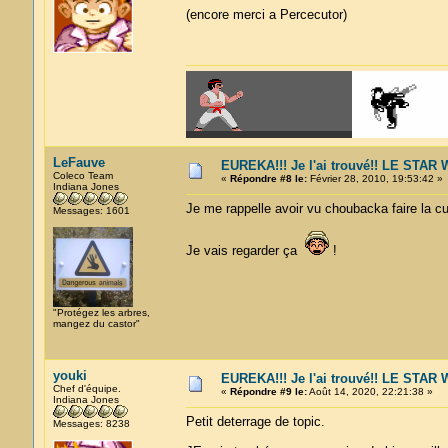
(encore merci a Percecutor)
LeFauve
EUREKA!!! Je l'ai trouvé!! LE STA
Coleco Team
«
Répondre #8 le:
Février 28, 2010, 19:53:42 »
Indiana Jones
Je me rappelle avoir vu choubacka faire la cui
Messages: 1601
Je vais regarder ça
!
"Protégez les arbres,
mangez du castor"
youki
EUREKA!!! Je l'ai trouvé!! LE STA
Chef d'équipe.
«
Répondre #9 le:
Août 14, 2020, 22:21:38 »
Indiana Jones
Petit deterrage de topic.
Messages: 8238