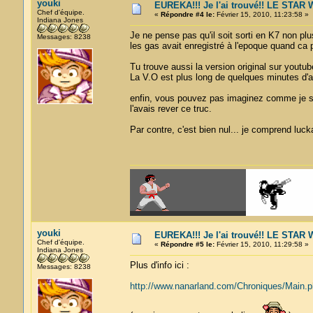
youki
EUREKA!!! Je l'ai trouvé!! LE STA
Chef d'équipe.
«
Répondre #4 le:
Février 15, 2010, 11:23:58 »
Indiana Jones
Je ne pense pas qu'il soit sorti en K7 non pl
Messages: 8238
les gas avait enregistré à l'epoque quand ca 
Tu trouve aussi la version original sur youtub
La V.O est plus long de quelques minutes d'a
enfin, vous pouvez pas imaginez comme je sui
l'avais rever ce truc.
Par contre, c'est bien nul... je comprend luck
youki
EUREKA!!! Je l'ai trouvé!! LE STA
Chef d'équipe.
«
Répondre #5 le:
Février 15, 2010, 11:29:58 »
Indiana Jones
Plus d'info ici :
Messages: 8238
http://www.nanarland.com/Chroniques/Main.p