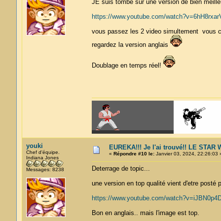
JE suis tombé sur une version de bien meilleu
https://www.youtube.com/watch?v=6hH8rxa
vous passez les 2 video simultement vous cou
regardez la version anglais
Doublage en temps réel!
youki
EUREKA!!! Je l'ai trouvé!! LE STA
Chef d'équipe.
«
Répondre #10 le:
Janvier 03, 2024, 22:26:03 
Indiana Jones
Deterrage de topic...
Messages: 8238
une version en top qualité vient d'etre posté 
https://www.youtube.com/watch?v=iJBN0p4D
Bon en anglais.. mais l'image est top.