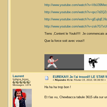
http://www.youtube.com/watch?v=VbU39Mec
http://www.youtube.com/watch?v=qxz7d2QZs
http://www.youtube.com/watch?v=gEujlqEJ9z
http://www.youtube.com/watch?v=zsk7GTxU0
Tiens ,Content le Youki!!!! Je commencais a 
Que la force soit avec vous!!
Laurent
EUREKA!!! Je l'ai trouvé!! LE STA
Indiana Jones
«
Répondre #1 le:
Février 15, 2010, 06:39:50 »
Messages: 1374
Ha ha ha trop bon !
Et t'as vu, Chewbacca tabule 3615 ulla sur 