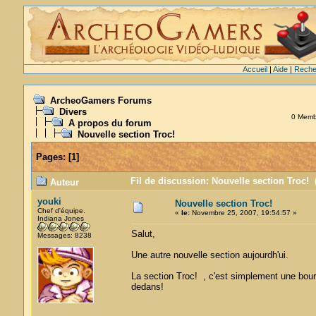
Accueil
|
Aide
|
Reche
ArcheoGamers Forums
Divers
0 Membr
A propos du forum
Nouvelle section Troc!
Pages:
[
1
]
Fil de discussion: Nouvelle section Troc! 
Auteur
youki
Nouvelle section Troc!
Chef d'équipe.
«
le:
Novembre 25, 2007, 19:54:57 »
Indiana Jones
Salut,
Messages: 8238
Une autre nouvelle section aujourdh'ui.
La section Troc! , c'est simplement une bo
dedans!