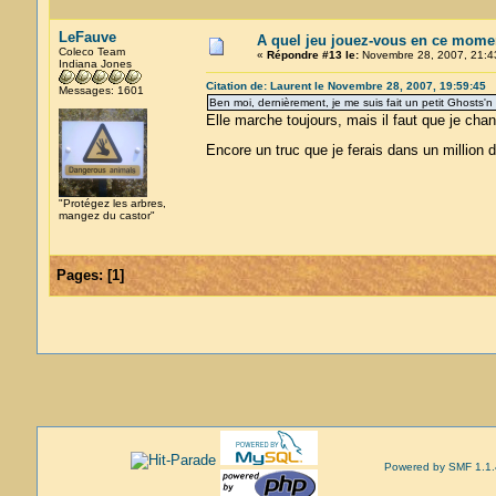
LeFauve
A quel jeu jouez-vous en ce mome
Coleco Team
«
Répondre #13 le:
Novembre 28, 2007, 21:4
Indiana Jones
Citation de: Laurent le Novembre 28, 2007, 19:59:45
Messages: 1601
Ben moi, dernièrement, je me suis fait un petit Ghosts'n
Elle marche toujours, mais il faut que je chan
Encore un truc que je ferais dans un million
"Protégez les arbres,
mangez du castor"
Pages:
[
1
]
Powered by SMF 1.1.