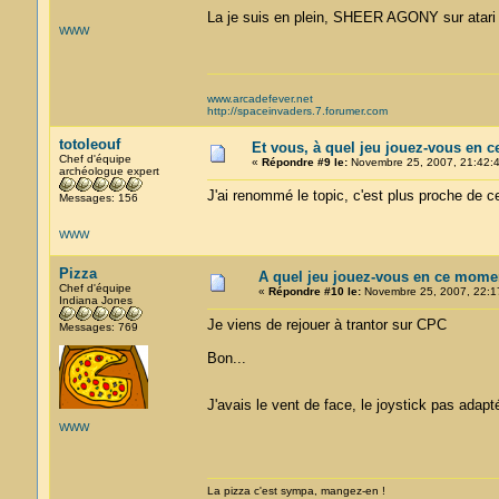
La je suis en plein, SHEER AGONY sur atar
WWW
www.arcadefever.net
http://spaceinvaders.7.forumer.com
totoleouf
Et vous, à quel jeu jouez-vous en 
Chef d'équipe
«
Répondre #9 le:
Novembre 25, 2007, 21:42:4
archéologue expert
J'ai renommé le topic, c'est plus proche de ce
Messages: 156
WWW
Pizza
A quel jeu jouez-vous en ce mome
Chef d'équipe
«
Répondre #10 le:
Novembre 25, 2007, 22:1
Indiana Jones
Je viens de rejouer à trantor sur CPC
Messages: 769
Bon...
J'avais le vent de face, le joystick pas adapt
WWW
La pizza c'est sympa, mangez-en !