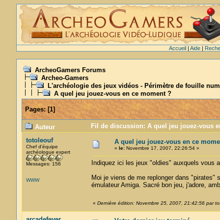
Accueil
|
Aide
|
Reche
ArcheoGamers Forums
Archeo-Gamers
L'archéologie des jeux vidéos - Périmètre de fouille num
A quel jeu jouez-vous en ce moment ?
Pages:
[
1
]
Fil de discussion: A quel jeu jouez-vous 
Auteur
totoleouf
A quel jeu jouez-vous en ce mome
Chef d'équipe
«
le:
Novembre 17, 2007, 22:26:54 »
archéologue expert
Indiquez ici les jeux "oldies" auxquels vous
Messages: 156
Moi je viens de me replonger dans "pirates" sur
WWW
émulateur Amiga. Sacré bon jeu, j'adore, amb
«
Dernière édition: Novembre 25, 2007, 21:42:56 par to
arcadefever