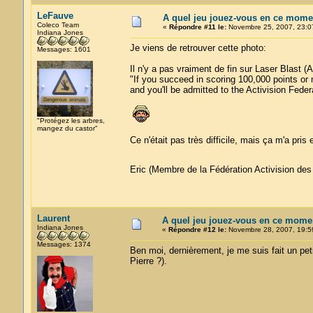
LeFauve
A quel jeu jouez-vous en ce mome
Coleco Team
«
Répondre #11 le:
Novembre 25, 2007, 23:0
Indiana Jones
Je viens de retrouver cette photo:
Messages: 1601
Il n'y a pas vraiment de fin sur Laser Blast (A
"If you succeed in scoring 100,000 points or
and you'll be admitted to the Activision Feder
"Protégez les arbres,
mangez du castor"
Ce n'était pas très difficile, mais ça m'a pris
Eric (Membre de la Fédération Activision de
Laurent
A quel jeu jouez-vous en ce mome
Indiana Jones
«
Répondre #12 le:
Novembre 28, 2007, 19:5
Messages: 1374
Ben moi, dernièrement, je me suis fait un pet
Pierre ?).