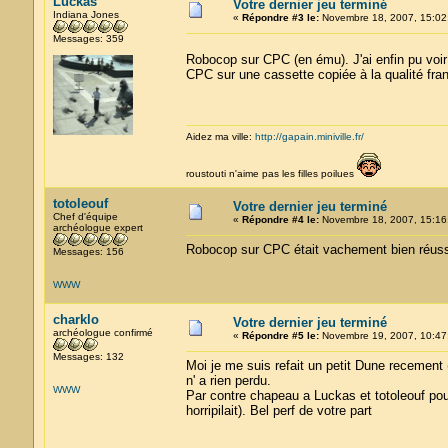
Luckas
Votre dernier jeu terminé
Indiana Jones
«
Répondre #3 le:
Novembre 18, 2007, 15:02
Messages: 359
Robocop sur CPC (en ému). J'ai enfin pu voir
CPC sur une cassette copiée à la qualité fran
Aidez ma ville:
http://gapain.miniville.fr/
roustouti n'aime pas les filles poilues
totoleouf
Votre dernier jeu terminé
Chef d'équipe
«
Répondre #4 le:
Novembre 18, 2007, 15:16
archéologue expert
Robocop sur CPC était vachement bien réuss
Messages: 156
WWW
charklo
Votre dernier jeu terminé
archéologue confirmé
«
Répondre #5 le:
Novembre 19, 2007, 10:47
Messages: 132
Moi je me suis refait un petit Dune recement (j
n' a rien perdu.
WWW
Par contre chapeau a Luckas et totoleouf pou
horripilait). Bel perf de votre part