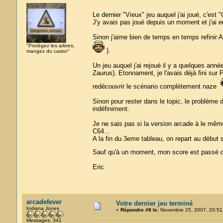
Le dernier "Vieux" jeu auquel j'ai joué, c'es
J'y avais pas joué depuis un moment et j'ai eu
Sinon j'aime bien de temps en temps refinir A
"Protégez les arbres,
).
mangez du castor"
Un jeu auquel j'ai rejoué il y a quelques année
Zaurus). Etonnament, je l'avais déjà fini sur
redécouvrir le scénario complètement naze
Sinon pour rester dans le topic, le problème d
indéfiniment.
Je ne sais pas si la version arcade à le même
C64...
A la fin du 3eme tableau, on repart au début s
Sauf qu'à un moment, mon score est passé 
Eric
arcadefever
Votre dernier jeu terminé
Indiana Jones
«
Répondre #8 le:
Novembre 25, 2007, 20:51
Messages: 341