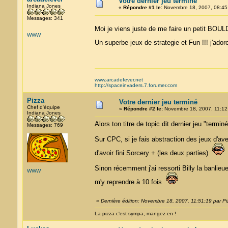
Votre dernier jeu terminé
Indiana Jones
«
Répondre #1 le:
Novembre 18, 2007, 08:45
Messages: 341
Moi je viens juste de me faire un petit B
WWW
Un superbe jeux de strategie et Fun !!! j'ado
www.arcadefever.net
http://spaceinvaders.7.forumer.com
Pizza
Votre dernier jeu terminé
Chef d'équipe
«
Répondre #2 le:
Novembre 18, 2007, 11:12
Indiana Jones
Alors ton titre de topic dit dernier jeu "termin
Messages: 769
Sur CPC, si je fais abstraction des jeux d'a
d'avoir fini Sorcery + (les deux parties)
Sinon récemment j'ai ressorti Billy la banlieu
WWW
m'y reprendre à 10 fois
«
Dernière édition: Novembre 18, 2007, 11:51:19 par Pi
La pizza c'est sympa, mangez-en !