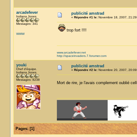
arcadefever
publicité amstrad
Indiana Jones
«
Répondre #1 le:
Novembre 18, 2007, 21:29
Messages: 341
trop fort !!!!
WWW
www.arcadefever.net
http://spaceinvaders.7.forumer.com
youki
publicité amstrad
Chef d'équipe.
«
Répondre #2 le:
Novembre 20, 2007, 20:09
Indiana Jones
Messages: 8238
Mort de rire, je l'avais complement oublié cel
Pages:
[
1
]