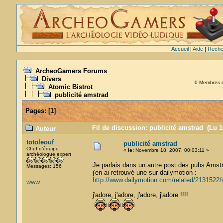
Accueil
|
Aide
|
Reche
ArcheoGamers Forums
Divers
0 Membres et
Atomic Bistrot
publicité amstrad
Pages:
[
1
]
Fil de discussion: publicité amstrad (Lu 1
Auteur
totoleouf
publicité amstrad
Chef d'équipe
«
le:
Novembre 18, 2007, 00:03:11 »
archéologue expert
Je parlais dans un autre post des pubs Amstr
Messages: 156
j'en ai retrouvé une sur dailymotion :
http://www.dailymotion.com/related/2131522
WWW
j'adore, j'adore, j'adore, j'adore !!!!