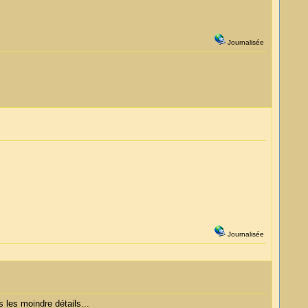
Journalisée
Journalisée
s les moindre détails...