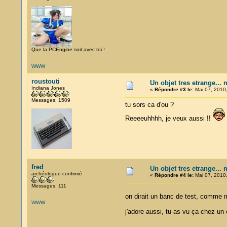
Que la PCEngine soit avec toi !
WWW
roustouti
Un objet tres etrange... 
Indiana Jones
«
Répondre #3 le:
Mai 07, 2010,
Messages: 1509
tu sors ca d'ou ?
Reeeeuhhhh, je veux aussi !!
fred
Un objet tres etrange... 
archéologue confirmé
«
Répondre #4 le:
Mai 07, 2010,
Messages: 111
on dirait un banc de test, comme
WWW
j'adore aussi, tu as vu ça chez un 