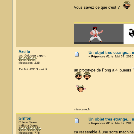
Vous savez ce que c'est ?
Axelle
Un objet tres etrange... 
archéologue expert
«
Répondre #1 le:
Mai 07, 2010,
Messages: 235
J'ai fini HOD 3 moi :P
un prototype de Pong a 4 joueurs
miss-terre.fr
Griffon
Un objet tres etrange... 
Coleco Team
«
Répondre #2 le:
Mai 07, 2010,
Indiana Jones
ca ressemble à une sorte machine t
Messages: 778