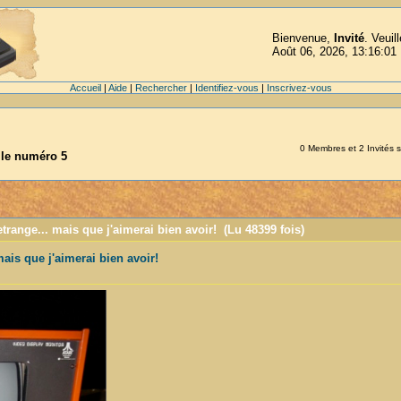
Bienvenue,
Invité
. Veuil
Août 06, 2026, 13:16:01
Accueil
|
Aide
|
Rechercher
|
Identifiez-vous
|
Inscrivez-vous
0 Membres et 2 Invités su
lle numéro 5
etrange... mais que j'aimerai bien avoir! (Lu 48399 fois)
mais que j'aimerai bien avoir!