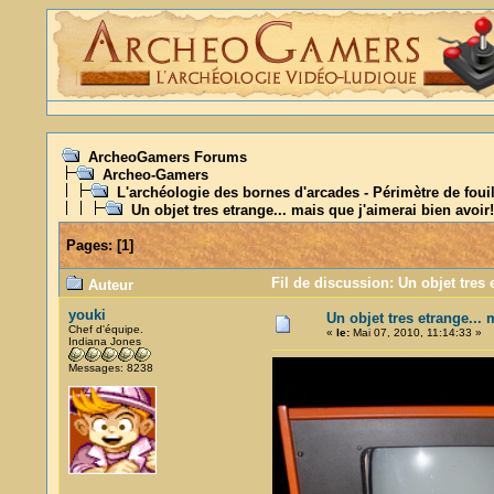
ArcheoGamers Forums
Archeo-Gamers
L'archéologie des bornes d'arcades - Périmètre de foui
Un objet tres etrange... mais que j'aimerai bien avoir!
Pages:
[
1
]
Fil de discussion: Un objet tres 
Auteur
youki
Un objet tres etrange... 
Chef d'équipe.
«
le:
Mai 07, 2010, 11:14:33 »
Indiana Jones
Messages: 8238