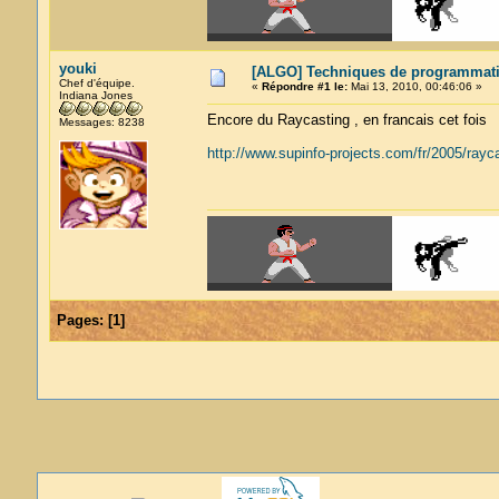
youki
[ALGO] Techniques de programmati
Chef d'équipe.
«
Répondre #1 le:
Mai 13, 2010, 00:46:06 »
Indiana Jones
Encore du Raycasting , en francais cet fois
Messages: 8238
http://www.supinfo-projects.com/fr/2005/rayca
Pages:
[
1
]