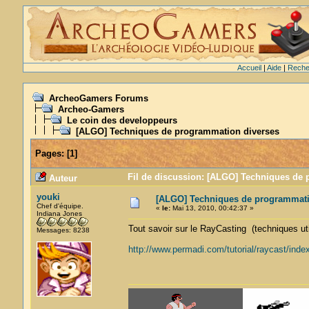
Accueil
|
Aide
|
Reche
ArcheoGamers Forums
Archeo-Gamers
Le coin des developpeurs
[ALGO] Techniques de programmation diverses
Pages:
[
1
]
Fil de discussion: [ALGO] Techniques de 
Auteur
youki
[ALGO] Techniques de programmati
Chef d'équipe.
«
le:
Mai 13, 2010, 00:42:37 »
Indiana Jones
Tout savoir sur le RayCasting (techniques ut
Messages: 8238
http://www.permadi.com/tutorial/raycast/inde