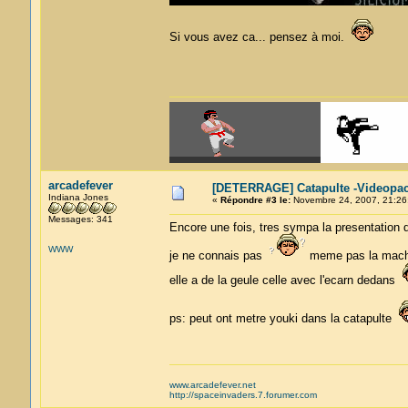
Si vous avez ca... pensez à moi.
arcadefever
[DETERRAGE] Catapulte -Videopac
Indiana Jones
«
Répondre #3 le:
Novembre 24, 2007, 21:26
Messages: 341
Encore une fois, tres sympa la presentation d
WWW
je ne connais pas
meme pas la mach
elle a de la geule celle avec l'ecarn dedans
ps: peut ont metre youki dans la catapulte
www.arcadefever.net
http://spaceinvaders.7.forumer.com