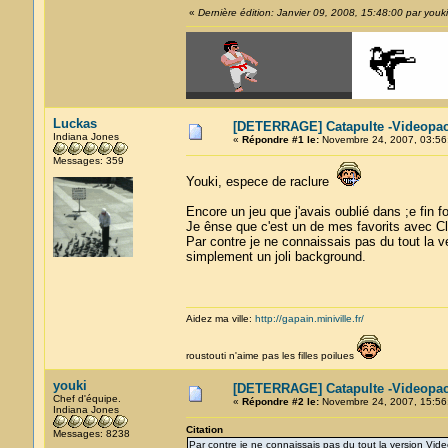
«
Dernière édition: Janvier 09, 2008, 15:48:00 par youki
Luckas
[DETERRAGE] Catapulte -Videopac
Indiana Jones
«
Répondre #1 le:
Novembre 24, 2007, 03:56
Messages: 359
Youki, espece de raclure
Encore un jeu que j'avais oublié dans ;e fin f
Je ênse que c'est un de mes favorits avec C
Par contre je ne connaissais pas du tout la 
simplement un joli background.
Aidez ma ville:
http://gapain.miniville.fr/
roustouti n'aime pas les filles poilues
youki
[DETERRAGE] Catapulte -Videopac
Chef d'équipe.
«
Répondre #2 le:
Novembre 24, 2007, 15:56
Indiana Jones
Citation
Messages: 8238
Par contre je ne connaissais pas du tout la version Vid