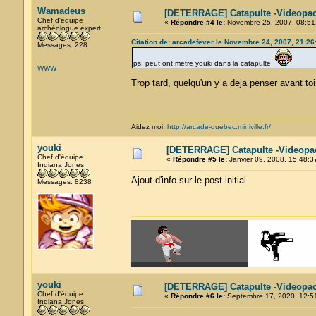
Wamadeus
[DETERRAGE] Catapulte -Videopac
Chef d'équipe
«
Répondre #4 le:
Novembre 25, 2007, 08:51
archéologue expert
Citation de: arcadefever le Novembre 24, 2007, 21:26
Messages: 228
ps: peut ont metre youki dans la catapulte
WWW
Trop tard, quelqu'un y a deja penser avant toi. 
Aidez moi:
http://arcade-quebec.miniville.fr/
youki
[DETERRAGE] Catapulte -Videopa
Chef d'équipe.
«
Répondre #5 le:
Janvier 09, 2008, 15:48:3
Indiana Jones
Ajout d'info sur le post initial.
Messages: 8238
youki
[DETERRAGE] Catapulte -Videopac
Chef d'équipe.
«
Répondre #6 le:
Septembre 17, 2020, 12:5
Indiana Jones