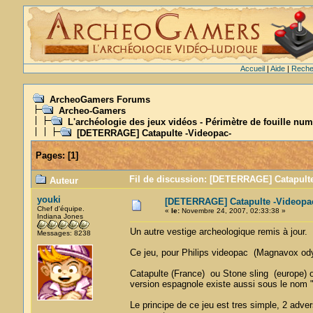
Accueil
|
Aide
|
Reche
ArcheoGamers Forums
Archeo-Gamers
L'archéologie des jeux vidéos - Périmètre de fouille num
[DETERRAGE] Catapulte -Videopac-
Pages:
[
1
]
Fil de discussion: [DETERRAGE] Catapulte
Auteur
youki
[DETERRAGE] Catapulte -Videopa
Chef d'équipe.
«
le:
Novembre 24, 2007, 02:33:38 »
Indiana Jones
Un autre vestige archeologique remis à jour.
Messages: 8238
Ce jeu, pour Philips videopac (Magnavox o
Catapulte (France) ou Stone sling (europe) o
version espagnole existe aussi sous le nom " 
Le principe de ce jeu est tres simple, 2 adver