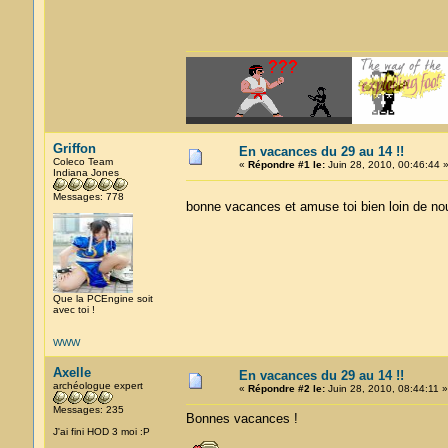
Griffon
En vacances du 29 au 14 !!
Coleco Team
«
Répondre #1 le:
Juin 28, 2010, 00:46:44 
Indiana Jones
Messages: 778
bonne vacances et amuse toi bien loin de n
Que la PCEngine soit
avec toi !
WWW
Axelle
En vacances du 29 au 14 !!
archéologue expert
«
Répondre #2 le:
Juin 28, 2010, 08:44:11 »
Messages: 235
Bonnes vacances !
J'ai fini HOD 3 moi :P