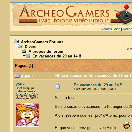
Accueil
|
Aide
|
Reche
ArcheoGamers Forums
Divers
0 M
A propos du forum
En vacances du 29 au 14 !!
Pages:
[
1
]
Fil de discussion: En vacances du 29 au 14
Auteur
youki
En vacances du 29 au 14 !!
Chef d'équipe.
«
le:
Juin 28, 2010, 00:02:46 »
Indiana Jones
Salut à tous,
Messages: 8238
Bon je serais en vacances , à l'etranger du 29
Alors, j'espere que les "pro" d'Atomic pourron
Et que vous serez gentil avec Axelle...