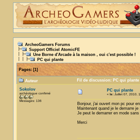
ArcheoGamers Forums
Support Officiel AtomicFE
Une Borne d'Arcade à la maison , oui c'est possible !
PC qui plante
Pages:
[
1
]
Fil de discussion: PC qui plante
Auteur
Sokolov
PC qui plante
archéologue confirmé
«
le:
Juillet 07, 2010, 
Messages: 136
Bonjour, j'ai ouvert mon pc pour enl
Maintenant quand je le demarre je s
Je peut le demarrer en mode sans 
Merci