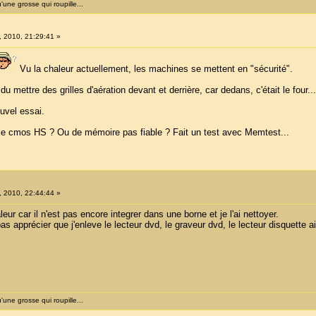
'une grosse qui roupille...
7, 2010, 21:29:41 »
Vu la chaleur actuellement, les machines se mettent en "sécurité".
u mettre des grilles d'aération devant et derrière, car dedans, c'était le four...
ouvel essai.
ile cmos HS ? Ou de mémoire pas fiable ? Fait un test avec Memtest...
7, 2010, 22:44:44 »
ur car il n'est pas encore integrer dans une borne et je l'ai nettoyer.
pas apprécier que j'enleve le lecteur dvd, le graveur dvd, le lecteur disquette 
'une grosse qui roupille...