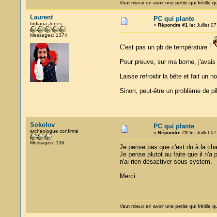
Vaut mieux en avoir une petite qui frétille qu
Laurent
PC qui plante
Indiana Jones
«
Répondre #1 le:
Juillet 0
Messages: 1374
C'est pas un pb de température
Pour preuve, sur ma borne, j'avais d
Laisse refroidir la bête et fait un n
Sinon, peut-être un problème de p
Sokolov
PC qui plante
archéologue confirmé
«
Répondre #2 le:
Juillet 0
Messages: 136
Je pense pas que c'est du à la chale
Je pense plutot au faite que il n'a 
n'ai rien désactiver sous system.
Merci
Vaut mieux en avoir une petite qui frétille qu