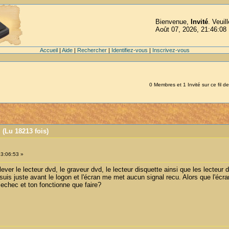
Bienvenue,
Invité
. Veuil
Août 07, 2026, 21:46:08
Accueil
|
Aide
|
Rechercher
|
Identifiez-vous
|
Inscrivez-vous
0 Membres et 1 Invité sur ce fil de
 (Lu 18213 fois)
13:06:53 »
ever le lecteur dvd, le graveur dvd, le lecteur disquette ainsi que les lecteur 
uis juste avant le logon et l'écran me met aucun signal recu. Alors que l'écran 
echec et ton fonctionne que faire?