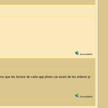
Journalisée
ainsi que les lecteur de carte app photo car avant de les enlever je
Journalisée