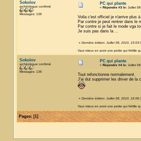
Sokolov
PC qui plante
archéologue confirmé
«
Répondre #3 le:
Juillet 0
Messages: 136
Voila c'est officiel je n'arrive plu
Par contre je peut rentrer dans l
Par contre si je fait le mode vga t
Je suis pas dans la ...
«
Dernière édition: Juillet 08, 2010, 15:03
Vaut mieux en avoir une petite qui frétille qu
Sokolov
PC qui plante
archéologue confirmé
«
Répondre #4 le:
Juillet 0
Messages: 136
Tout refonctionne normalement.
J'ai dut supprimer les driver de la c
«
Dernière édition: Juillet 08, 2010, 16:06
Vaut mieux en avoir une petite qui frétille qu
Pages:
[
1
]