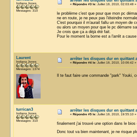
arrêter les disques dur en quittant 
Indiana Jones
«
Répondre #3 le:
Juillet 16, 2010, 02:03:48 »
Messages: 310
le problème c'est que pour que mon pc démar
ne en route, je ne peux pas l'éteindre normal
C'est pourquoi il m'aurait fallu un moyen de c
ou alors un moyen pour que le pc démarre san
Je crois que ça a déjà été fait.
Pour le moment la borne est a l'arrêt a cause
Laurent
arrêter les disques dur en quittant 
Indiana Jones
«
Répondre #4 le:
Juillet 16, 2010, 10:06:42 »
Messages: 1374
Il te faut faire une commande "park" Youki,
turrican3
arrêter les disques dur en quittant 
Indiana Jones
«
Répondre #5 le:
Juillet 16, 2010, 19:55:10 »
Messages: 310
finalement j'ai trouvé une option dans le bio
Donc tout va bien maintenant, je ne risque p