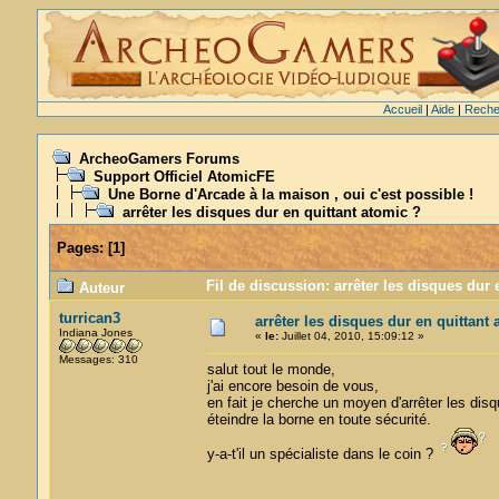
Accueil
|
Aide
|
Reche
ArcheoGamers Forums
Support Officiel AtomicFE
Une Borne d'Arcade à la maison , oui c'est possible !
arrêter les disques dur en quittant atomic ?
Pages:
[
1
]
Fil de discussion: arrêter les disques dur 
Auteur
turrican3
arrêter les disques dur en quittant 
Indiana Jones
«
le:
Juillet 04, 2010, 15:09:12 »
Messages: 310
salut tout le monde,
j'ai encore besoin de vous,
en fait je cherche un moyen d'arrêter les dis
éteindre la borne en toute sécurité.
y-a-t'il un spécialiste dans le coin ?