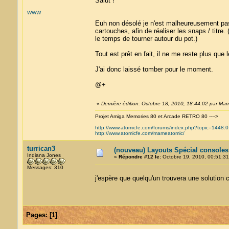
Salut !
WWW
Euh non désolé je n'est malheureusement pas
cartouches, afin de réaliser les snaps / titr
le temps de tourner autour du pot.)
Tout est prêt en fait, il ne me reste plus que
J'ai donc laissé tomber pour le moment.
@+
«
Dernière édition: Octobre 18, 2010, 18:44:02 par Ma
Projet Amiga Memories 80 et Arcade RETRO 80 ---->
http://www.atomicfe.com/forums/index.php?topic=1448.0
http://www.atomicfe.com/mameatomic/
turrican3
(nouveau) Layouts Spécial console
Indiana Jones
«
Répondre #12 le:
Octobre 19, 2010, 00:51:31
Messages: 310
j'espère que quelqu'un trouvera une solution
Pages:
[
1
]