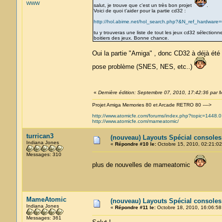
WWW
salut, je trouve que c'est un très bon projet
.
Voici de quoi t'aider pour la partie cd32 :
http://hol.abime.net/hol_search.php?&N_ref_hardwar
tu y trouveras une liste de tout les jeux cd32 sélectionne
boitiers des jeux. Bonne chance.
Oui la partie "Amiga" , donc CD32 à déjà été tr
pose problème (SNES, NES, etc..)
«
Dernière édition: Septembre 07, 2010, 17:42:36 par
Projet Amiga Memories 80 et Arcade RETRO 80 ---->
http://www.atomicfe.com/forums/index.php?topic=1448.0
http://www.atomicfe.com/mameatomic/
turrican3
(nouveau) Layouts Spécial console
Indiana Jones
«
Répondre #10 le:
Octobre 15, 2010, 02:21:02
Messages: 310
plus de nouvelles de mameatomic
MameAtomic
(nouveau) Layouts Spécial console
Indiana Jones
«
Répondre #11 le:
Octobre 18, 2010, 16:06:58
Messages: 361