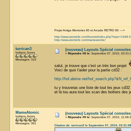
Projet Amiga Memories 80 et Arcade RETRO 80 ---->
http://www.atomicfe.com/forums/index.php?topic=1448.0
http://www.atomicfe.com/mameatomic/
turrican3
(nouveau) Layouts Spécial console
Indiana Jones
«
Répondre #8 le:
Septembre 07, 2010, 03:31:
Messages: 310
salut, je trouve que c'est un très bon projet
Voici de quoi t'aider pour la partie cd32 :
http://hol.abime.net/hol_search.php?&N_r
tu y trouveras une liste de tout les jeux cd32
et là tou aura tout les scan des boitiers des
MameAtomic
(nouveau) Layouts Spécial console
Indiana Jones
«
Répondre #9 le:
Septembre 07, 2010, 11:08:2
Messages: 361
Citation de: turrican3 le Septembre 07, 2010, 03:31:0