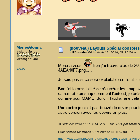
MameAtomic
(nouveau) Layouts Spécial console
Indiana Jones
«
Répondre #4 le:
Août 12, 2010, 23:30:50 »
Messages: 361
Merci à vous
Bon j'ai trouvé plus de 20
WWW
4AEA40F7.png.....
Je sais pas si ce sera exploitable en l'état ? 
Bon j'ai la possibilité de récupérer les snap 
sa rom et son snap comme il l'entend, je pré
comme pour MAME, donc il faudra faire cela à 
Par contre je n'est pas trouvé de cover pour 
autre version avec les covers en plus.
«
Dernière édition: Août 13, 2010, 10:14:24 par MameA
Projet Amiga Memories 80 et Arcade RETRO 80 ---->
http://www.atomicfe.com/forums/index.php?topic=1448.0