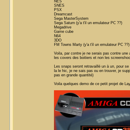
NES
SNES
PSX
Dreamcast
Sega MasterSystem
Sega Saturn (y'a t'il un emulateur PC ??)
Megadrive
Game cube
N64
3DO
FM Towns Marty (y'a t'il un emulateur PC ??)
Voila, par contre je ne serais pas contre une
les covers des boitiers et non les screenshoot
Les snaps seront retravaillé un à un, pour se
la le hic, je ne sais pas ou en trouver, je sup
pas en grande quantité)
Voila quelques demo de ce petit projet de La