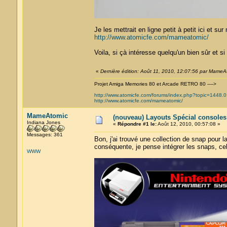
Je les mettrait en ligne petit à petit ici et su
http://www.atomicfe.com/mameatomic/
Voila, si çà intéresse quelqu'un bien sûr et s
«
Dernière édition: Août 11, 2010, 12:07:56 par MameA
Projet Amiga Memories 80 et Arcade RETRO 80 ---->
http://www.atomicfe.com/forums/index.php?topic=1448.0
http://www.atomicfe.com/mameatomic/
MameAtomic
(nouveau) Layouts Spécial console
Indiana Jones
«
Répondre #1 le:
Août 12, 2010, 00:57:08 »
Messages: 361
Bon, j'ai trouvé une collection de snap pour 
conséquente, je pense intégrer les snaps, cel
WWW