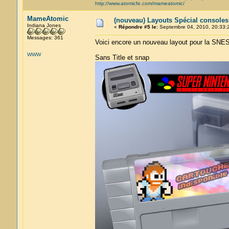
http://www.atomicfe.com/mameatomic/
MameAtomic
(nouveau) Layouts Spécial console
Indiana Jones
«
Répondre #5 le:
Septembre 04, 2010, 20:33:
Messages: 361
Voici encore un nouveau layout pour la SNES,
WWW
Sans Title et snap