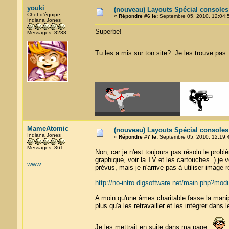
youki
(nouveau) Layouts Spécial console
Chef d'équipe.
«
Répondre #6 le:
Septembre 05, 2010, 12:04:
Indiana Jones
Superbe!
Messages: 8238
Tu les a mis sur ton site? Je les trouve pas
MameAtomic
(nouveau) Layouts Spécial console
Indiana Jones
«
Répondre #7 le:
Septembre 05, 2010, 12:19:
Messages: 361
Non, car je n'est toujours pas résolu le prob
graphique, voir la TV et les cartouches..) je
WWW
prévus, mais je n'arrive pas à utiliser image r
http://no-intro.dlgsoftware.net/main.php?m
A moin qu'une âmes charitable fasse la manipu
plus qu'a les retravailler et les intégrer dans 
Je les mettrait en suite dans ma page.