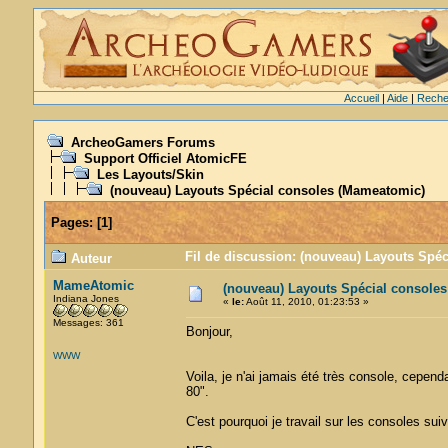
Accueil
|
Aide
|
Reche
ArcheoGamers Forums
Support Officiel AtomicFE
Les Layouts/Skin
(nouveau) Layouts Spécial consoles (Mameatomic)
Pages:
[
1
]
Fil de discussion: (nouveau) Layouts Spé
Auteur
MameAtomic
(nouveau) Layouts Spécial console
Indiana Jones
«
le:
Août 11, 2010, 01:23:53 »
Messages: 361
Bonjour,
WWW
Voila, je n'ai jamais été très console, cepe
80".
C'est pourquoi je travail sur les consoles sui