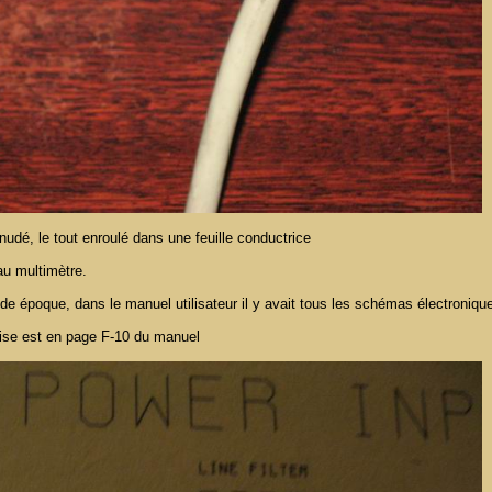
énudé, le tout enroulé dans une feuille conductrice
 au multimètre.
 époque, dans le manuel utilisateur il y avait tous les schémas électronique
rise est en page F-10 du manuel