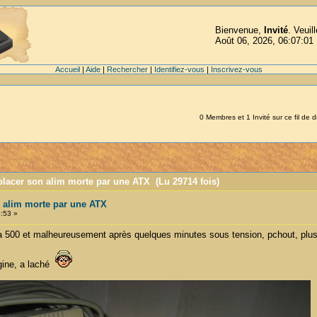
Bienvenue,
Invité
. Veuil
Août 06, 2026, 06:07:01
Accueil
|
Aide
|
Rechercher
|
Identifiez-vous
|
Inscrivez-vous
0 Membres et 1 Invité sur ce fil de d
lacer son alim morte par une ATX (Lu 29714 fois)
 alim morte par une ATX
:53 »
 500 et malheureusement après quelques minutes sous tension, pchout, plus
igine, a laché