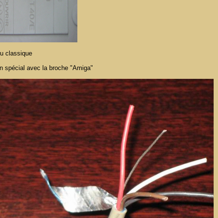
u classique
on spécial avec la broche "Amiga"