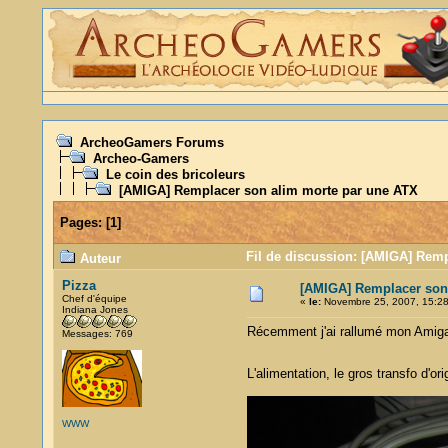
ArcheoGamers Forums
Archeo-Gamers
Le coin des bricoleurs
[AMIGA] Remplacer son alim morte par une ATX
Pages:
[
1
]
Fil de discussion: [AMIGA] Remp
Auteur
Pizza
[AMIGA] Remplacer son
Chef d'équipe
«
le:
Novembre 25, 2007, 15:28
Indiana Jones
Récemment j'ai rallumé mon Amiga
Messages: 769
L'alimentation, le gros transfo d'or
WWW