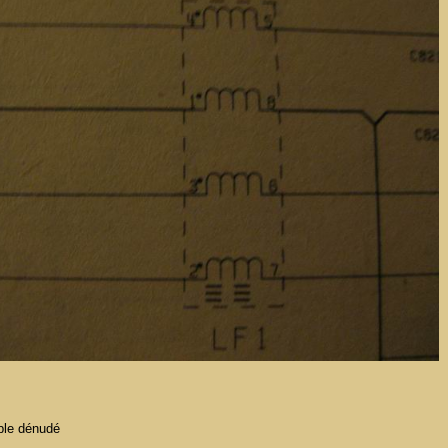
âble dénudé