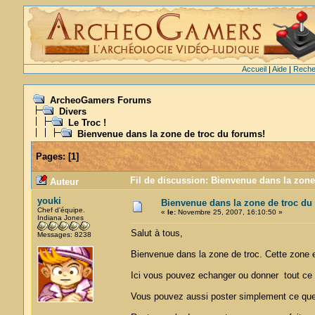
Accueil
|
Aide
|
Reche
ArcheoGamers Forums
Divers
Le Troc !
Bienvenue dans la zone de troc du forums!
Pages:
[
1
]
Fil de discussion: Bienvenue dans la zone
Auteur
youki
Bienvenue dans la zone de troc du
Chef d'équipe.
«
le:
Novembre 25, 2007, 16:10:50 »
Indiana Jones
Salut à tous,
Messages: 8238
Bienvenue dans la zone de troc. Cette zone 
Ici vous pouvez echanger ou donner tout ce
Vous pouvez aussi poster simplement ce que