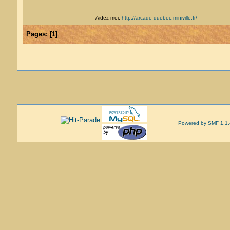
Aidez moi:
http://arcade-quebec.miniville.fr/
Pages:
[
1
]
Powered by SMF 1.1.