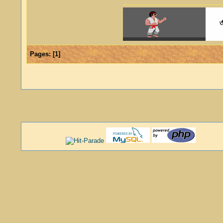
Pages:
[
1
]