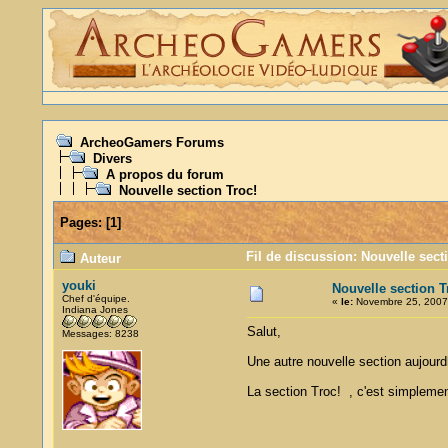
ArcheoGamers Forums
Divers
A propos du forum
Nouvelle section Troc!
Pages:
[
1
]
Fil de discussion: Nouvelle sect
Auteur
youki
Nouvelle section T
Chef d'équipe.
«
le:
Novembre 25, 2007,
Indiana Jones
Salut,
Messages: 8238
Une autre nouvelle section aujourdh
La section Troc! , c'est simplem