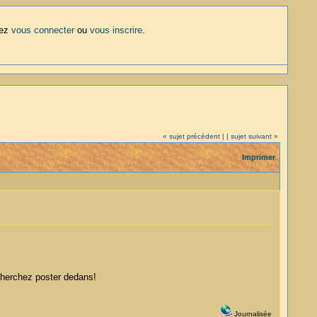
lez
vous connecter
ou
vous inscrire
.
« sujet précédent |
| sujet suivant »
Imprimer
cherchez poster dedans!
Journalisée