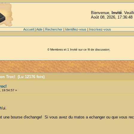
Bienvenue,
Invité
. Veuil
Août 08, 2026, 17:36:48
Accueil
|
Aide
|
Rechercher
|
Identifiez-vous
|
Inscrivez-vous
0 Membres et 1 Invité sur ce fil de discussion.
ion Troc! (Lu 12176 fois)
roc!
 19:54:57 »
'ui.
ent une bourse d'echange! Si vous avez du matos a echanger ou que vous re