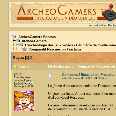
Accueil
|
Aide
|
Reche
ArcheoGamers Forums
Archeo-Gamers
L'archéologie des jeux vidéos - Périmètre de fouille num
Comparatif Rescues on Fractalus
Pages:
[
1
]
2
Fil de discussion: Comparatif Rescues on 
Auteur
youki
Comparatif Rescues on Fractalus
Chef d'équipe.
«
le:
Décembre 03, 2007, 23:25:54 »
Indiana Jones
Le_fauve dans un post parlait de Rescues on
Messages: 8238
Un jeux par lucas Art qui etait inspiré du mond
d'ailleur Rebel Rescues.
Ce jeux initialement developper sur Atari XL
de la version XL et une de la version C64... 