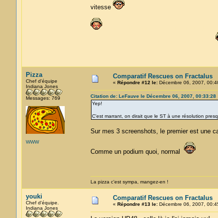
vitesse
Non, je déconne, c'est une image que j'a
Est-ce que vous avez marché longtemps ?
Pizza
Comparatif Rescues on Fractalus
Chef d'équipe
«
Répondre #12 le:
Décembre 06, 2007, 00:4
Indiana Jones
Citation de: LeFauve le Décembre 06, 2007, 00:33:28
Messages: 769
Yep!
C'est marrant, on dirait que le ST à une résolution pr
Sur mes 3 screenshots, le premier est une c
WWW
Comme un podium quoi, normal
La pizza c'est sympa, mangez-en !
youki
Comparatif Rescues on Fractalus
Chef d'équipe.
«
Répondre #13 le:
Décembre 06, 2007, 00:4
Indiana Jones