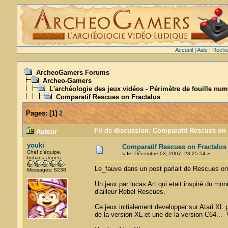
Accueil
|
Aide
|
Reche
ArcheoGamers Forums
Archeo-Gamers
L'archéologie des jeux vidéos - Périmètre de fouille num
Comparatif Rescues on Fractalus
Pages:
[
1
]
2
Fil de discussion: Comparatif Rescues on 
Auteur
youki
Comparatif Rescues on Fractalus
Chef d'équipe.
«
le:
Décembre 03, 2007, 23:25:54 »
Indiana Jones
Le_fauve dans un post parlait de Rescues on
Messages: 8238
Un jeux par lucas Art qui etait inspiré du mond
d'ailleur Rebel Rescues.
Ce jeux initialement developper sur Atari XL
de la version XL et une de la version C64... 