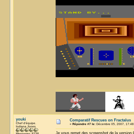
youki
Comparatif Rescues on Fractalus
Chef d'équipe.
«
Répondre #7 le:
Décembre 05, 2007, 17:48
Indiana Jones
Je vous remet des screenshot de la version 
Messages: 8238