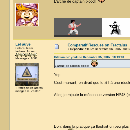
L'arche de captain blood!
LeFauve
Comparatif Rescues on Fractalus
Coleco Team
«
Répondre #11 le:
Décembre 06, 2007, 00:3
Indiana Jones
Citation de: youki le Décembre 05, 2007, 18:49:31
Messages: 1601
L'arche de captain blood!
Yep!
C'est marrant, on dirait que le ST à une rés
"Protégez les arbres,
mangez du castor"
Aller, je rajoute la méconnue version HP48 (e
Bon, dans la pratique ça flashait un peu plu