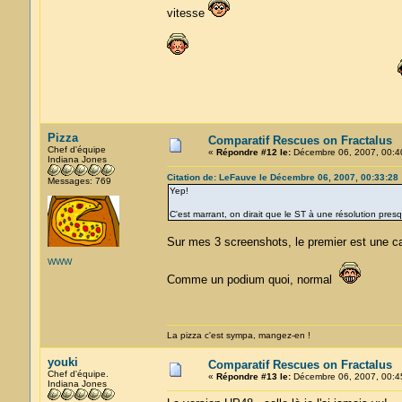
vitesse
Non, je déconne, c'est une image que j'a
Est-ce que vous avez marché longtemps ?
Pizza
Comparatif Rescues on Fractalus
Chef d'équipe
«
Répondre #12 le:
Décembre 06, 2007, 00:4
Indiana Jones
Citation de: LeFauve le Décembre 06, 2007, 00:33:28
Messages: 769
Yep!
C'est marrant, on dirait que le ST à une résolution pr
Sur mes 3 screenshots, le premier est une c
WWW
Comme un podium quoi, normal
La pizza c'est sympa, mangez-en !
youki
Comparatif Rescues on Fractalus
Chef d'équipe.
«
Répondre #13 le:
Décembre 06, 2007, 00:4
Indiana Jones