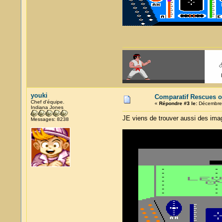
youki
Comparatif Rescues o
Chef d'équipe.
«
Répondre #3 le:
Décembre 
Indiana Jones
JE viens de trouver aussi des image
Messages: 8238