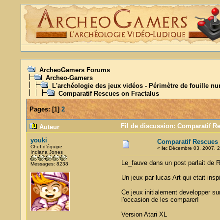
ArcheoGamers Forums
Archeo-Gamers
L'archéologie des jeux vidéos - Périmètre de fouille n
Comparatif Rescues on Fractalus
Pages:
[
1
]
2
Fil de discussion: Comparatif R
Auteur
youki
Comparatif Rescues 
Chef d'équipe.
«
le:
Décembre 03, 2007, 2
Indiana Jones
Le_fauve dans un post parlait de 
Messages: 8238
Un jeux par lucas Art qui etait insp
Ce jeux initialement developper su
l'occasion de les comparer!
Version Atari XL