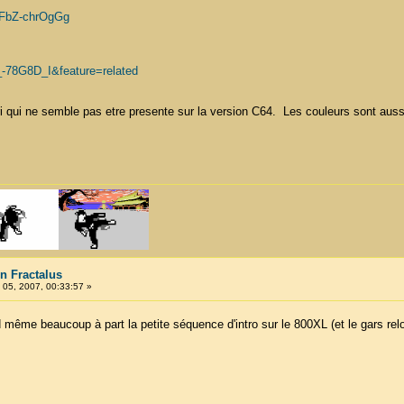
=FbZ-chrOgGg
_-78G8D_I&feature=related
ri qui ne semble pas etre presente sur la version C64. Les couleurs sont aussi
n Fractalus
05, 2007, 00:33:57 »
 même beaucoup à part la petite séquence d'intro sur le 800XL (et le gars rel