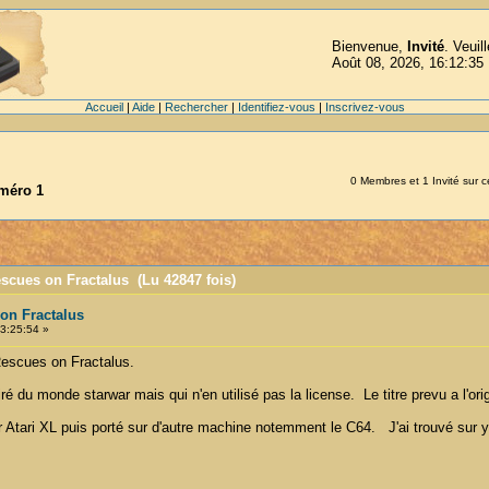
Bienvenue,
Invité
. Veuil
Août 08, 2026, 16:12:35
Accueil
|
Aide
|
Rechercher
|
Identifiez-vous
|
Inscrivez-vous
0 Membres et 1 Invité sur ce
uméro 1
escues on Fractalus (Lu 42847 fois)
on Fractalus
3:25:54 »
Rescues on Fractalus.
iré du monde starwar mais qui n'en utilisé pas la license. Le titre prevu a l'ori
r Atari XL puis porté sur d'autre machine notemment le C64. J'ai trouvé sur y