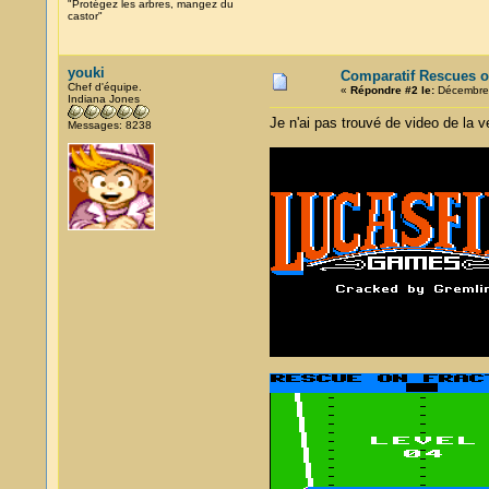
"Protégez les arbres, mangez du
castor"
youki
Comparatif Rescues o
Chef d'équipe.
«
Répondre #2 le:
Décembre 
Indiana Jones
Je n'ai pas trouvé de video de la v
Messages: 8238