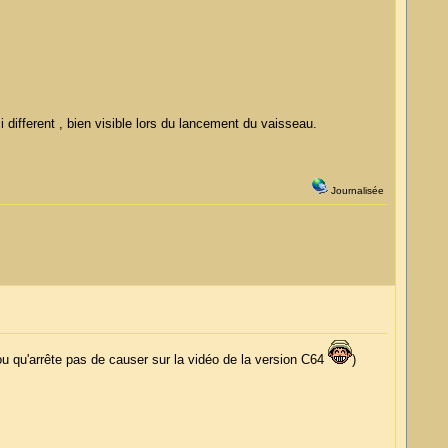
 different , bien visible lors du lancement du vaisseau.
Journalisée
ou qu'arrête pas de causer sur la vidéo de la version C64
)